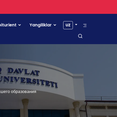
iturient
Yangiliklar
UZ
ышего образования