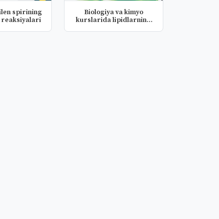
ilen spirining
Biologiya va kimyo
 reaksiyalari
kurslarida lipidlarning
pereksl...