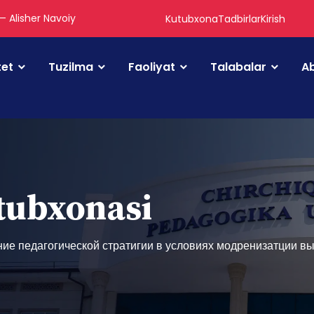
 — Alisher Navoiy
Kutubxona
Tadbirlar
Kirish
tet
Tuzilma
Faoliyat
Talabalar
Ab
utubxonasi
ие педагогической стратигии в условиях модренизатции в