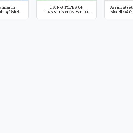
atnlarni
USING TYPES OF
Ayrim atset
hlil qilishda
TRANSLATION WITH
oksidlanish
y...
THE INNOVATIVE TEC...