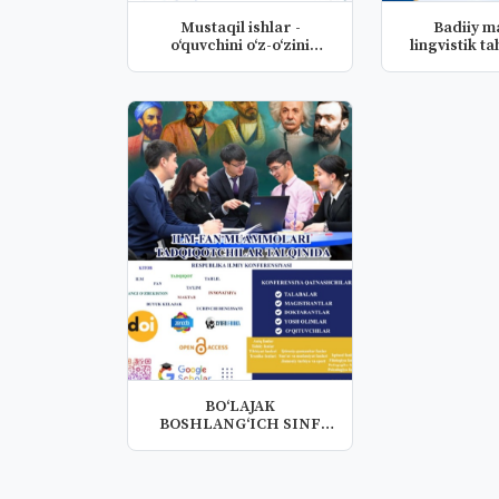
Mustaqil ishlar -
Badiiy m
o‘quvchini o‘z-o‘zini
lingvistik ta
rivojlanti...
sun’i
BO‘LAJAK
BOSHLANG‘ICH SINF
O‘QITUVCHILARINI
“TESKA...