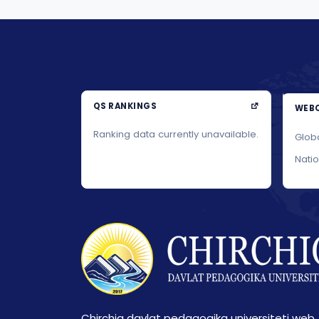
QS RANKINGS
WEBO
Ranking data currently unavailable.
Glob
Nati
Chirchiq davlat pedagogika universiteti web