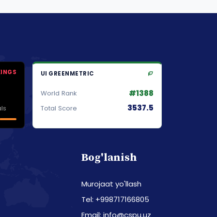
KINGS
UI GREENMETRIC
#1388
World Rank
3537.5
ls
Total Score
Bog'lanish
Murojaat yo'llash
Tel: +998717166805
Email: info@cspu.uz