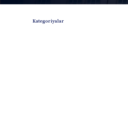
Kategoriyalar
Badiiy adabiyotlar
Boshqa turdagi adabiyotlar
Darslik
Dissertatsiya Avtoreferat
Elektron resurs
Ilmiy to'plam
Jurnal
Kitob albom
Konferensiya materiallari
Laboratoriya ish
Lug'at
Maqolalar
Metodik qo`llanma
Monografiya
Mustaqil ish
Nazorat savollari-testlar
O'quv qo'llanma
O'quv yoki fan dasturlari
O'quv-uslubiy majmua
O'quv-uslubiy qo'llanma
Prezident asarlar
Risola
Taqdimot