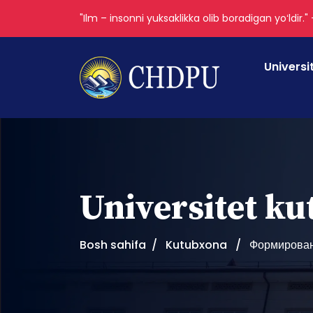
"Ilm – insonni yuksaklikka olib boradigan yoʻldir."
Universi
Universitet k
Bosh sahifa
Kutubxona
Формирован