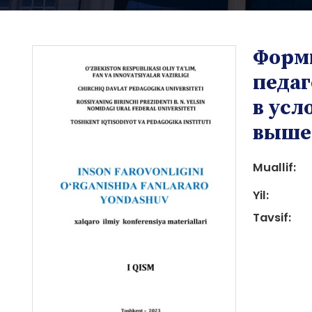
Форм
педаг
в усл
выше
i
Muallif:
Yil:
Tavsif:
i