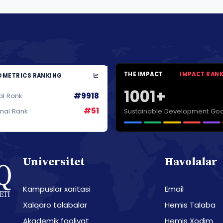
THE IMPACT
IMPACT RAN
METRICS RANKING
1001+
#9918
al Rank
#51
Sustainable Development Goa
onal Rank
Universitet
Havolalar
Kampuslar xaritasi
Email
Xalqaro talabalar
Hemis Talaba
Akademik faoliyat
Hemis Xodim