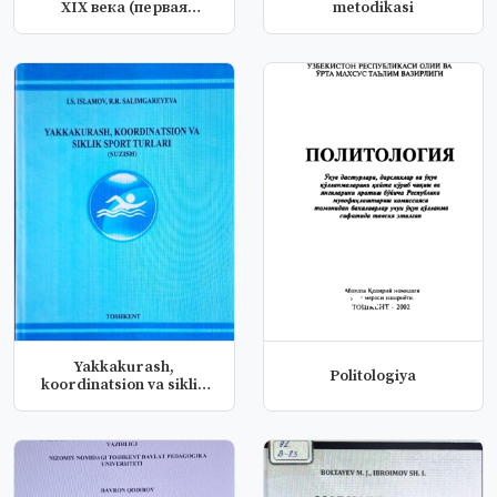
XIX века (первая
metodikasi
половина)
Yakkakurash,
Politologiya
koordinatsion va siklik
sport turlari