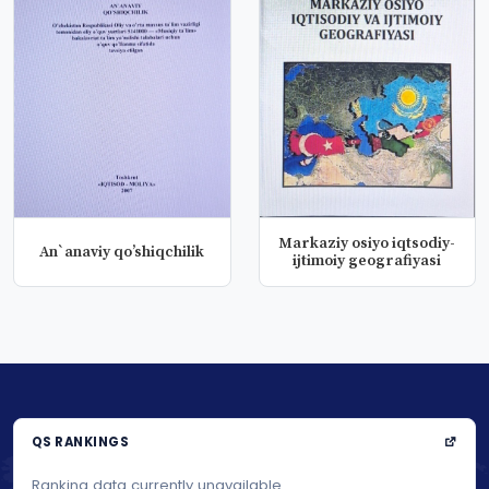
Markaziy osiyo iqtsodiy-
An`anaviy qo’shiqchilik
ijtimoiy geografiyasi
QS RANKINGS
Ranking data currently unavailable.