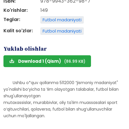
ISBN:
978-9943-362-98-7
Ko'rishlar:
149
Teglar:
Futbol madaniyati
Kalit so'zlar:
Futbol madaniyati
Yuklab olishlar
Download 1 (Qism)
(86.99 KB)
Ushbu o*quv qollanma 5112000 “jismoniy madaniyat"
yo'nalishi bo‘yicha ta ’Iim olayotgan talabalar, futbol bilan
shug'ullanayotgan
mutaxassislar, murabbivlar, oliy ta'Iim muassasalari sport
o‘qituvchilari, qolaversa, futbol bilan shug‘ullanuvchilar
uchun mo'ljallangan.