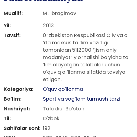
Muallif:
M . Ibragimov
Yil:
2013
Tavsif:
0 ‘zbekiston Respublikasi Oliy va o
‘r1a maxsus ta ’lim vazirligi
tomonidan 5112000 “jism oniy
madaniyat” y o ‘nalishi bo'yicha ta
’lim olayotgan talabalar uchun
o'quv q o ‘llanma sifatida tavsiya
etilgan.
Kategoriya:
O'quv qo'llanma
Bo‘lim:
Sport va sog‘lom turmush tarzi
Nashriyot:
Tafakkur Bo‘stoni
Til:
O'zbek
Sahifalar soni:
192