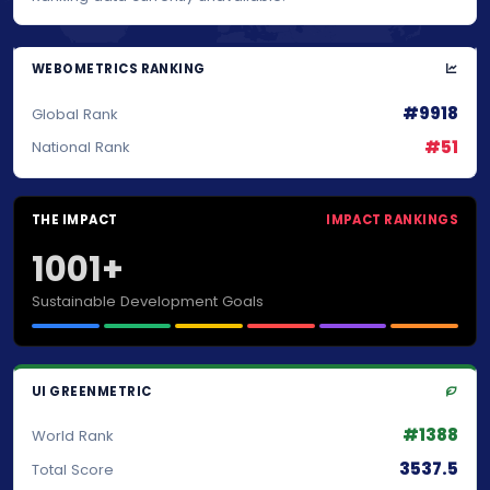
WEBOMETRICS RANKING
#9918
Global Rank
#51
National Rank
THE IMPACT
IMPACT RANKINGS
1001+
Sustainable Development Goals
UI GREENMETRIC
#1388
World Rank
3537.5
Total Score