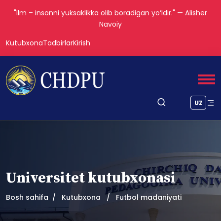
"Ilm – insonni yuksaklikka olib boradigan yoʻldir." — Alisher
Navoiy
Kutubxona
Tadbirlar
Kirish
UZ
Universitet kutubxonasi
Bosh sahifa
Kutubxona
Futbol madaniyati