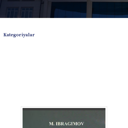
Kategoriyalar
Badiiy adabiyotlar
Boshqa turdagi adabiyotlar
Darslik
Dissertatsiya Avtoreferat
Elektron resurs
Ilmiy to'plam
Jurnal
Kitob albom
Konferensiya materiallari
Laboratoriya ishi
Lug'at
Maqolalar
Metodik qo`llanma
Monografiya
Mustaqil ish
Nazorat savollari-testlar
O'quv qo'llanma
O'quv yoki fan dasturlari
O'quv-uslubiy majmua
O'quv-uslubiy qo'llanma
Prezident asarlari
Risola
Taqdimot