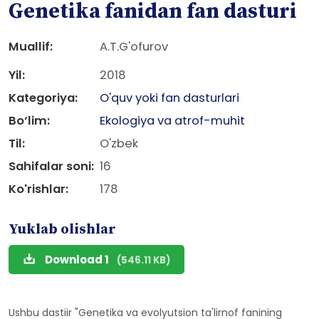
Genetika fanidan fan dasturi
Muallif:
A.T.G'ofurov
Yil:
2018
Kategoriya:
O'quv yoki fan dasturlari
Bo‘lim:
Ekologiya va atrof-muhit
Til:
O'zbek
Sahifalar soni:
16
Ko'rishlar:
178
Yuklab olishlar
Download 1
(546.11 KB)
Ushbu dastiir "Genetika va evolyutsion ta'lirnof fanining