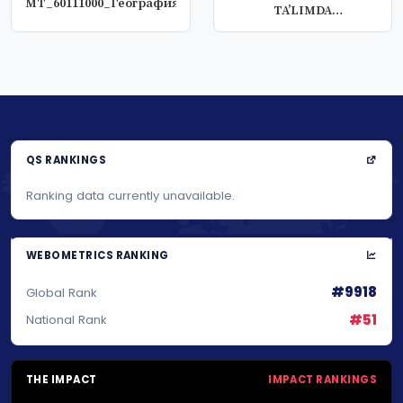
МТ_60111000_География_ва_иқтисодий_билим_асослари
TA’LIMDA
MUTAXASSISLIK
FANLAR...
QS RANKINGS
Ranking data currently unavailable.
WEBOMETRICS RANKING
#9918
Global Rank
#51
National Rank
THE IMPACT
IMPACT RANKINGS