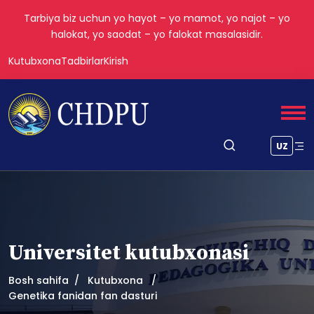
Tarbiya biz uchun yo hayot – yo mamot, yo najot – yo
halokat, yo saodat – yo falokat masalasidir.
Kutubxona
Tadbirlar
Kirish
UZ
Universitet kutubxonasi
Bosh sahifa
Kutubxona
Genetika fanidan fan dasturi