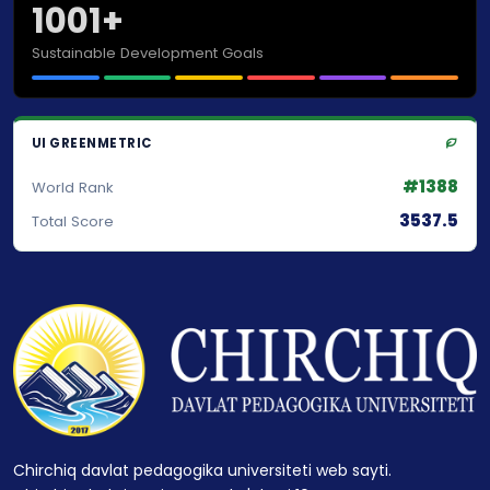
1001+
Sustainable Development Goals
UI GREENMETRIC
#1388
World Rank
3537.5
Total Score
Chirchiq davlat pedagogika universiteti web sayti.