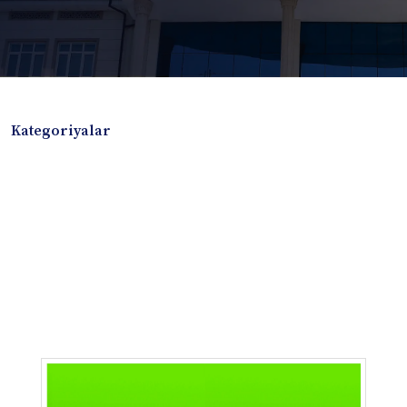
Kategoriyalar
Badiiy adabiyotlar
Boshqa turdagi adabiyotlar
Darslik
Dissertatsiya Avtoreferat
Elektron resurs
Ilmiy to'plam
Jurnal
Kitob albom
Konferensiya materiallari
Laboratoriya ishi
Lug'at
Maqolalar
Metodik qo`llanma
Monografiya
Mustaqil ish
Nazorat savollari-testlar
O'quv qo'llanma
O'quv yoki fan dasturlari
O'quv-uslubiy majmua
O'quv-uslubiy qo'llanma
Prezident asarlari
Risola
Taqdimot