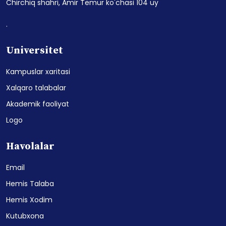
Chirchiq shahri, Amir Temur ko'chasi 104 uy
.
Universitet
Kampuslar xaritasi
Xalqaro talabalar
Akademik faoliyat
Logo
Havolalar
Email
Hemis Talaba
Hemis Xodim
Kutubxona