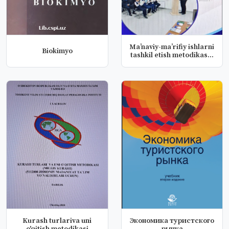
Ma’naviy-ma’rifiy ishlarni
Biokimyo
tashkil etish metodikas...
Kurash turlariva uni
Экономика туристского