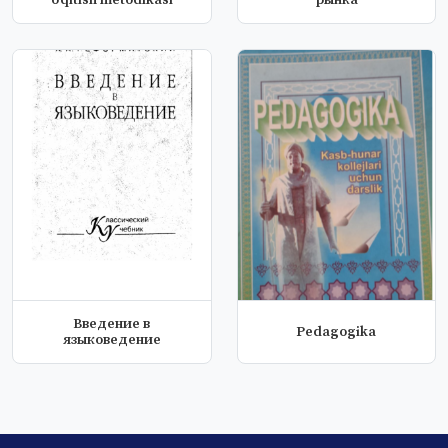
o'qitish metodikasi
рынка
Введение в
Pedagogika
языковедение