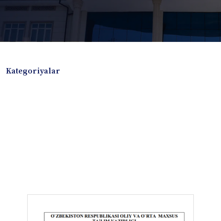
Kategoriyalar
Badiiy adabiyotlar
Boshqa turdagi adabiyotlar
Darslik
Dissertatsiya Avtoreferat
Elektron resurs
Ilmiy to'plam
Jurnal
Kitob albom
Konferensiya materiallari
Laboratoriya ishi
Lug'at
Maqolalar
Metodik qo`llanma
Monografiya
Mustaqil ish
Nazorat savollari-testlar
O'quv qo'llanma
O'quv yoki fan dasturlari
O'quv-uslubiy majmua
O'quv-uslubiy qo'llanma
Prezident asarlari
Risola
Taqdimot