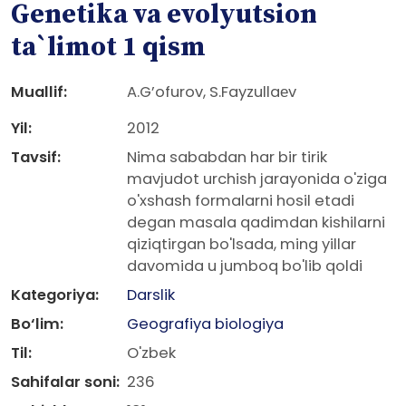
Genetika va evolyutsion
ta`limot 1 qism
Muallif:
A.G’ofurov, S.Fayzullaеv
Yil:
2012
Tavsif:
Nima sababdan har bir tirik
mavjudot urchish jarayonida o'ziga
o'xshash formalarni hosil etadi
degan masala qadimdan kishilarni
qiziqtirgan bo'lsada, ming yillar
davomida u jumboq bo'lib qoldi
Kategoriya:
Darslik
Bo‘lim:
Geografiya biologiya
Til:
O'zbek
Sahifalar soni:
236