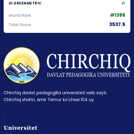
UI GREENMETRIC
#1388
World Rank
3537.5
Total Score
Chirchiq davlat pedagogika universiteti web sayti.
Chirchiq shahri, Amir Temur ko'chasi 104 uy
.
Universitet