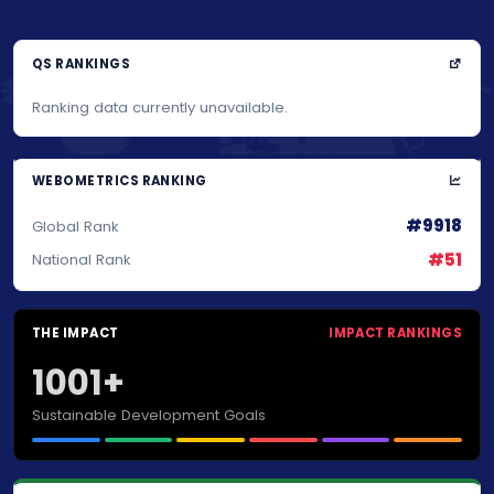
QS RANKINGS
Ranking data currently unavailable.
WEBOMETRICS RANKING
#9918
Global Rank
#51
National Rank
THE IMPACT
IMPACT RANKINGS
1001+
Sustainable Development Goals