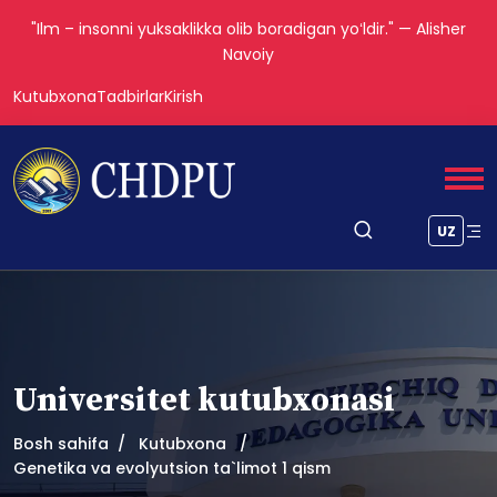
"Ilm – insonni yuksaklikka olib boradigan yoʻldir." — Alisher
Navoiy
Kutubxona
Tadbirlar
Kirish
UZ
Universitet kutubxonasi
Bosh sahifa
Kutubxona
Genetika va evolyutsion ta`limot 1 qism