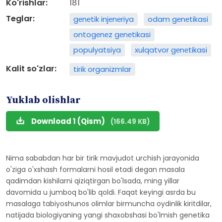
Ko'rishlar:
181
Teglar:
gеnеtik injеnеriya
odam gеnеtikasi
ontogеnеz gеnеtikasi
populyatsiya
xulqatvor gеnеtikasi
Kalit so'zlar:
tirik organizmlar
Yuklab olishlar
Download 1 (Qism)
(166.49 KB)
Nima sababdan har bir tirik mavjudot urchish jarayonida
o'ziga o'xshash formalarni hosil etadi degan masala
qadimdan kishilarni qiziqtirgan bo'lsada, ming yillar
davomida u jumboq bo'lib qoldi. Faqat keyingi asrda bu
masalaga tabiyoshunos olimlar birmuncha oydinlik kiritdilar,
natijada biologiyaning yangi shaxobshasi bo'lmish genetika