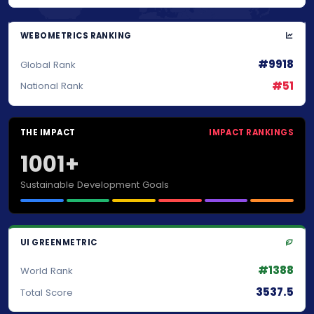
WEBOMETRICS RANKING
#9918
Global Rank
#51
National Rank
THE IMPACT
IMPACT RANKINGS
1001+
Sustainable Development Goals
UI GREENMETRIC
#1388
World Rank
3537.5
Total Score