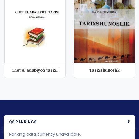
Chet el adabiyoti tarixi
Tarixshunoslik
QS RANKINGS
Ranking data currently unavailable.