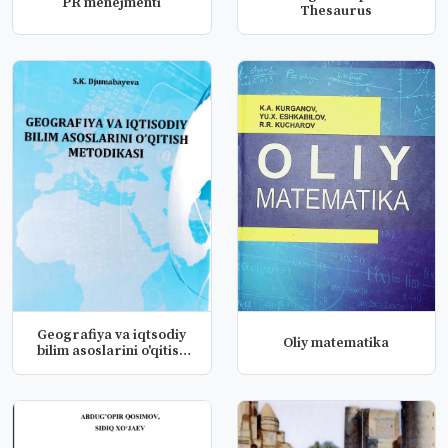
PR menejmenti
Thesaurus
Geografiya va iqtsodiy
Oliy matematika
bilim asoslarini o'qitish
m...