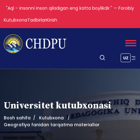
"Aql – insonni inson qiladigan eng katta boylikdir." — Forobiy
Kutubxona
Tadbirlar
Kirish
UZ
Universitet kutubxonasi
Bosh sahifa
Kutubxona
Geografiya fanidan tarqatma materiallar