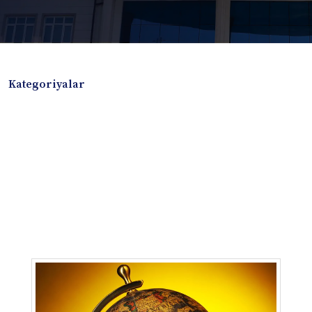
Kategoriyalar
Badiiy adabiyotlar
Boshqa turdagi adabiyotlar
Darslik
Dissertatsiya Avtoreferat
Elektron resurs
Ilmiy to'plam
Jurnal
Kitob albom
Konferensiya materiallari
Laboratoriya ishi
Lug'at
Maqolalar
Metodik qo`llanma
Monografiya
Mustaqil ish
Nazorat savollari-testlar
O'quv qo'llanma
O'quv yoki fan dasturlari
O'quv-uslubiy majmua
O'quv-uslubiy qo'llanma
Prezident asarlari
Risola
Taqdimot