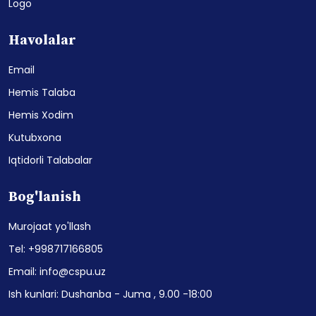
Logo
Havolalar
Email
Hemis Talaba
Hemis Xodim
Kutubxona
Iqtidorli Talabalar
Bog'lanish
Murojaat yo'llash
Tel: +998717166805
Email: info@cspu.uz
Ish kunlari: Dushanba - Juma , 9.00 -18:00