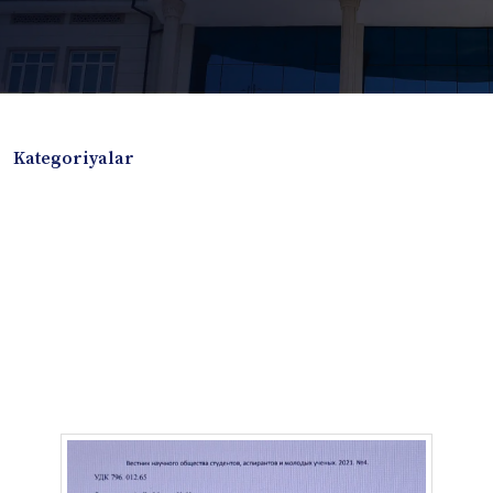
Kategoriyalar
Badiiy adabiyotlar
Boshqa turdagi adabiyotlar
Darslik
Dissertatsiya Avtoreferat
Elektron resurs
Ilmiy to'plam
Jurnal
Kitob albom
Konferensiya materiallari
Laboratoriya ishi
Lug'at
Maqolalar
Metodik qo`llanma
Monografiya
Mustaqil ish
Nazorat savollari-testlar
O'quv qo'llanma
O'quv yoki fan dasturlari
O'quv-uslubiy majmua
O'quv-uslubiy qo'llanma
Prezident asarlari
Risola
Taqdimot