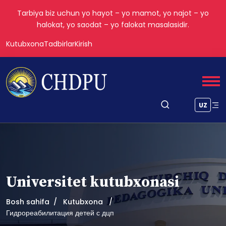
Tarbiya biz uchun yo hayot – yo mamot, yo najot – yo
halokat, yo saodat – yo falokat masalasidir.
Kutubxona
Tadbirlar
Kirish
UZ
Universitet kutubxonasi
Bosh sahifa
Kutubxona
Гидрореабилитация детей с дцп