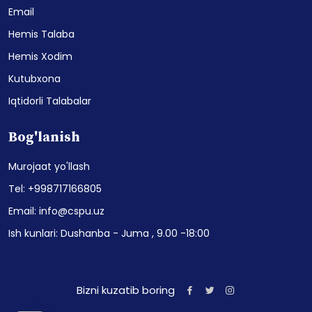
Email
Hemis Talaba
Hemis Xodim
Kutubxona
Iqtidorli Talabalar
Bog'lanish
Murojaat yo'llash
Tel: +998717166805
Email: info@cspu.uz
Ish kunlari: Dushanba - Juma , 9.00 -18:00
Bizni kuzatib boring