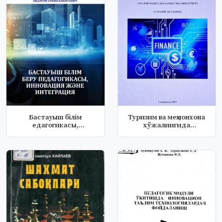
Бастауыш білім
Туризим ва меҳмонхона
едагогикасы,
хўжалиигида
инновация және инт...
буҳгалтерия ҳисо...