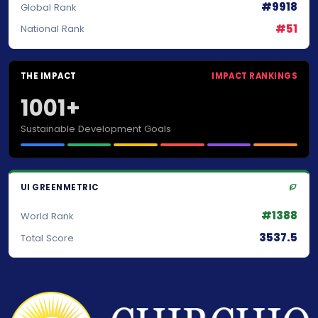
#9918
Global Rank
#51
National Rank
THE IMPACT
IMPACT RANKINGS
1001+
Sustainable Development Goals
UI GREENMETRIC
#1388
World Rank
3537.5
Total Score