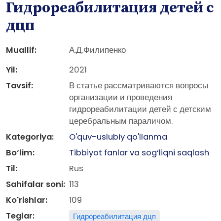
Гидрореабилитация детей с
дцп
Muallif:
А.Д.Филипенко
Yil:
2021
Tavsif:
В статье рассматриваются вопросы
организации и проведения
гидрореабилитации детей с детским
церебральным параличом.
Kategoriya:
O'quv-uslubiy qo'llanma
Bo‘lim:
Tibbiyot fanlar va sog‘liqni saqlash
Til:
Rus
Sahifalar soni:
113
Ko'rishlar:
109
Teglar:
Гидрореабилитация дцп