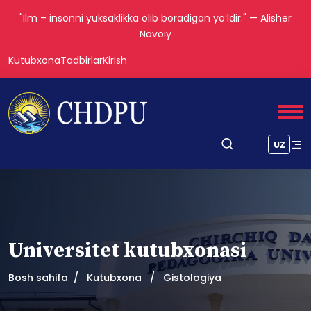
"Ilm – insonni yuksaklikka olib boradigan yoʻldir." — Alisher
Navoiy
Kutubxona
Tadbirlar
Kirish
UZ
Universitet kutubxonasi
Bosh sahifa
Kutubxona
Gistologiya