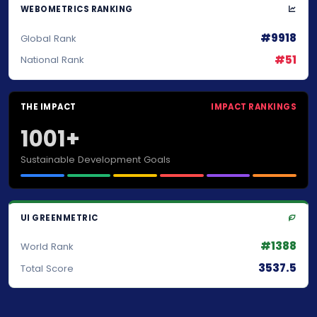
WEBOMETRICS RANKING
#9918
Global Rank
#51
National Rank
THE IMPACT
IMPACT RANKINGS
1001+
Sustainable Development Goals
UI GREENMETRIC
#1388
World Rank
3537.5
Total Score