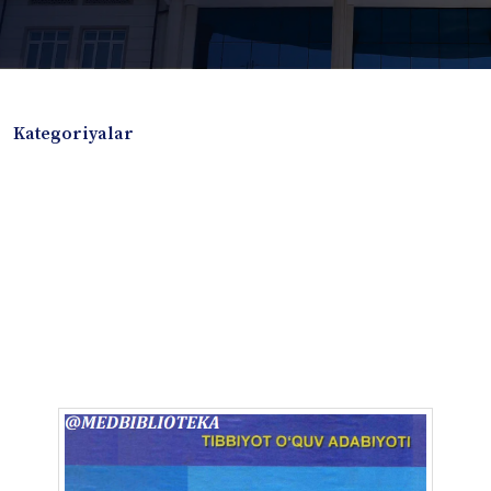
Kategoriyalar
Badiiy adabiyotlar
Boshqa turdagi adabiyotlar
Darslik
Dissertatsiya Avtoreferat
Elektron resurs
Ilmiy to'plam
Jurnal
Kitob albom
Konferensiya materiallari
Laboratoriya ishi
Lug'at
Maqolalar
Metodik qo`llanma
Monografiya
Mustaqil ish
Nazorat savollari-testlar
O'quv qo'llanma
O'quv yoki fan dasturlari
O'quv-uslubiy majmua
O'quv-uslubiy qo'llanma
Prezident asarlari
Risola
Taqdimot