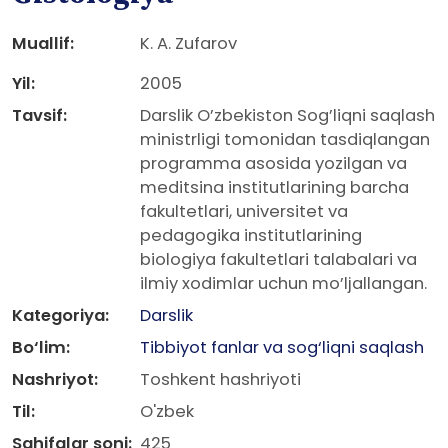
Muallif:
K. A. Zufarov
Yil:
2005
Tavsif:
Darslik O’zbekiston Sog’liqni saqlash
ministrligi tomonidan tasdiqlangan
programma asosida yozilgan va
meditsina institutlarining barcha
fakultetlari, universitet va
pedagogika institutlarining
biologiya fakultetlari talabalari va
ilmiy xodimlar uchun mo’ljallangan.
Kategoriya:
Darslik
Bo‘lim:
Tibbiyot fanlar va sog‘liqni saqlash
Nashriyot:
Toshkent hashriyoti
Til:
O'zbek
Sahifalar soni:
425