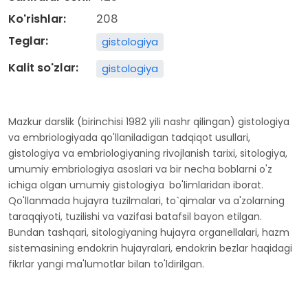
Ko'rishlar:
208
Teglar:
gistologiya
Kalit so'zlar:
gistologiya
Mazkur darslik (birinchisi 1982 yili nashr qilingan) gistologiya
va embriologiyada qo'llaniladigan tadqiqot usullari,
gistologiya va embriologiyaning rivojlanish tarixi, sitologiya,
umumiy embriologiya asoslari va bir necha boblarni o'z
ichiga olgan umumiy gistologiya
bo'limlaridan iborat.
Qo'llanmada hujayra tuzilmalari, to`qimalar va a'zolarning
taraqqiyoti, tuzilishi va vazifasi batafsil bayon etilgan.
Bundan tashqari, sitologiyaning hujayra organellalari, hazm
sistemasining endokrin hujayralari, endokrin bezlar haqidagi
fikrlar yangi ma'lumotlar bilan to'ldirilgan.