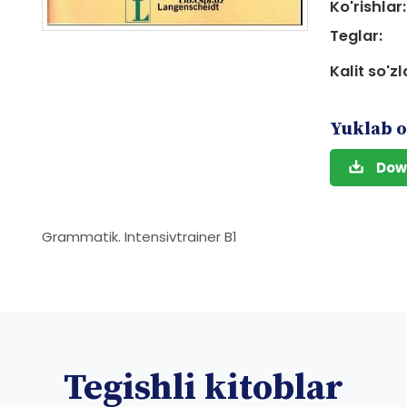
Ko'rishlar:
Teglar:
Kalit so'zl
Yuklab o
Dow
Grammatik. Intensivtrainer B1
Tegishli kitoblar