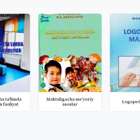
a ta'limda
Maktabgacha me'yoriy
Logoped
n faoliyat
asoslar