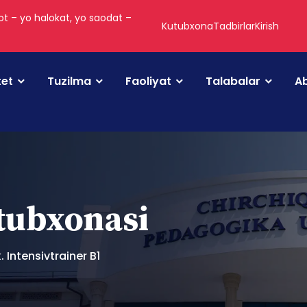
t – yo halokat, yo saodat –
Kutubxona
Tadbirlar
Kirish
tet
Tuzilma
Faoliyat
Talabalar
Ab
utubxonasi
Intensivtrainer B1