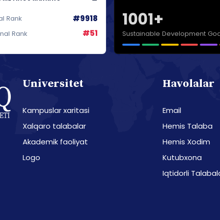
1001+
#9918
al Rank
#51
Sustainable Development Goa
onal Rank
Universitet
Havolalar
Kampuslar xaritasi
Email
Xalqaro talabalar
Hemis Talaba
Akademik faoliyat
Hemis Xodim
Logo
Kutubxona
Iqtidorli Talabal