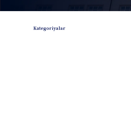
Kategoriyalar
Badiiy adabiyotlar
Boshqa turdagi adabiyotlar
Darslik
Dissertatsiya Avtoreferat
Elektron resurs
Ilmiy to'plam
Jurnal
Kitob albom
Konferensiya materiallari
Laboratoriya ish
Lug'at
Maqolalar
Metodik qo`llanma
Monografiya
Mustaqil ish
Nazorat savollari-testlar
O'quv qo'llanma
O'quv yoki fan dasturlari
O'quv-uslubiy majmua
O'quv-uslubiy qo'llanma
Prezident asarlar
Risola
Taqdimot