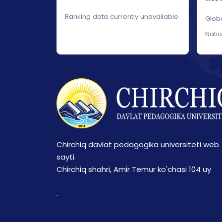
Ranking data currently unavailable.
Glob
Nati
Chirchiq davlat pedagogika universiteti web
sayti.
Chirchiq shahri, Amir Temur ko'chasi 104 uy
.