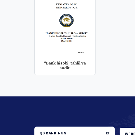
“Bank hisobi, tahlil va
audit.
QS RANKINGS
WEBO