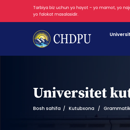
Tarbiya biz uchun yo hayot – yo mamot, yo najo
yo falokat masalasidir.
Universi
Universitet k
Bosh sahifa
Kutubxona
Grammatik. 