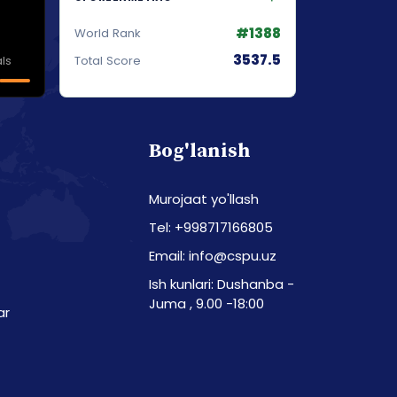
#1388
World Rank
3537.5
ls
Total Score
Bog'lanish
Murojaat yo'llash
Tel: +998717166805
Email: info@cspu.uz
Ish kunlari: Dushanba -
Juma , 9.00 -18:00
ar