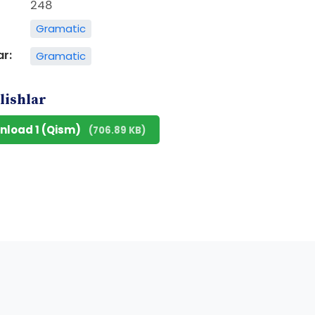
248
Gramatic
ar:
Gramatic
lishlar
nload 1 (Qism)
(706.89 KB)