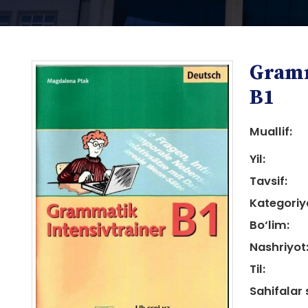
Gramm
B1
Muallif:
Yil:
i
Tavsif:
Kategoriy
Bo‘lim:
Nashriyot
i
Til:
Sahifalar 