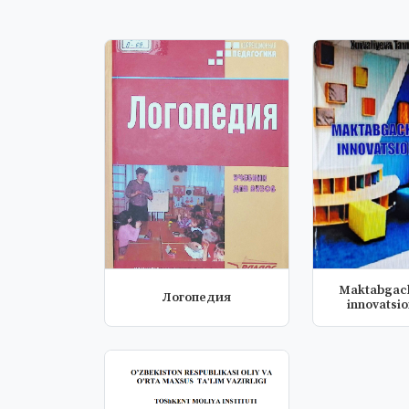
Maktabgach
Логопедия
innovatsio