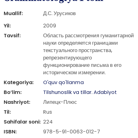
Muallif:
Д.С. Урусиков
Yil:
2009
Tavsif:
Область рассмотрения гуманитарной
науки определяется границами
текстуального пространства,
репрезентирующего
функционирование письма в его
историческом измерении.
Kategoriya:
O'quv qo'llanma
Bo‘lim:
Tilshunoslik va tillar. Adabiyot
Nashriyot:
Липецк-Плюс
Til:
Rus
Sahifalar soni:
224
ISBN:
978-5-91-0063-012-7