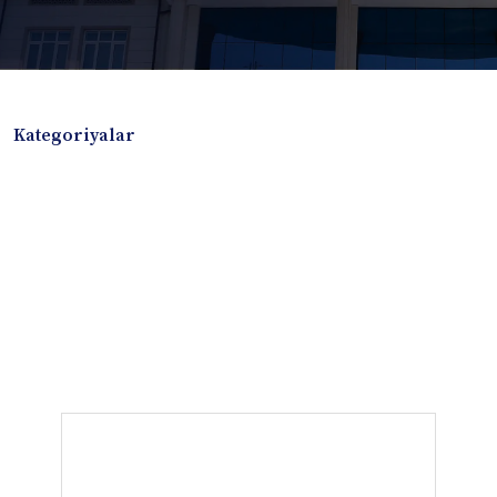
Kategoriyalar
Badiiy adabiyotlar
Boshqa turdagi adabiyotlar
Darslik
Dissertatsiya Avtoreferat
Elektron resurs
Ilmiy to'plam
Jurnal
Kitob albom
Konferensiya materiallari
Laboratoriya ishi
Lug'at
Maqolalar
Metodik qo`llanma
Monografiya
Mustaqil ish
Nazorat savollari-testlar
O'quv qo'llanma
O'quv yoki fan dasturlari
O'quv-uslubiy majmua
O'quv-uslubiy qo'llanma
Prezident asarlari
Risola
Taqdimot