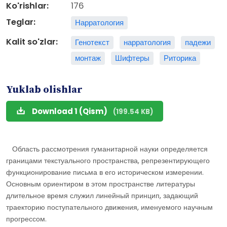
Ko'rishlar:
176
Teglar:
Нарратология
Kalit so'zlar:
Генотекст
нарратология
падежи
монтаж
Шифтеры
Риторика
Yuklab olishlar
Download 1 (Qism)
(199.54 KB)
Область рассмотрения гуманитарной науки определяется
границами текстуального пространства, репрезентирующего
функционирование письма в его историческом измерении.
Основным ориентиром в этом пространстве литературы
длительное время служил линейный принцип, задающий
траекторию поступательного движения, именуемого научным
прогрессом.