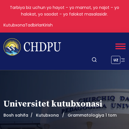
Tarbiya biz uchun yo hayot – yo mamot, yo najot – yo
halokat, yo saodat – yo falokat masalasidir.
Kutubxona
Tadbirlar
Kirish
UZ
Universitet kutubxonasi
Bosh sahifa
Kutubxona
Grammatologiya 1 tom