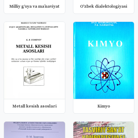
Milliy g‘oya va ma’naviyat
O'zbek dialektologiyasi
Metall kesish asoslari
Kimyo