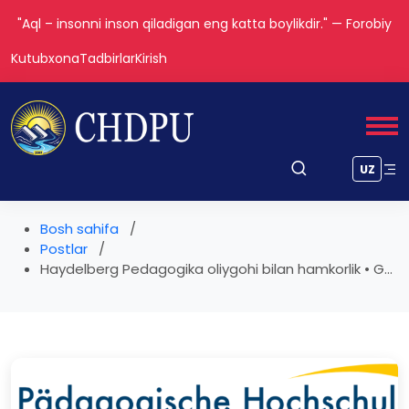
"Aql – insonni inson qiladigan eng katta boylikdir." — Forobiy
Kutubxona
Tadbirlar
Kirish
UZ
Bosh sahifa
Postlar
Haydelberg Pedagogika oliygohi bilan hamkorlik • G...