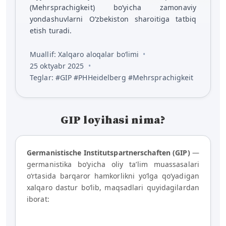
(Mehrsprachigkeit) bo‘yicha zamonaviy
yondashuvlarni O‘zbekiston sharoitiga tatbiq
etish turadi.
Muallif: Xalqaro aloqalar bo‘limi
25 oktyabr 2025
Teglar: #GIP #PHHeidelberg #Mehrsprachigkeit
GIP loyihasi nima?
Germanistische Institutspartnerschaften (GIP)
—
germanistika bo‘yicha oliy ta’lim muassasalari
o‘rtasida barqaror hamkorlikni yo‘lga qo‘yadigan
xalqaro dastur bo‘lib, maqsadlari quyidagilardan
iborat: