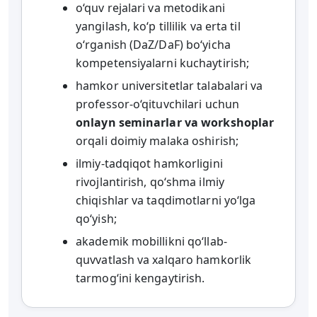
o‘quv rejalari va metodikani
yangilash, ko‘p tillilik va erta til
o‘rganish (DaZ/DaF) bo‘yicha
kompetensiyalarni kuchaytirish;
hamkor universitetlar talabalari va
professor-o‘qituvchilari uchun
onlayn seminarlar va workshoplar
orqali doimiy malaka oshirish;
ilmiy-tadqiqot hamkorligini
rivojlantirish, qo‘shma ilmiy
chiqishlar va taqdimotlarni yo‘lga
qo‘yish;
akademik mobillikni qo‘llab-
quvvatlash va xalqaro hamkorlik
tarmog‘ini kengaytirish.