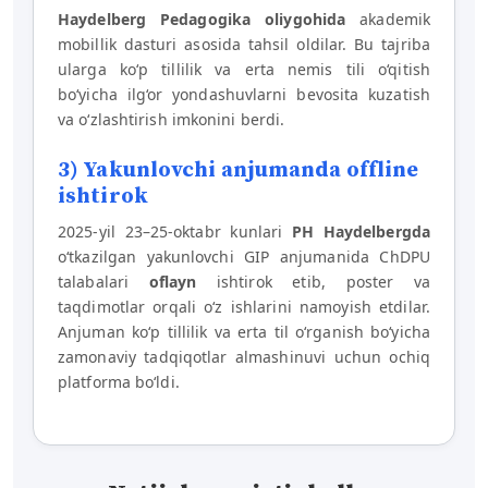
Haydelberg Pedagogika oliygohida
akademik
mobillik dasturi asosida tahsil oldilar. Bu tajriba
ularga ko‘p tillilik va erta nemis tili o‘qitish
bo‘yicha ilg‘or yondashuvlarni bevosita kuzatish
va o‘zlashtirish imkonini berdi.
3) Yakunlovchi anjumanda offline
ishtirok
2025-yil 23–25-oktabr kunlari
PH Haydelbergda
o‘tkazilgan yakunlovchi GIP anjumanida ChDPU
talabalari
oflayn
ishtirok etib, poster va
taqdimotlar orqali o‘z ishlarini namoyish etdilar.
Anjuman ko‘p tillilik va erta til o‘rganish bo‘yicha
zamonaviy tadqiqotlar almashinuvi uchun ochiq
platforma bo‘ldi.