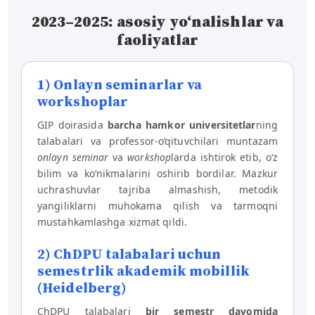
2023–2025: asosiy yo‘nalishlar va
faoliyatlar
1) Onlayn seminarlar va
workshoplar
GIP doirasida
barcha hamkor universitetlar
ning
talabalari va professor-o‘qituvchilari muntazam
onlayn seminar
va
workshop
larda ishtirok etib, o‘z
bilim va ko‘nikmalarini oshirib bordilar. Mazkur
uchrashuvlar tajriba almashish, metodik
yangiliklarni muhokama qilish va tarmoqni
mustahkamlashga xizmat qildi.
2) ChDPU talabalari uchun
semestrlik akademik mobillik
(Heidelberg)
ChDPU talabalari
bir semestr davomida