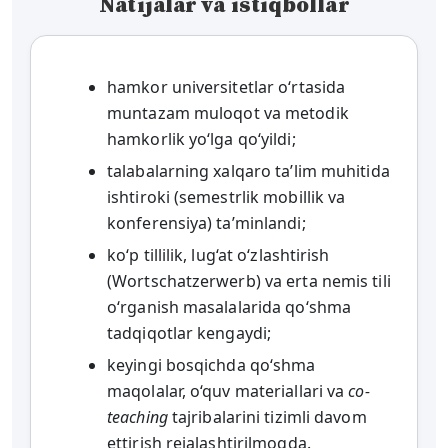
Natijalar va istiqbollar
hamkor universitetlar o‘rtasida
muntazam muloqot va metodik
hamkorlik yo‘lga qo‘yildi;
talabalarning xalqaro ta’lim muhitida
ishtiroki (semestrlik mobillik va
konferensiya) ta’minlandi;
ko‘p tillilik, lug‘at o‘zlashtirish
(Wortschatzerwerb) va erta nemis tili
o‘rganish masalalarida qo‘shma
tadqiqotlar kengaydi;
keyingi bosqichda qo‘shma
maqolalar, o‘quv materiallari va
co-
teaching
tajribalarini tizimli davom
ettirish rejalashtirilmoqda.