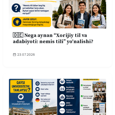
🇩🇪 Nega aynan “Xorijiy til va
adabiyoti: nemis tili” yo‘nalishi?
23.07.2026