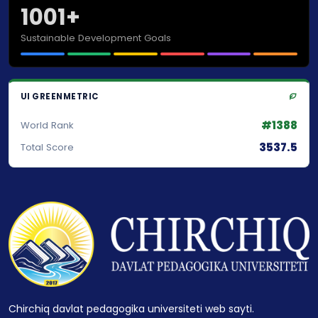
1001+
Sustainable Development Goals
UI GREENMETRIC
#1388
World Rank
3537.5
Total Score
Chirchiq davlat pedagogika universiteti web sayti.