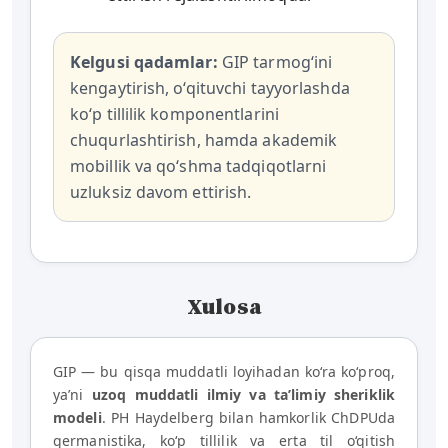
Kelgusi qadamlar:
GIP tarmog‘ini
kengaytirish, o‘qituvchi tayyorlashda
ko‘p tillilik komponentlarini
chuqurlashtirish, hamda akademik
mobillik va qo‘shma tadqiqotlarni
uzluksiz davom ettirish.
Xulosa
GIP — bu qisqa muddatli loyihadan ko‘ra ko‘proq,
ya’ni
uzoq muddatli ilmiy va ta’limiy sheriklik
modeli
. PH Haydelberg bilan hamkorlik ChDPUda
germanistika, ko‘p tillilik va erta til o‘qitish