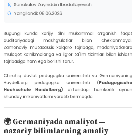
Sanakulov Zayniddin Ibodullayevich
Yangilandi: 08.06.2026
Bugungi kunda xorijiy tilni mukammal o‘rganish faqat
auditoriyadagi mashg‘ulotlar bilan cheklanmaydi.
Zamonaviy mutaxassis xalqaro tajribaga, madaniyatlararo
muloqot ko‘nikmalariga va ilg‘or ta'lim tizimlari bilan ishlash
tajribasiga ham ega bo‘lishi zarur.
Chirchiq davlat pedagogika universiteti va Germaniyaning
Haydelberg pedagogika universiteti (
Pädagogische
Hochschule Heidelberg)
o‘rtasidagi hamkorlik aynan
shunday imkoniyatlarni yaratib bermoqda.
🌍 Germaniyada amaliyot —
nazariy bilimlarning amaliy