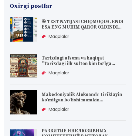
Oxirgi postlar
🎯 TEST NATIJASI CHIQMOQDA. ENDI
ESA ENG MUHIM QAROR OLDINDI...
Maqolalar
Tarixdagi afsona va haqiqat
"Tarixdagi ilk sulton kim bo‘lga...
Maqolalar
Makedoniyalik Aleksandr tiriklayin
koʻmilgan boʻlishi mumkin...
Maqolalar
РАЗВИТИЕ ИНКЛЮЗИВНЫХ