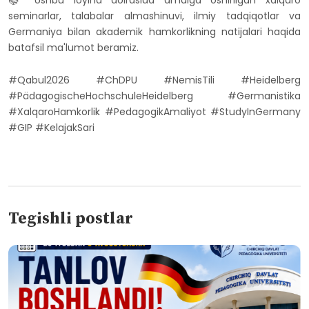
seminarlar, talabalar almashinuvi, ilmiy tadqiqotlar va
Germaniya bilan akademik hamkorlikning natijalari haqida
batafsil ma'lumot beramiz.
#Qabul2026 #ChDPU #NemisTili #Heidelberg
#PädagogischeHochschuleHeidelberg #Germanistika
#XalqaroHamkorlik #PedagogikAmaliyot #StudyInGermany
#GIP #KelajakSari
Tegishli postlar