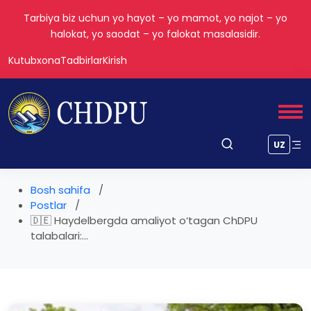
Tarbiya biz uchun yo hayot – yo mamot, yo najot – yo
halokat, yo saodat – yo falokat masalasidir.
Kutubxona
Tadbirlar
Kirish
UZ
Bosh sahifa
Postlar
🇩🇪 Haydelbergda amaliyot o‘tagan ChDPU
talabalari:...