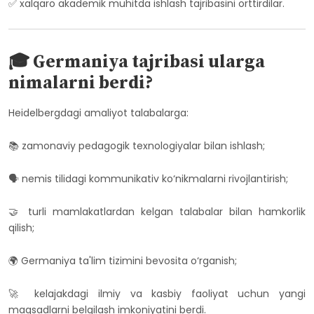
✅ xalqaro akademik muhitda ishlash tajribasini orttirdilar.
🎓 Germaniya tajribasi ularga
nimalarni berdi?
Heidelbergdagi amaliyot talabalarga:
📚 zamonaviy pedagogik texnologiyalar bilan ishlash;
🗣️ nemis tilidagi kommunikativ ko‘nikmalarni rivojlantirish;
🤝 turli mamlakatlardan kelgan talabalar bilan hamkorlik
qilish;
🌍 Germaniya ta'lim tizimini bevosita o‘rganish;
🚀 kelajakdagi ilmiy va kasbiy faoliyat uchun yangi
maqsadlarni belgilash imkoniyatini berdi.