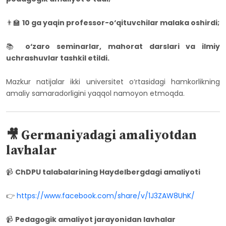
👨‍🏫
10 ga yaqin professor-o‘qituvchilar malaka oshirdi;
📚
o‘zaro seminarlar, mahorat darslari va ilmiy
uchrashuvlar tashkil etildi.
Mazkur natijalar ikki universitet o‘rtasidagi hamkorlikning
amaliy samaradorligini yaqqol namoyon etmoqda.
🎥 Germaniyadagi amaliyotdan
lavhalar
📹
ChDPU talabalarining Haydelbergdagi amaliyoti
👉
https://www.facebook.com/share/v/1J3ZAW8UhK/
📹
Pedagogik amaliyot jarayonidan lavhalar