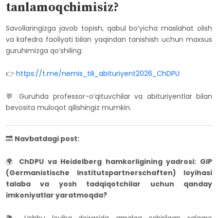
tanlamoqchimisiz?
Savollaringizga javob topish, qabul bo‘yicha maslahat olish
va kafedra faoliyati bilan yaqindan tanishish uchun maxsus
guruhimizga qo‘shiling:
👉
https://t.me/nemis_tili_abituriyent2026_ChDPU
💬 Guruhda professor-o‘qituvchilar va abituriyentlar bilan
bevosita muloqot qilishingiz mumkin.
🔜
Navbatdagi post:
🌍
ChDPU va Heidelberg hamkorligining yadrosi: GIP
(Germanistische Institutspartnerschaften) loyihasi
talaba va yosh tadqiqotchilar uchun qanday
imkoniyatlar yaratmoqda?
📚 Ushbu loyiha doirasida amalga oshirilgan xalqaro