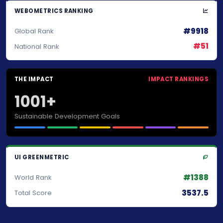
WEBOMETRICS RANKING
#9918
Global Rank
#51
National Rank
THE IMPACT
IMPACT RANKINGS
1001+
Sustainable Development Goals
UI GREENMETRIC
#1388
World Rank
3537.5
Total Score