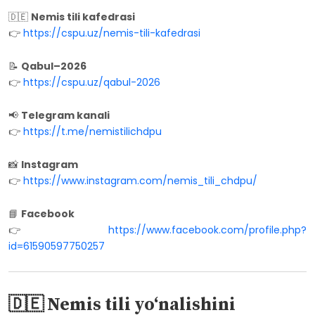
🇩🇪
Nemis tili kafedrasi
👉
https://cspu.uz/nemis-tili-kafedrasi
📝
Qabul–2026
👉
https://cspu.uz/qabul-2026
📢
Telegram kanali
👉
https://t.me/nemistilichdpu
📸
Instagram
👉
https://www.instagram.com/nemis_tili_chdpu/
📘
Facebook
👉
https://www.facebook.com/profile.php?
id=61590597750257
🇩🇪 Nemis tili yo‘nalishini