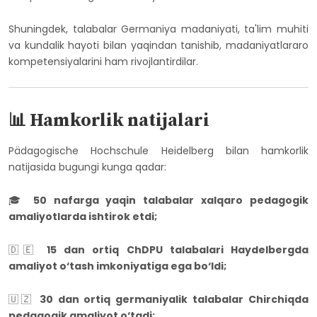
Shuningdek, talabalar Germaniya madaniyati, ta'lim muhiti
va kundalik hayoti bilan yaqindan tanishib, madaniyatlararo
kompetensiyalarini ham rivojlantirdilar.
📊 Hamkorlik natijalari
Pädagogische Hochschule Heidelberg bilan hamkorlik
natijasida bugungi kunga qadar:
🎓
50 nafarga yaqin talabalar xalqaro pedagogik
amaliyotlarda ishtirok etdi;
🇩🇪
15 dan ortiq ChDPU talabalari Haydelbergda
amaliyot o‘tash imkoniyatiga ega bo‘ldi;
🇺🇿
30 dan ortiq germaniyalik talabalar Chirchiqda
pedagogik amaliyot o‘tadi;