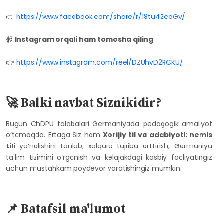
👉
https://www.facebook.com/share/r/18tu4ZcoGv/
📹
Instagram orqali ham tomosha qiling
👉
https://www.instagram.com/reel/DZUhvD2RCKU/
🚀 Balki navbat Siznikidir?
Bugun ChDPU talabalari Germaniyada pedagogik amaliyot
o‘tamoqda. Ertaga Siz ham
Xorijiy til va adabiyoti: nemis
tili
yo‘nalishini tanlab, xalqaro tajriba orttirish, Germaniya
ta'lim tizimini o‘rganish va kelajakdagi kasbiy faoliyatingiz
uchun mustahkam poydevor yaratishingiz mumkin.
📌 Batafsil ma'lumot