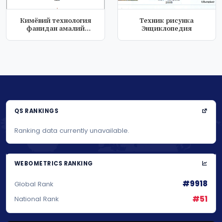
Кимёвий технология
Техник рисунка
фанидан амалий
Энциклопедия
ишлар, масалалар...
QS RANKINGS
Ranking data currently unavailable.
WEBOMETRICS RANKING
#9918
Global Rank
#51
National Rank