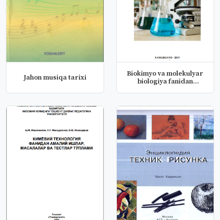
Biokimyo va molekulyar
Jahon musiqa tarixi
biologiya fanidan
laborator...