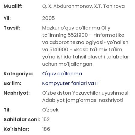
Muallif:
Q. X. Abdurahmonov, X.T. Tohirova
Yil:
2005
Tavsif:
Mazkur oʻquv qo'llanma Oliy
ta'limning 5521900 - «Informatika
va axborot texnologiyasi» yo'nalishi
va 5141900 - «Kasb ta'limi» ta'lim
yo'nalishida tahsil oluvchi talabalar
uchun moʻljallangan
Kategoriya:
O'quv qo'llanma
Bo‘lim:
Kompyuter fanlari va IT
Nashriyot:
Oʻzbekiston Yozuvchilar uyushmasi
Adabiyot jamgʻarmasi nashriyoti
Til:
O'zbek
Sahifalar soni:
152
Ko'rishlar:
186