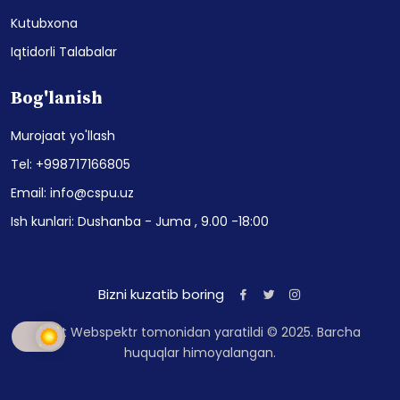
Kutubxona
Iqtidorli Talabalar
Bog'lanish
Murojaat yo'llash
Tel: +998717166805
Email: info@cspu.uz
Ish kunlari: Dushanba - Juma , 9.00 -18:00
Bizni kuzatib boring
Sayt Webspektr tomonidan yaratildi © 2025. Barcha
huquqlar himoyalangan.