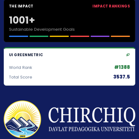
THE IMPACT
IMPACT RANKINGS
1001+
Sustainable Development Goals
UI GREENMETRIC
#1388
World Rank
3537.5
Total Score