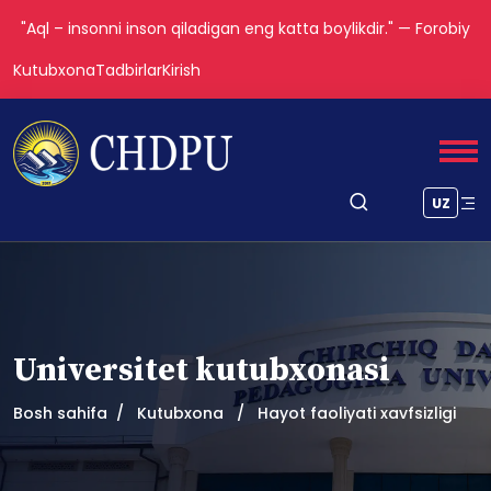
"Aql – insonni inson qiladigan eng katta boylikdir." — Forobiy
Kutubxona
Tadbirlar
Kirish
UZ
Universitet kutubxonasi
Bosh sahifa
Kutubxona
Hayot faoliyati xavfsizligi