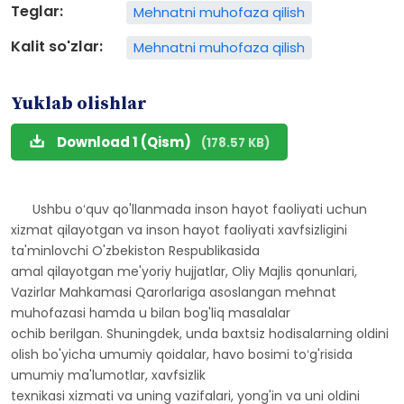
Teglar:
Mehnatni muhofaza qilish
Kalit so'zlar:
Mehnatni muhofaza qilish
Yuklab olishlar
Download 1 (Qism)
(178.57 KB)
Ushbu oʻquv qo'llanmada inson hayot faoliyati uchun
xizmat qilayotgan va inson hayot faoliyati xavfsizligini
ta'minlovchi O'zbekiston Respublikasida
amal qilayotgan me'yoriy hujjatlar, Oliy Majlis qonunlari,
Vazirlar Mahkamasi Qarorlariga asoslangan mehnat
muhofazasi hamda u bilan bog'liq masalalar
ochib berilgan. Shuningdek, unda baxtsiz hodisalarning oldini
olish bo'yicha umumiy qoidalar, havo bosimi toʻg'risida
umumiy ma'lumotlar, xavfsizlik
texnikasi xizmati va uning vazifalari, yong'in va uni oldini