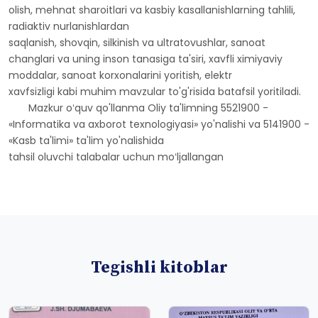
olish, mehnat sharoitlari va kasbiy kasallanishlarning tahlili,
radiaktiv nurlanishlardan
saqlanish, shovqin, silkinish va ultratovushlar, sanoat
changlari va uning inson tanasiga ta'siri, xavfli ximiyaviy
moddalar, sanoat korxonalarini yoritish, elektr
xavfsizligi kabi muhim mavzular to'g'risida batafsil yoritiladi.
Mazkur oʻquv qo'llanma Oliy ta'limning 5521900 -
«Informatika va axborot texnologiyasi» yo'nalishi va 5141900 -
«Kasb ta'limi» ta'lim yo'nalishida
tahsil oluvchi talabalar uchun moʻljallangan
Tegishli kitoblar