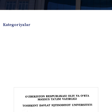
Kategoriyalar
Badiiy adabiyotlar
Boshqa turdagi adabiyotlar
Darslik
Dissertatsiya Avtoreferat
Elektron resurs
Ilmiy to'plam
Jurnal
Kitob albom
Konferensiya materiallari
Laboratoriya ishi
Lug'at
Maqolalar
Metodik qo`llanma
Monografiya
Mustaqil ish
Nazorat savollari-testlar
O'quv qo'llanma
O'quv yoki fan dasturlari
O'quv-uslubiy majmua
O'quv-uslubiy qo'llanma
Prezident asarlari
Risola
Taqdimot