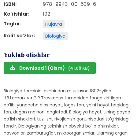
ISBN:
978-9943-00-539-6
Ko'rishlar:
192
Teglar:
Hujayra
Kalit so'zlar:
Biologiya
Yuklab olishlar
Download 1 (Qism)
(41.09 KB)
Biologiya terminini bir-biridan mustasno 1802-yilda
J.B.Lamark va G.R.Treviranus tomonidan fanga kiritilgan
bo'lib, yunoncha bios hayot, logos fan, ya'ni hayot haqidagi
fan, degan ma'noni anglatadi. Biologiya hayot, uning paydo
boʻlish shakllari, tuzilishi, rivojlanish qonuniyatlari to'g'risidagi
fandir. Biologiyaning tekshirish obyekti bo'lib o'simliklar,
hayvonlar, zamburug'lar, mikroorganizmlar, ularning organ,