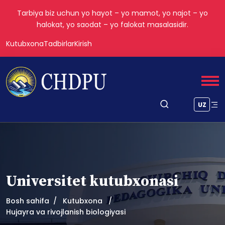
Tarbiya biz uchun yo hayot – yo mamot, yo najot – yo
halokat, yo saodat – yo falokat masalasidir.
Kutubxona
Tadbirlar
Kirish
UZ
Universitet kutubxonasi
Bosh sahifa
Kutubxona
Hujayra va rivojlanish biologiyasi