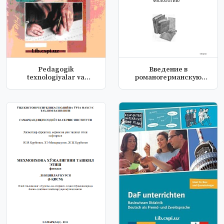
Pedagogik
Введение в
texnologiyalar va
романогерманскую
pedagogik mahorat.
филологию