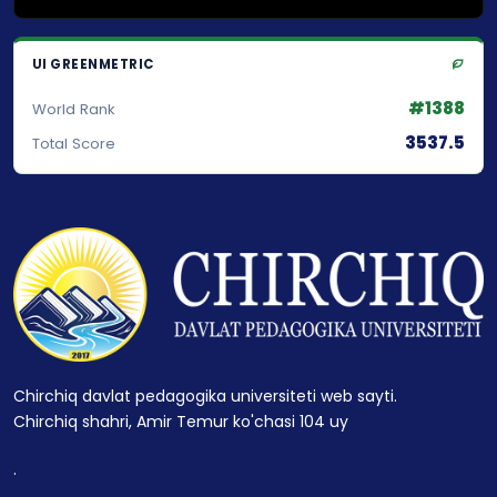
UI GREENMETRIC
#1388
World Rank
3537.5
Total Score
Chirchiq davlat pedagogika universiteti web sayti.
Chirchiq shahri, Amir Temur ko'chasi 104 uy
.