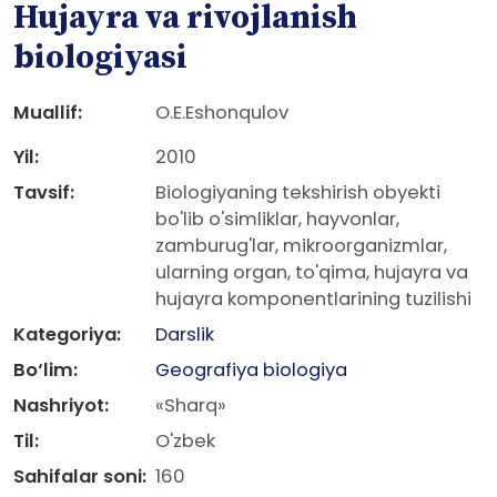
Hujayra va rivojlanish
biologiyasi
Muallif:
O.E.Eshonqulov
Yil:
2010
Tavsif:
Biologiyaning tekshirish obyekti
bo'lib o'simliklar, hayvonlar,
zamburug'lar, mikroorganizmlar,
ularning organ, to'qima, hujayra va
hujayra komponentlarining tuzilishi
Kategoriya:
Darslik
Bo‘lim:
Geografiya biologiya
Nashriyot:
«Sharq»
Til:
O'zbek
Sahifalar soni:
160