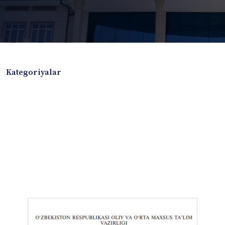
Kategoriyalar
Badiiy adabiyotlar
Boshqa turdagi adabiyotlar
Darslik
Dissertatsiya Avtoreferat
Elektron resurs
Ilmiy to'plam
Jurnal
Kitob albom
Konferensiya materiallari
Laboratoriya ishi
Lug'at
Maqolalar
Metodik qo`llanma
Monografiya
Mustaqil ish
Nazorat savollari-testlar
O'quv qo'llanma
O'quv yoki fan dasturlari
O'quv-uslubiy majmua
O'quv-uslubiy qo'llanma
Prezident asarlari
Risola
Taqdimot