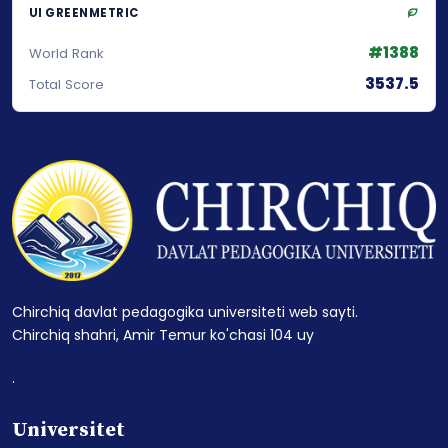
UI GREENMETRIC
#1388
World Rank
3537.5
Total Score
Chirchiq davlat pedagogika universiteti web sayti.
Chirchiq shahri, Amir Temur ko'chasi 104 uy
.
Universitet