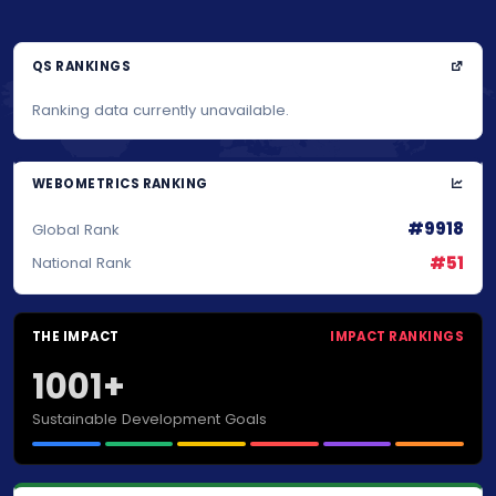
QS RANKINGS
Ranking data currently unavailable.
WEBOMETRICS RANKING
#9918
Global Rank
#51
National Rank
THE IMPACT
IMPACT RANKINGS
1001+
Sustainable Development Goals