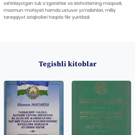
oshirilayotgan tub o‘zgarishlar va islohotlarning maqsadi,
mazmun-mohiyati hamda ustuvor yo‘nalishlari, milliy
taraqqiyot istiqbollari haqida fikr yuritiladi.
Tegishli kitoblar