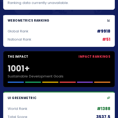
Ranking data currently unavailable.
WEBOMETRICS RANKING
#9918
Global Rank
#51
National Rank
THE IMPACT
IMPACT RANKINGS
1001+
Sustainable Development Goals
UI GREENMETRIC
#1388
World Rank
3537.5
Total Score