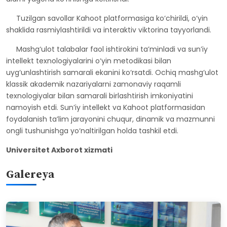
Tuzilgan savollar Kahoot platformasiga ko‘chirildi, o‘yin
shaklida rasmiylashtirildi va interaktiv viktorina tayyorlandi.
Mashg‘ulot talabalar faol ishtirokini ta’minladi va sun’iy
intellekt texnologiyalarini o‘yin metodikasi bilan
uyg‘unlashtirish samarali ekanini ko‘rsatdi. Ochiq mashg‘ulot
klassik akademik nazariyalarni zamonaviy raqamli
texnologiyalar bilan samarali birlashtirish imkoniyatini
namoyish etdi. Sun’iy intellekt va Kahoot platformasidan
foydalanish ta’lim jarayonini chuqur, dinamik va mazmunni
ongli tushunishga yo‘naltirilgan holda tashkil etdi.
Universitet Axborot xizmati
Galereya