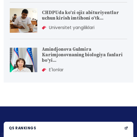
CHDPUda ko‘zi ojiz abituriyentlar
uchun kirish imtihoni o‘tk...
Universitet yangiliklari
Amindjonova Gulmira
Karimjonovnaning biologiya fanlari
bо‘yi...
E'lonlar
QS RANKINGS