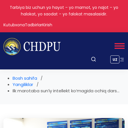
Tarbiya biz uchun yo hayot – yo mamot, yo najot – yo
halokat, yo saodat – yo falokat masalasidir.
Kutubxona
Tadbirlar
Kirish
UZ
Bosh sahifa
Yangiliklar
Ilk marotaba sun’iy intellekt ko‘magida ochiq dars...