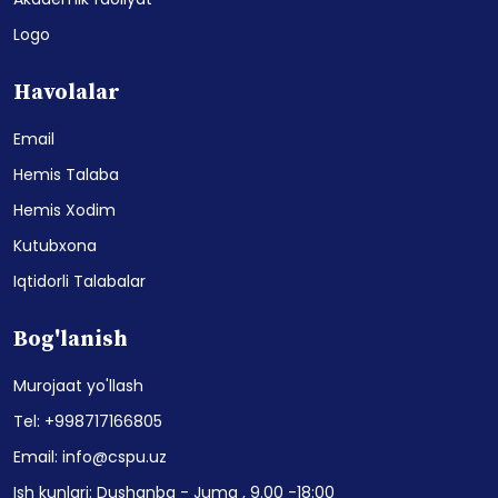
Logo
Havolalar
Email
Hemis Talaba
Hemis Xodim
Kutubxona
Iqtidorli Talabalar
Bog'lanish
Murojaat yo'llash
Tel: +998717166805
Email: info@cspu.uz
Ish kunlari: Dushanba - Juma , 9.00 -18:00