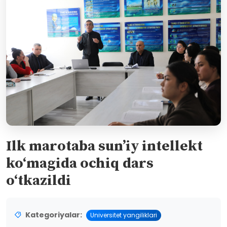
Ilk marotaba sun’iy intellekt
ko‘magida ochiq dars
o‘tkazildi
Kategoriyalar:
Universitet yangiliklari