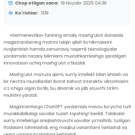
Chop etilgan sana:
19 Noyabr 2025 04:36
Ko'rishlar:
1218
«Germenevtika» fanining amaliy mashg‘uloti doirasida
magistrantlarning matnni talqin qilish ko‘nikmalarini
rivojlantirish hamda zamonaviy raqamli texnologiyalar
yordamida nazariy bilimlarni mustahkamlashga qaratilgan
innovatsion ochiq mashg‘ulot o‘tkazildi.
Mashg‘ulot ma’ruza qismi, sun’iy intellekt bilan ishlash va
bir nechta raundlardan iborat Kahoot interaktiv viktorinasini
o‘z ichiga olgan bo‘lib, bu dinamik va jalb etuvchi ta’lim
muhitini yaratdi.
Magistrantlarga ChatGPT yordamida mavzu bo‘yicha turli
murakkablikdagi savollar tuzish topshirig‘i berildi. Talabalar
sun’iy intellektga aniqlashtiruvchi savollar yo‘naltirib, tuzilgan
ifodalarni tahrirlashdi, eng maqbul variantlarni tanlashdi va
ularni yagona ko‘rinishga keltirishdi.