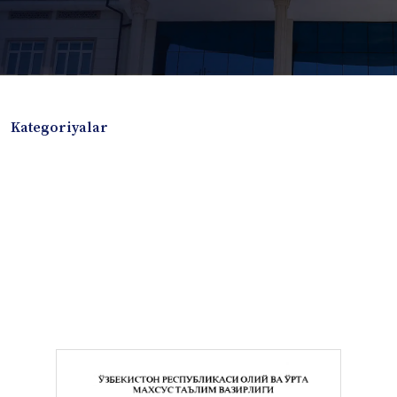
Kategoriyalar
Badiiy adabiyotlar
Boshqa turdagi adabiyotlar
Darslik
Dissertatsiya Avtoreferat
Elektron resurs
Ilmiy to'plam
Jurnal
Kitob albom
Konferensiya materiallari
Laboratoriya ishi
Lug'at
Maqolalar
Metodik qo`llanma
Monografiya
Mustaqil ish
Nazorat savollari-testlar
O'quv qo'llanma
O'quv yoki fan dasturlari
O'quv-uslubiy majmua
O'quv-uslubiy qo'llanma
Prezident asarlari
Risola
Taqdimot