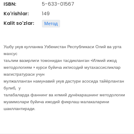
ISBN:
5-633-01567
Ko'rishlar:
149
Kalit so'zlar:
Метод
Ушбу укув кулланма Узбекистан Республикаси Олий ва урта
махсус
таълим вазирлиги томонидан тасдикланган «Илмий ижод
методологиям » курси буйича иктисодий мутахассисликлар
магистратураси учун
мулжалланган намунавий укув дастури асосида тайёрланган
булиб, у
талабаларда фаннинг ва илмий дунёкарашнинг методологии
муаммолари буйича ижодий фикрлаш малакаларини
шакллантиради.