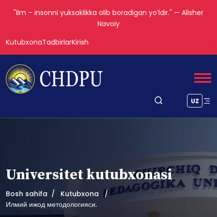
"Ilm – insonni yuksaklikka olib boradigan yoʻldir." — Alisher
Navoiy
Kutubxona
Tadbirlar
Kirish
UZ
Universitet kutubxonasi
Bosh sahifa
Kutubxona
Илмий ижод методологияси.