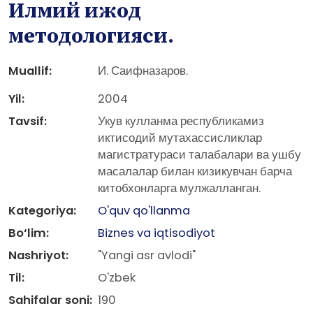
Илмий ижод
методологияси.
Muallif:
И. Саифназаров.
Yil:
2004
Tavsif:
Укув кулланма республикамиз
иктисодий мутахассисликлар
магистратураси талабалари ва ушбу
масалалар билан кизикувчан барча
китобхонларга мулжалланган.
Kategoriya:
O'quv qo'llanma
Bo‘lim:
Biznes va iqtisodiyot
Nashriyot:
"Yangi asr avlodi"
Til:
O'zbek
Sahifalar soni:
190