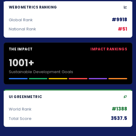
WEBOMETRICS RANKING
#9918
Global Rank
#51
National Rank
THE IMPACT
IMPACT RANKINGS
1001+
Sustainable Development Goals
UI GREENMETRIC
#1388
World Rank
3537.5
Total Score