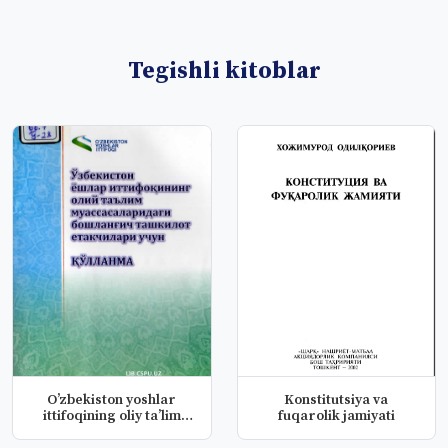
Tegishli kitoblar
Oʼzbekiston yoshlar
Konstitutsiya va
ittifoqining oliy taʼlim
fuqarolik jamiyati
mussa...