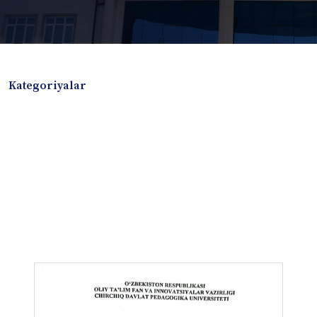
Kategoriyalar
Badiiy adabiyotlar
Boshqa turdagi adabiyotlar
Darslik
Dissertatsiya Avtoreferat
Elektron resurs
Ilmiy to'plam
Jurnal
Kitob albom
Konferensiya materiallari
Laboratoriya ishi
Lug'at
Maqolalar
Metodik qo`llanma
Monografiya
Mustaqil ish
Nazorat savollari-testlar
O'quv qo'llanma
O'quv yoki fan dasturlari
O'quv-uslubiy majmua
O'quv-uslubiy qo'llanma
Prezident asarlari
Risola
Taqdimot