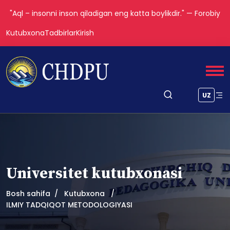
"Aql – insonni inson qiladigan eng katta boylikdir." — Forobiy
Kutubxona
Tadbirlar
Kirish
UZ
Universitet kutubxonasi
Bosh sahifa
Kutubxona
ILMIY TADQIQOT METODOLOGIYASI