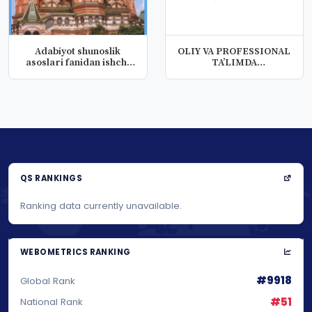
Adabiyot shunoslik
OLIY VA PROFESSIONAL
asoslari fanidan ishchi
TA’LIMDA
fan das...
MUTAXASSISLIK
FANLAR...
QS RANKINGS
Ranking data currently unavailable.
WEBOMETRICS RANKING
#9918
Global Rank
#51
National Rank