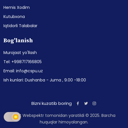
Hemis Xodim
Kutubxona
Iqtidorli Talabalar
Bog'lanish
Murojaat yo'llash
Tel: +998717166805
Email: info@cspu.uz
Ish kunlari: Dushanba - Juma , 9.00 -18:00
Bizni kuzatib boring
Sayt Webspektr tomonidan yaratildi © 2025. Barcha
huquqlar himoyalangan.