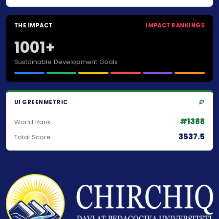
THE IMPACT
IMPACT RANKINGS
1001+
Sustainable Development Goals
UI GREENMETRIC
#1388
World Rank
3537.5
Total Score