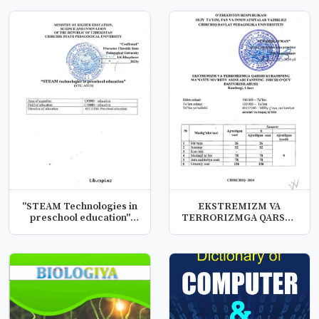
"STEAM Technologies in
EKSTREMIZM VA
preschool education"
TERRORIZMGA QARSHI
(SYLLAB...
KURASHNING MA’NAV...