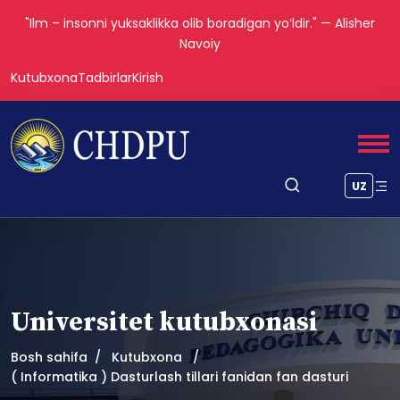
"Ilm – insonni yuksaklikka olib boradigan yoʻldir." — Alisher
Navoiy
Kutubxona
Tadbirlar
Kirish
UZ
Universitet kutubxonasi
Bosh sahifa
Kutubxona
( Informatika ) Dasturlash tillari fanidan fan dasturi