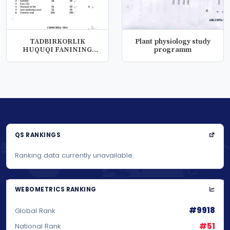
TADBIRKORLIK
Plant physiology study
HUQUQI FANINING
programm
ISHCHI O‘QUV
DASTURI...
QS RANKINGS
Ranking data currently unavailable.
WEBOMETRICS RANKING
#9918
Global Rank
#51
National Rank