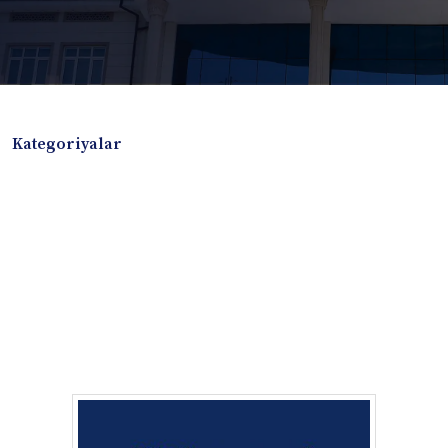
Kategoriyalar
Badiiy adabiyotlar
Boshqa turdagi adabiyotlar
Darslik
Dissertatsiya Avtoreferat
Elektron resurs
Ilmiy to'plam
Jurnal
Kitob albom
Konferensiya materiallari
Laboratoriya ishi
Lug'at
Maqolalar
Metodik qo`llanma
Monografiya
Mustaqil ish
Nazorat savollari-testlar
O'quv qo'llanma
O'quv yoki fan dasturlari
O'quv-uslubiy majmua
O'quv-uslubiy qo'llanma
Prezident asarlari
Risola
Taqdimot