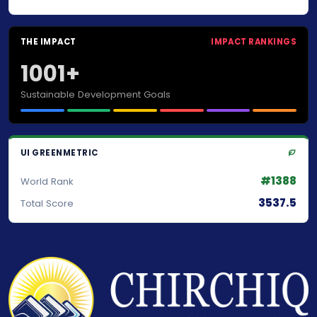
THE IMPACT
IMPACT RANKINGS
1001+
Sustainable Development Goals
UI GREENMETRIC
#1388
World Rank
3537.5
Total Score