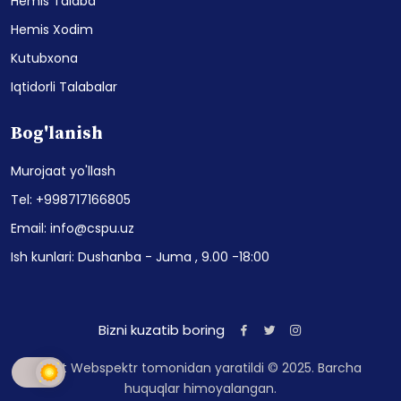
Hemis Talaba
Hemis Xodim
Kutubxona
Iqtidorli Talabalar
Bog'lanish
Murojaat yo'llash
Tel: +998717166805
Email: info@cspu.uz
Ish kunlari: Dushanba - Juma , 9.00 -18:00
Bizni kuzatib boring
Sayt Webspektr tomonidan yaratildi © 2025. Barcha
huquqlar himoyalangan.