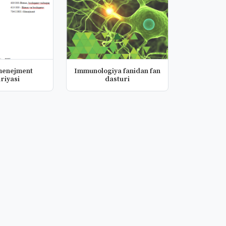
 menejment
Immunologiya fanidan fan
riyasi
dasturi