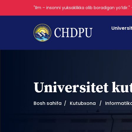
"Ilm – insonni yuksaklikka olib boradigan yoʻldir."
Universi
Universitet k
Bosh sahifa
Kutubxona
Informatika