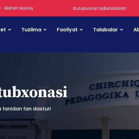
 — Alisher Navoiy
Kutubxona
Tadbirlar
Kirish
tet
Tuzilma
Faoliyat
Talabalar
Ab
utubxonasi
 fanidan fan dasturi