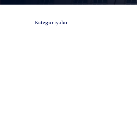
Kategoriyalar
Badiiy adabiyotlar
Boshqa turdagi adabiyotlar
Darslik
Dissertatsiya Avtoreferat
Elektron resurs
Ilmiy to'plam
Jurnal
Kitob albom
Konferensiya materiallari
Laboratoriya ish
Lug'at
Maqolalar
Metodik qo`llanma
Monografiya
Mustaqil ish
Nazorat savollari-testlar
O'quv qo'llanma
O'quv yoki fan dasturlari
O'quv-uslubiy majmua
O'quv-uslubiy qo'llanma
Prezident asarlar
Risola
Taqdimot