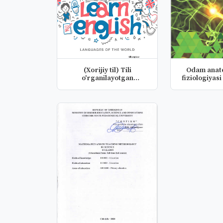
(Xorijiy til) Tili
Odam anato
o'rganilayotgan
fiziologiyasi
ma'mlakat adabi...
dast