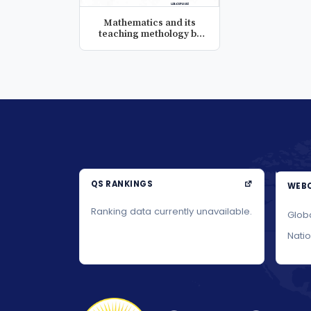
Mathematics and its
teaching methology by
science
QS RANKINGS
WEBO
Ranking data currently unavailable.
Glob
Nati