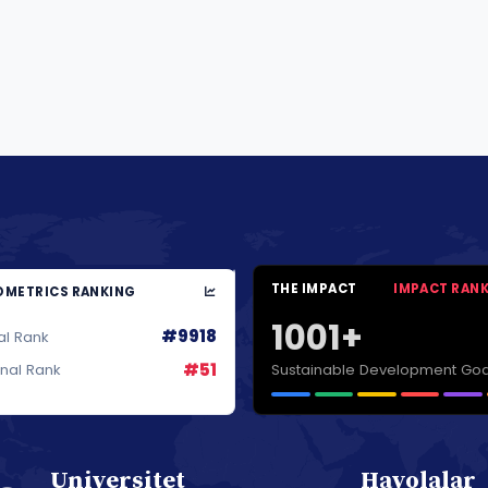
THE IMPACT
IMPACT RAN
METRICS RANKING
1001+
#9918
al Rank
#51
Sustainable Development Goa
onal Rank
Universitet
Havolalar