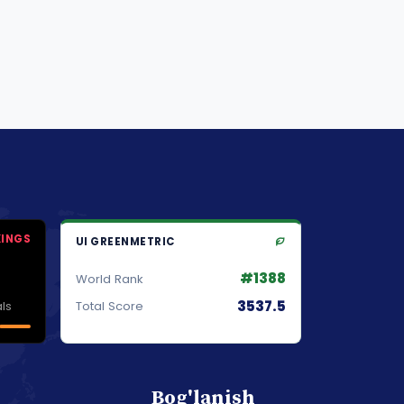
KINGS
UI GREENMETRIC
#1388
World Rank
3537.5
ls
Total Score
Bog'lanish