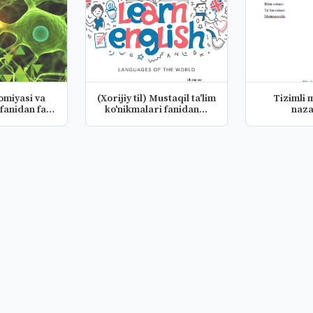
miyasi va
(Xorijiy til) Mustaqil ta'lim
Tizimli
 fanidan fan
ko'nikmalari fanidan...
naza
...