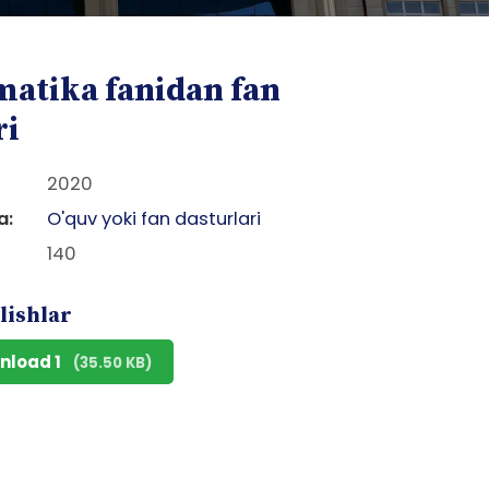
matika fanidan fan
ri
2020
a:
O'quv yoki fan dasturlari
140
lishlar
nload 1
(35.50 KB)