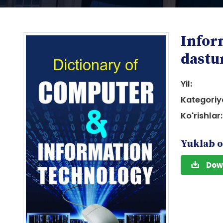
Infor
dastu
Yil:
Kategoriy
i
Ko'rishlar:
Yuklab o
Dow
i