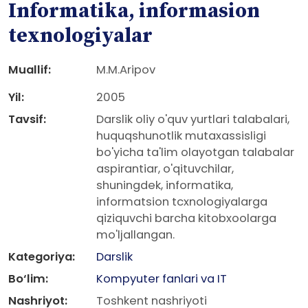
Informatika, informasion
texnologiyalar
Muallif:
M.M.Aripov
Yil:
2005
Tavsif:
Darslik oliy o'quv yurtlari talabalari,
huquqshunotlik mutaxassisligi
bo'yicha ta'lim olayotgan talabalar
aspirantiar, o'qituvchilar,
shuningdek, informatika,
informatsion tcxnologiyalarga
qiziquvchi barcha kitobxoolarga
mo'ljallangan.
Kategoriya:
Darslik
Bo‘lim:
Kompyuter fanlari va IT
Nashriyot:
Toshkent nashriyoti