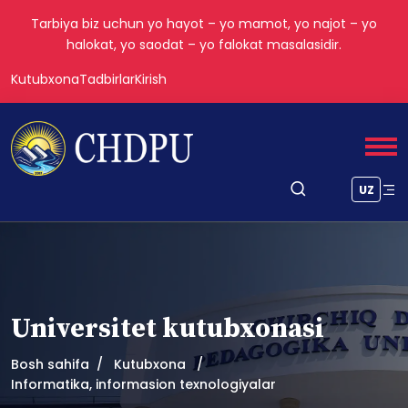
Tarbiya biz uchun yo hayot – yo mamot, yo najot – yo
halokat, yo saodat – yo falokat masalasidir.
Kutubxona
Tadbirlar
Kirish
UZ
Universitet kutubxonasi
Bosh sahifa
Kutubxona
Informatika, informasion texnologiyalar