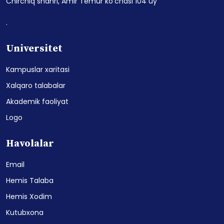
Chirchiq shahri, Amir Temur ko'chasi 104 uy
.
Universitet
Kampuslar xaritasi
Xalqaro talabalar
Akademik faoliyat
Logo
Havolalar
Email
Hemis Talaba
Hemis Xodim
Kutubxona