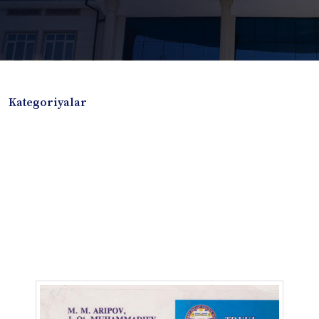
Kategoriyalar
Badiiy adabiyotlar
Boshqa turdagi adabiyotlar
Darslik
Dissertatsiya Avtoreferat
Elektron resurs
Ilmiy to'plam
Jurnal
Kitob albom
Konferensiya materiallari
Laboratoriya ishi
Lug'at
Maqolalar
Metodik qo`llanma
Monografiya
Mustaqil ish
Nazorat savollari-testlar
O'quv qo'llanma
O'quv yoki fan dasturlari
O'quv-uslubiy majmua
O'quv-uslubiy qo'llanma
Prezident asarlari
Risola
Taqdimot