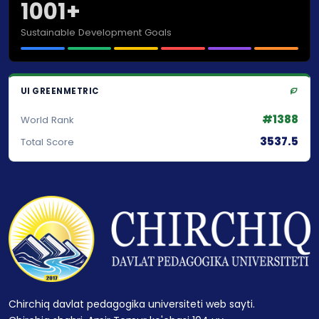
1001+
Sustainable Development Goals
UI GREENMETRIC
#1388
World Rank
3537.5
Total Score
Chirchiq davlat pedagogika universiteti web sayti.