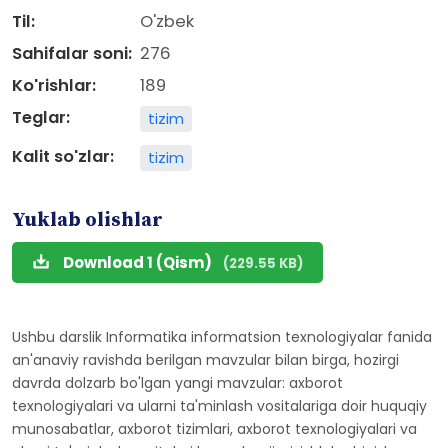
Til:
O'zbek
Sahifalar soni:
276
Ko'rishlar:
189
Teglar:
tizim
Kalit so'zlar:
tizim
Yuklab olishlar
Download 1 (Qism)
(229.55 KB)
Ushbu darslik Informatika informatsion texnologiyalar fanida
an'anaviy ravishda berilgan mavzular bilan birga, hozirgi
davrda dolzarb bo'lgan yangi mavzular: axborot
texnologiyalari va ularni ta'minlash vositalariga doir huquqiy
munosabatlar, axborot tizimlari, axborot texnologiyalari va