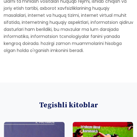
ularni ta'minlash vositalari huquqb rejimi, ishlab chiqish va
joriy etish tartibi, axborot xavfsizliklarining huquqiy
masalalari, internet va huquq tizimi, internet virtual muhit
sifatida, intemetning huquqiy aspektlari, informatsion qidiruv
dasturlari ham berildiki, bu mavzular ma lum darajada
informatika, informatsion tcxnologiyalar fanini yanada
kengroq doirada. hozirgi zamon muammolarini hisobga
olgan holda o'rganish imkonini beradi.
Tegishli kitoblar