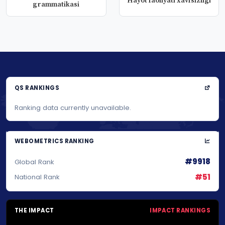
Hayot faoliyati xavfsizligi
grammatikasi
QS RANKINGS
Ranking data currently unavailable.
WEBOMETRICS RANKING
#9918
Global Rank
#51
National Rank
THE IMPACT
IMPACT RANKINGS