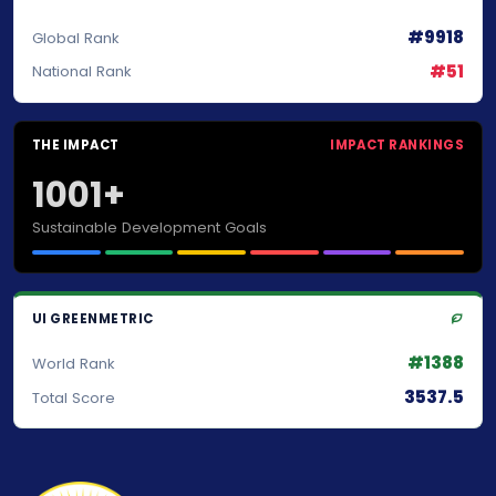
#9918
Global Rank
#51
National Rank
THE IMPACT
IMPACT RANKINGS
1001+
Sustainable Development Goals
UI GREENMETRIC
#1388
World Rank
3537.5
Total Score