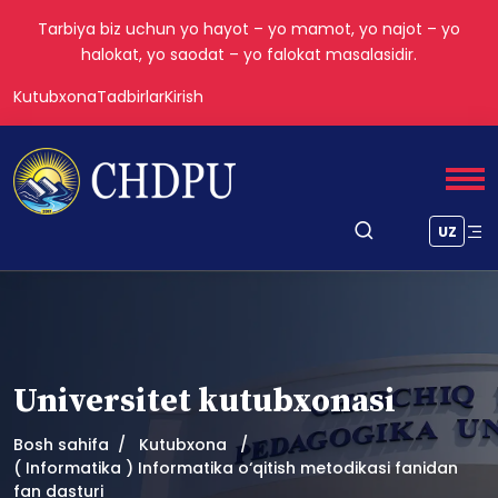
Tarbiya biz uchun yo hayot – yo mamot, yo najot – yo
halokat, yo saodat – yo falokat masalasidir.
Kutubxona
Tadbirlar
Kirish
UZ
Universitet kutubxonasi
Bosh sahifa
Kutubxona
( Informatika ) Informatika o‘qitish metodikasi fanidan
fan dasturi