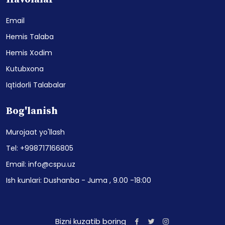
Email
Hemis Talaba
Hemis Xodim
Kutubxona
Iqtidorli Talabalar
Bog'lanish
Murojaat yo'llash
Tel: +998717166805
Email: info@cspu.uz
Ish kunlari: Dushanba - Juma , 9.00 -18:00
Bizni kuzatib boring