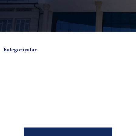
Kategoriyalar
Badiiy adabiyotlar
Boshqa turdagi adabiyotlar
Darslik
Dissertatsiya Avtoreferat
Elektron resurs
Ilmiy to'plam
Jurnal
Kitob albom
Konferensiya materiallari
Laboratoriya ishi
Lug'at
Maqolalar
Metodik qo`llanma
Monografiya
Mustaqil ish
Nazorat savollari-testlar
O'quv qo'llanma
O'quv yoki fan dasturlari
O'quv-uslubiy majmua
O'quv-uslubiy qo'llanma
Prezident asarlari
Risola
Taqdimot