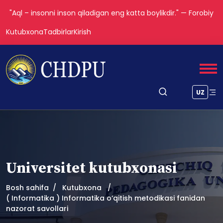
"Aql – insonni inson qiladigan eng katta boylikdir." — Forobiy
Kutubxona
Tadbirlar
Kirish
UZ
Universitet kutubxonasi
Bosh sahifa
Kutubxona
( Informatika ) Informatika o‘qitish metodikasi fanidan
nazorat savollari