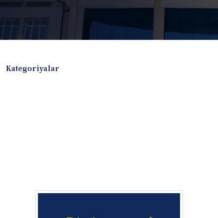
Kategoriyalar
Badiiy adabiyotlar
Boshqa turdagi adabiyotlar
Darslik
Dissertatsiya Avtoreferat
Elektron resurs
Ilmiy to'plam
Jurnal
Kitob albom
Konferensiya materiallari
Laboratoriya ishi
Lug'at
Maqolalar
Metodik qo`llanma
Monografiya
Mustaqil ish
Nazorat savollari-testlar
O'quv qo'llanma
O'quv yoki fan dasturlari
O'quv-uslubiy majmua
O'quv-uslubiy qo'llanma
Prezident asarlari
Risola
Taqdimot