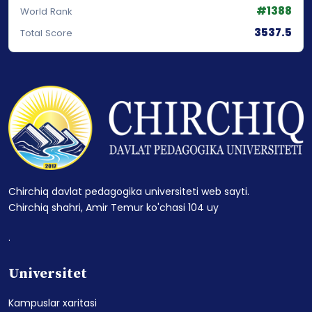
#1388
World Rank
3537.5
Total Score
Chirchiq davlat pedagogika universiteti web sayti.
Chirchiq shahri, Amir Temur ko'chasi 104 uy
.
Universitet
Kampuslar xaritasi