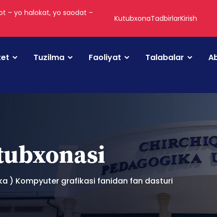
t – yo halokat, yo saodat –
Kutubxona
Tadbirlar
Kirish
tet
Tuzilma
Faoliyat
Talabalar
Ab
utubxonasi
ka ) Kompyuter grafikasi fanidan fan dasturi