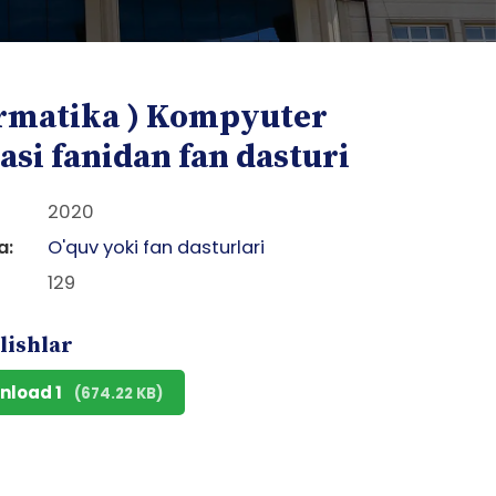
ormatika ) Kompyuter
asi fanidan fan dasturi
2020
a:
O'quv yoki fan dasturlari
129
lishlar
nload 1
(674.22 KB)