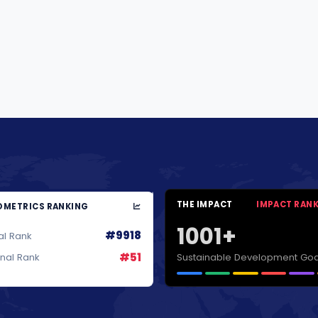
THE IMPACT
IMPACT RAN
METRICS RANKING
1001+
#9918
al Rank
#51
Sustainable Development Goa
onal Rank