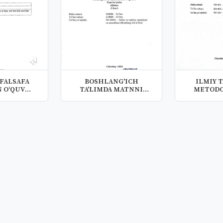
 FALSAFA
BOSHLANG'ICH
ILMIY 
 O‘QUV
TA'LIMDA MATNNI
METODO
SILLABUS)
ORAGANISH