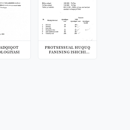
TADQIQOT
PROTSESSUAL HUQUQ
LOGIYASI
FANINING ISHCHI
O'QUV DASTURI (S...