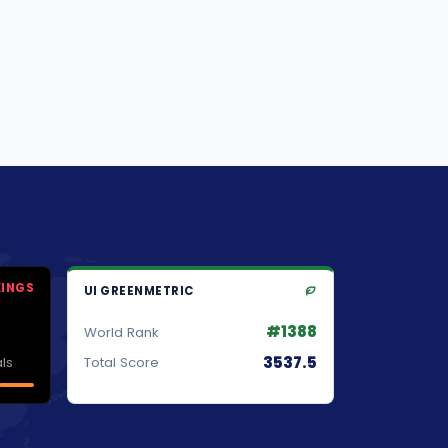
KINGS
UI GREENMETRIC
#1388
World Rank
3537.5
ls
Total Score