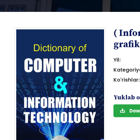
( Inf
grafik
Yil:
Kategoriy
i
Ko'rishlar:
Yuklab o
Dow
i