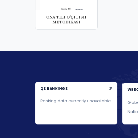
ONA TILI O'QITISH
METODIKASI
QS RANKINGS
WEBO
Ranking data currently unavailable.
Glob
Nati