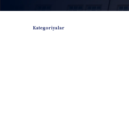
Kategoriyalar
Badiiy adabiyotlar
Boshqa turdagi adabiyotlar
Darslik
Dissertatsiya Avtoreferat
Elektron resurs
Ilmiy to'plam
Jurnal
Kitob albom
Konferensiya materiallari
Laboratoriya ish
Lug'at
Maqolalar
Metodik qo`llanma
Monografiya
Mustaqil ish
Nazorat savollari-testlar
O'quv qo'llanma
O'quv yoki fan dasturlari
O'quv-uslubiy majmua
O'quv-uslubiy qo'llanma
Prezident asarlar
Risola
Taqdimot