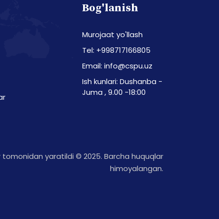
Bog'lanish
Murojaat yo'llash
Tel: +998717166805
Email: info@cspu.uz
Ish kunlari: Dushanba -
Juma , 9.00 -18:00
ar
tomonidan yaratildi © 2025. Barcha huquqlar
himoyalangan.