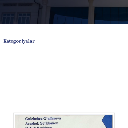
Kategoriyalar
Badiiy adabiyotlar
Boshqa turdagi adabiyotlar
Darslik
Dissertatsiya Avtoreferat
Elektron resurs
Ilmiy to'plam
Jurnal
Kitob albom
Konferensiya materiallari
Laboratoriya ishi
Lug'at
Maqolalar
Metodik qo`llanma
Monografiya
Mustaqil ish
Nazorat savollari-testlar
O'quv qo'llanma
O'quv yoki fan dasturlari
O'quv-uslubiy majmua
O'quv-uslubiy qo'llanma
Prezident asarlari
Risola
Taqdimot