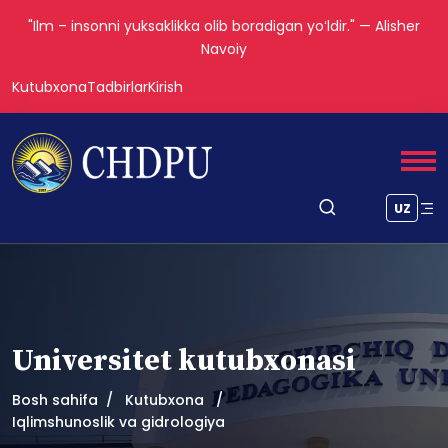
"Ilm – insonni yuksaklikka olib boradigan yoʻldir." — Alisher
Navoiy
Kutubxona
Tadbirlar
Kirish
UZ
Universitet kutubxonasi
Bosh sahifa
Kutubxona
Iqlimshunoslik va gidrologiya