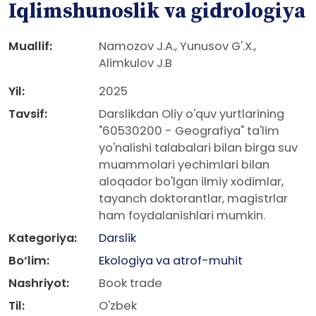
Iqlimshunoslik va gidrologiya
Muallif:
Namozov J.A., Yunusov G'.X.,
Alimkulov J.B
Yil:
2025
Tavsif:
Darslikdan Oliy o'quv yurtlarining
"60530200 - Geografiya" ta'lim
yo'nalishi talabalari bilan birga suv
muammolari yechimlari bilan
aloqador bo'lgan ilmiy xodimlar,
tayanch doktorantlar, magistrlar
ham foydalanishlari mumkin.
Kategoriya:
Darslik
Bo‘lim:
Ekologiya va atrof-muhit
Nashriyot:
Book trade
Til:
O'zbek