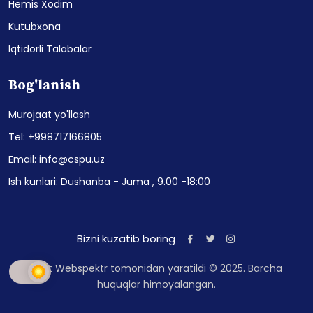
Hemis Xodim
Kutubxona
Iqtidorli Talabalar
Bog'lanish
Murojaat yo'llash
Tel: +998717166805
Email: info@cspu.uz
Ish kunlari: Dushanba - Juma , 9.00 -18:00
Bizni kuzatib boring
Sayt Webspektr tomonidan yaratildi © 2025. Barcha
huquqlar himoyalangan.