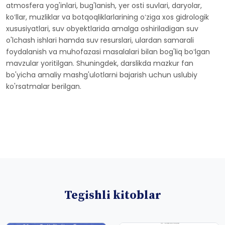
atmosfera yog'inlari, bug'lanish, yer osti suvlari, daryolar,
koʻllar, muzliklar va botqoqliklarlarining oʻziga xos gidrologik
xususiyatlari, suv obyektlarida amalga oshiriladigan suv
o'lchash ishlari hamda suv resurslari, ulardan samarali
foydalanish va muhofazasi masalalari bilan bog'liq boʻlgan
mavzular yoritilgan. Shuningdek, darslikda mazkur fan
bo'yicha amaliy mashg'ulotlarni bajarish uchun uslubiy
ko'rsatmalar berilgan.
Tegishli kitoblar