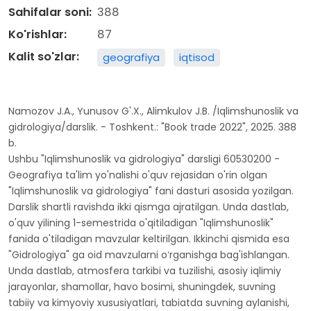
Sahifalar soni:
388
Ko'rishlar:
87
Kalit so'zlar:
geografiya
iqtisod
Namozov J.A., Yunusov G'.X., Alimkulov J.B. /Iqlimshunoslik va
gidrologiya/darslik. - Toshkent.: "Book trade 2022", 2025. 388
b.
Ushbu "Iqlimshunoslik va gidrologiya" darsligi 60530200 -
Geografiya ta'lim yo'nalishi o'quv rejasidan o'rin olgan
"Iqlimshunoslik va gidrologiya" fani dasturi asosida yozilgan.
Darslik shartli ravishda ikki qismga ajratilgan. Unda dastlab,
o'quv yilining 1-semestrida o'qitiladigan "Iqlimshunoslik"
fanida o'tiladigan mavzular keltirilgan. Ikkinchi qismida esa
"Gidrologiya" ga oid mavzularni oʻrganishga bag'ishlangan.
Unda dastlab, atmosfera tarkibi va tuzilishi, asosiy iqlimiy
jarayonlar, shamollar, havo bosimi, shuningdek, suvning
tabiiy va kimyoviy xususiyatlari, tabiatda suvning aylanishi,