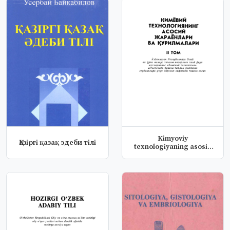
Kimyoviy
Қазiргi қазақ эдеби тiлi
texnologiyaning asosiy
jarayonlari va qur...