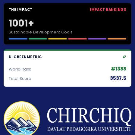
THE IMPACT
IMPACT RANKINGS
1001+
Sustainable Development Goals
UI GREENMETRIC
#1388
World Rank
3537.5
Total Score