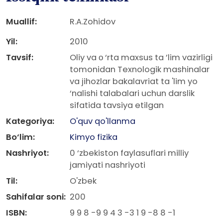
Muallif:
R.A.Zohidov
Yil:
2010
Tavsif:
Oliy va о ‘rta maxsus ta ’lim vazirligi
tomonidan Texnologik mashinalar
va jihozlar bakalavriat ta 'lim yo
‘nalishi talabalari uchun darslik
sifatida tavsiya etilgan
Kategoriya:
O'quv qo'llanma
Bo‘lim:
Kimyo fizika
Nashriyot:
0 ‘zbekiston faylasuflari milliy
jamiyati nashriyoti
Til:
O'zbek
Sahifalar soni:
200
ISBN:
9 9 8 -9 9 4 3 -3 1 9 -8 8 -1