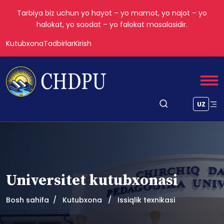
Tarbiya biz uchun yo hayot – yo mamot, yo najot – yo
halokat, yo saodat – yo falokat masalasidir.
Kutubxona
Tadbirlar
Kirish
UZ
Universitet kutubxonasi
Bosh sahifa
Kutubxona
Issiqlik texnikasi