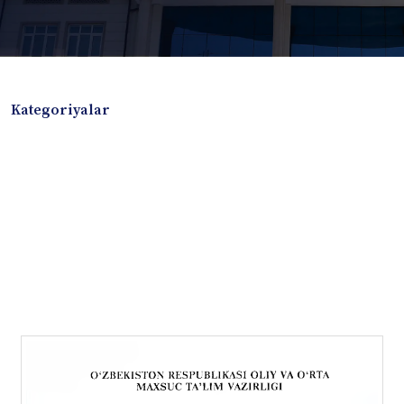
Kategoriyalar
Badiiy adabiyotlar
Boshqa turdagi adabiyotlar
Darslik
Dissertatsiya Avtoreferat
Elektron resurs
Ilmiy to'plam
Jurnal
Kitob albom
Konferensiya materiallari
Laboratoriya ishi
Lug'at
Maqolalar
Metodik qo`llanma
Monografiya
Mustaqil ish
Nazorat savollari-testlar
O'quv qo'llanma
O'quv yoki fan dasturlari
O'quv-uslubiy majmua
O'quv-uslubiy qo'llanma
Prezident asarlari
Risola
Taqdimot