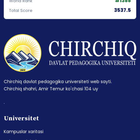
#1388
World Rank
3537.5
Total Score
Chirchiq davlat pedagogika universiteti web sayti.
Chirchiq shahri, Amir Temur ko'chasi 104 uy
.
Universitet
Kampuslar xaritasi