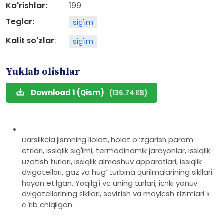
Ko'rishlar:
199
Teglar:
sig'im
Kalit so'zlar:
sig'im
Yuklab olishlar
Download 1 (Qism)
(136.74 KB)
Darslikcla jismning liolati, holat o ‘zgarish param
etrlari, issiqlik sig'imi, termodinamik jarayonlar, issiqlik
uzatish turlari, issiqlik almashuv apparatlari, issiqlik
dvigatellari, gaz va hug‘ turbina qurilmalarining sikllari
hayon etilgan. Yoqilg'i va uning turlari, ichki yonuv
dvigatellarining sikllari, sovitish va moylash tizimlari к
о ‘rib chiqilgan.