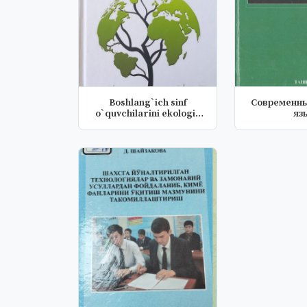
Boshlang`ich sinf
Современны
o`quvchilarini ekologik
яз
tarbiyal...