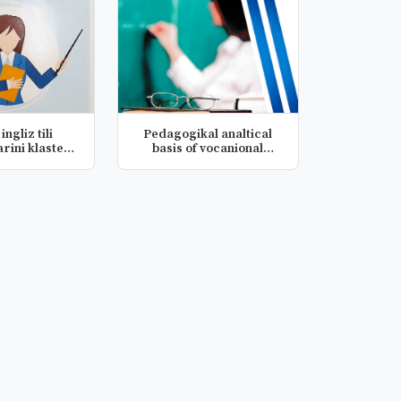
ingliz tili
Pedagogikal analtical
arini klaster
basis of vocanional
li...
orientat...