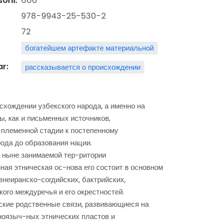
soni:
666
978-9943-25-530-2
72
богатейшем артефакте материальной
ar:
рассказывается о происхождении
хождении узбекского народа, а именно на
, как и письменных источников,
о-племенной стадии к постепенному
ода до образования нации.
на ныне занимаемой тер-ритории
ная этническая ос-нова его состоит в основном
внеиранско-согдийских, бактрийских,
ого междуречья и его окрестностей.
ские родственные связи, развивающиеся на
ноязыч-ных этнических пластов и