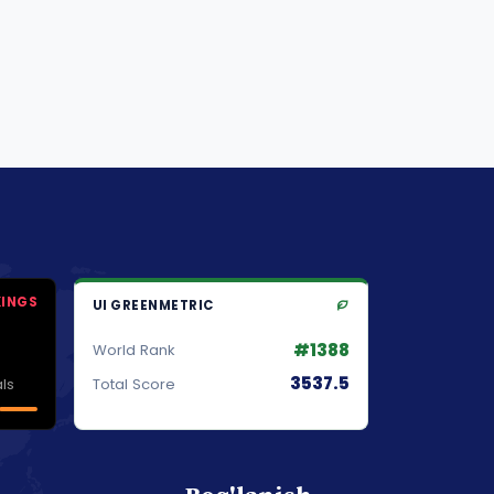
KINGS
UI GREENMETRIC
#1388
World Rank
3537.5
ls
Total Score