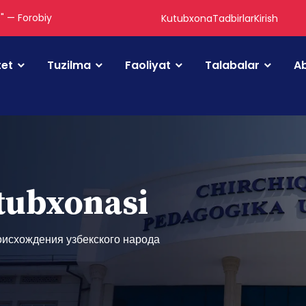
." — Forobiy
Kutubxona
Tadbirlar
Kirish
tet
Tuzilma
Faoliyat
Talabalar
Ab
utubxonasi
оисхождения узбекского народа