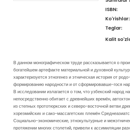
Sahifalar 
ISBN:
Ko'rishlar:
Teglar:
Kalit so'zl
В данном монографическом труде рассказывается о проис
богатейшем артефакте материальной и духовной культуры
характеризуется этногенез и этническая история от род
формированию народности и от сформировавше-гося нар
В исследовании излагается о том, что узбекский народ 
непосредственно обитает с древнейших времён, автохтон
из степных прототюркских и северо-восточной ветви дре
хорезмийских и сако-массагетских племён Среднеазиатск
Социально-экономические, этнокультурные и межэтниче
протяжении многих столетий, привели к ассимиляции раз