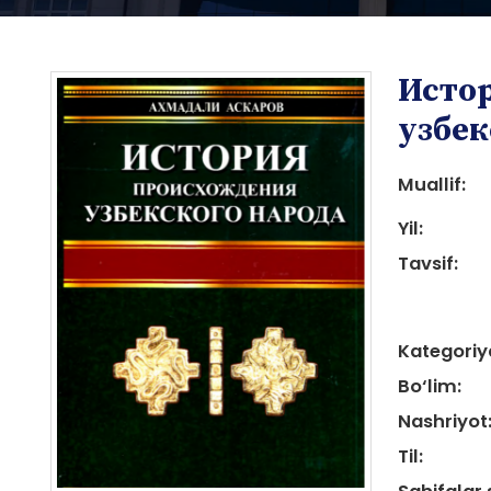
Исто
узбек
Muallif:
Yil:
i
Tavsif:
Kategoriy
Bo‘lim:
i
Nashriyot
Til: