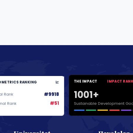
THE IMPACT
IMPACT RAN
METRICS RANKING
1001+
#9918
al Rank
#51
Sustainable Development Goa
onal Rank