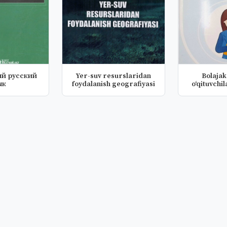
й русский
Yer-suv resurslaridan
Bolajak 
ык
foydalanish geografiyasi
o‘qituvchil
ta’