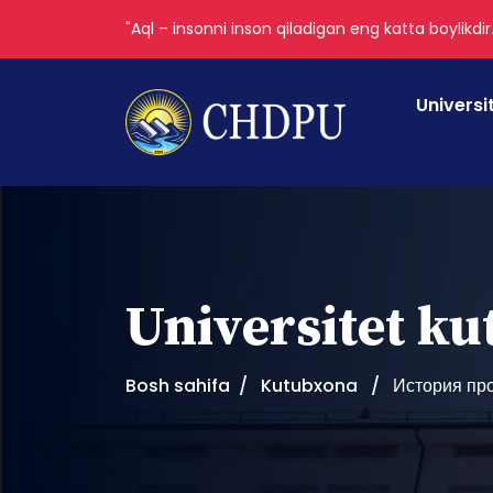
"Aql – insonni inson qiladigan eng katta boylikdir
Universi
Universitet k
Bosh sahifa
Kutubxona
История пр