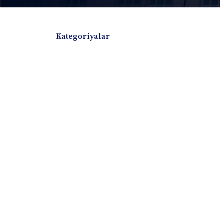
Kategoriyalar
Badiiy adabiyotlar
Boshqa turdagi adabiyotlar
Darslik
Dissertatsiya Avtoreferat
Elektron resurs
Ilmiy to'plam
Jurnal
Kitob albom
Konferensiya materiallari
Laboratoriya ish
Lug'at
Maqolalar
Metodik qo`llanma
Monografiya
Mustaqil ish
Nazorat savollari-testlar
O'quv qo'llanma
O'quv yoki fan dasturlari
O'quv-uslubiy majmua
O'quv-uslubiy qo'llanma
Prezident asarlar
Risola
Taqdimot