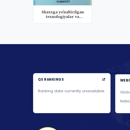
Shaxsga yoʼnaltirilgan
texnologiyalar va
zamonaviy...
QS RANKINGS
WEBO
Ranking data currently unavailable.
Glob
Nati