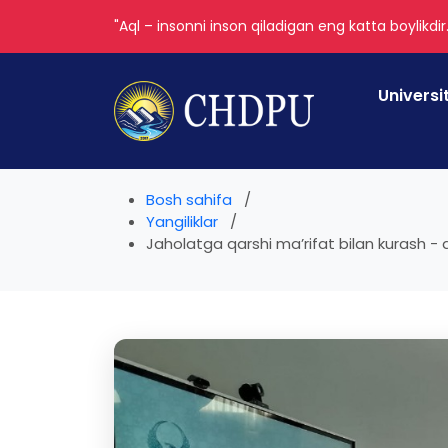
"Aql – insonni inson qiladigan eng katta boylikdir
Universi
Bosh sahifa
Yangiliklar
Jaholatga qarshi maʼrifat bilan kurash - da