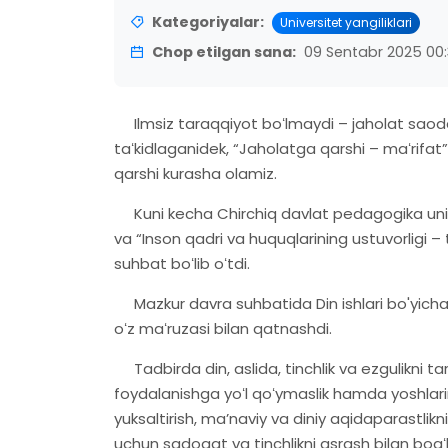
Kategoriyalar:
Universitet yangiliklari
Chop etilgan sana:
09 Sentabr 2025 00:
Ilmsiz taraqqiyot boʻlmaydi – jaholat sao
taʻkidlaganidek, “Jaholatga qarshi – maʻrifat”ni
qarshi kurasha olamiz.
Kuni kecha Chirchiq davlat pedagogika unive
va “Inson qadri va huquqlarining ustuvorligi 
suhbat boʻlib oʻtdi.
Mazkur davra suhbatida Din ishlari bo'yicha
oʻz maʻruzasi bilan qatnashdi.
Tadbirda din, aslida, tinchlik va ezgulikni ta
foydalanishga yoʻl qoʻymaslik hamda yoshlarimi
yuksaltirish, maʼnaviy va diniy aqidaparastliknin
uchun sadoqat va tinchlikni asrash bilan bogʻli