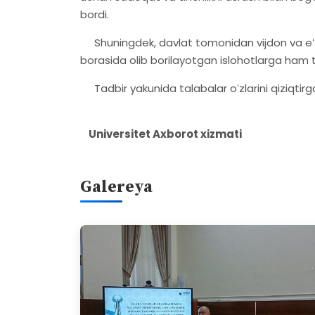
bordi.
Shuningdek, davlat tomonidan vijdon va eʻtiqo
borasida olib borilayotgan islohotlarga ham toʻ
Tadbir yakunida talabalar oʻzlarini qiziqtirga
Universitet Axborot xizmati
Galereya