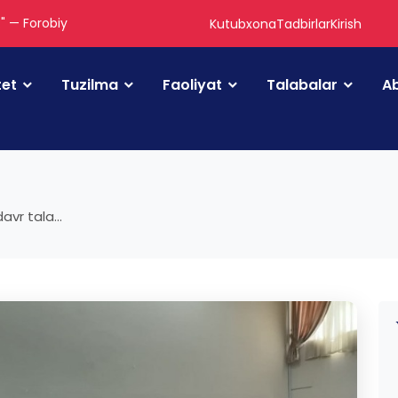
." — Forobiy
Kutubxona
Tadbirlar
Kirish
tet
Tuzilma
Faoliyat
Talabalar
Ab
vr tala...