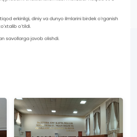
d erkinligi, diniy va dunyo ilmlarini birdek oʻrganish
xtalib oʻtildi.
n savollarga javob olishdi.