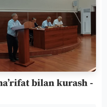
aʼrifat bilan kurash -