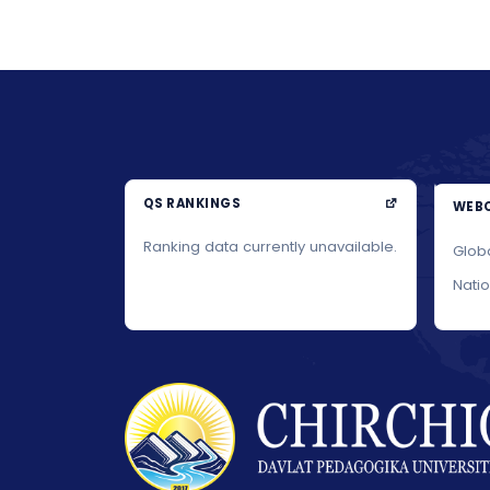
QS RANKINGS
WEBO
Ranking data currently unavailable.
Glob
Nati