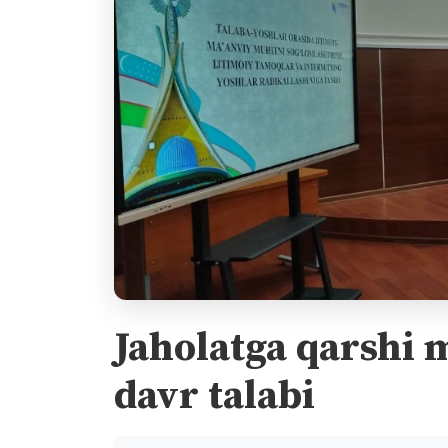
Jaholatga qarshi m
davr talabi