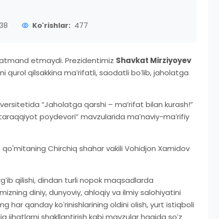
38
Ko'rishlar:
477
datmand etmaydi. Prezidentimiz
Shavkat Mirziyoyev
 qurol qilsakkina maʻrifatli, saodatli boʻlib, jaholatga
rsitetida “Jaholatga qarshi – maʼrifat bilan kurash!”
– taraqqiyot poydevori” mavzularida maʻnaviy-maʻrifiy
 qo'mitaning Chirchiq shahar vakili Vohidjon Xamidov
rgʻib qilishi, dindan turli nopok maqsadlarda
zning diniy, dunyoviy, ahloqiy va ilmiy salohiyatini
g har qanday koʻrinishlarining oldini olish, yurt istiqboli
q jihatlarni shakllantirish kabi mavzular haqida soʻz