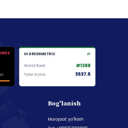
KINGS
UI GREENMETRIC
#1388
World Rank
3537.5
ls
Total Score
Bog'lanish
Murojaat yo'llash