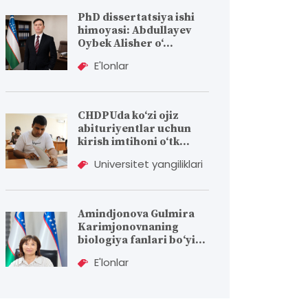
PhD dissertatsiya ishi
himoyasi: Abdullayev
Oybek Alisher o‘...
E'lonlar
CHDPUda ko‘zi ojiz
abituriyentlar uchun
kirish imtihoni o‘tk...
Universitet yangiliklari
Amindjonova Gulmira
Karimjonovnaning
biologiya fanlari bо‘yi...
E'lonlar