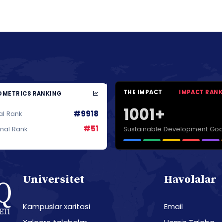
THE IMPACT
IMPACT RAN
METRICS RANKING
1001+
#9918
al Rank
#51
Sustainable Development Goa
onal Rank
Universitet
Havolalar
Kampuslar xaritasi
Email