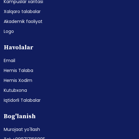
Kampuslar xaritasi
Xalqaro talabalar
Akademik faoliyat
Logo
Havolalar
Email
Hemis Talaba
Hemis Xodim
Kutubxona
Iqtidorli Talabalar
Bog'lanish
Murojaat yo'llash