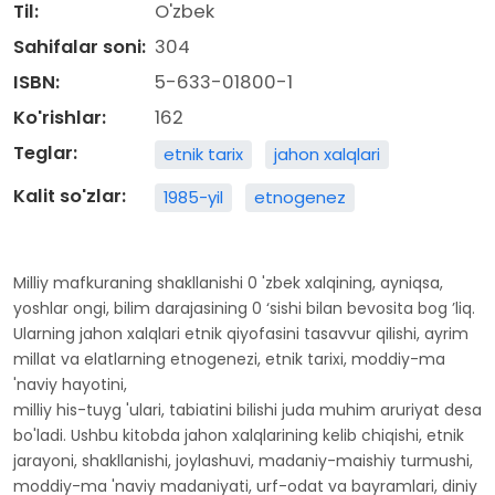
Til:
O'zbek
Sahifalar soni:
304
ISBN:
5-633-01800-1
Ko'rishlar:
162
Teglar:
etnik tarix
jahon xalqlari
Kalit so'zlar:
1985-yil
etnogenez
Milliy mafkuraning shakllanishi 0 'zbek xalqining, ayniqsa,
yoshlar ongi, bilim darajasining 0 ‘sishi bilan bevosita bog ’liq.
Ularning jahon xalqlari etnik qiyofasini tasavvur qilishi, ayrim
millat va elatlarning etnogenezi, etnik tarixi, moddiy-ma
'naviy hayotini,
milliy his-tuyg 'ulari, tabiatini bilishi juda muhim aruriyat desa
bo'ladi. Ushbu kitobda jahon xalqlarining kelib chiqishi, etnik
jarayoni, shakllanishi, joylashuvi, madaniy-maishiy turmushi,
moddiy-ma 'naviy madaniyati, urf-odat va bayramlari, diniy