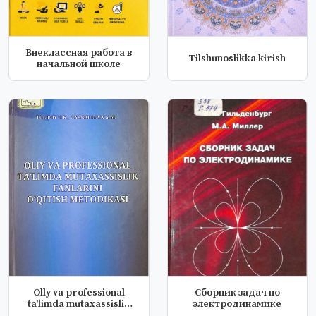
Внеклассная работа в
Tilshunoslikka kirish
начальной школе
Olly va professional
Сборник задач по
ta'limda mutaxassislik
электродинамике
fanlar...