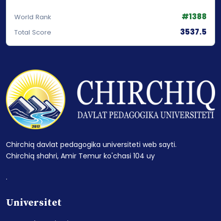
#1388
World Rank
3537.5
Total Score
Chirchiq davlat pedagogika universiteti web sayti.
Chirchiq shahri, Amir Temur ko'chasi 104 uy
.
Universitet