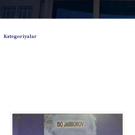
Kategoriyalar
Badiiy adabiyotlar
Boshqa turdagi adabiyotlar
Darslik
Dissertatsiya Avtoreferat
Elektron resurs
Ilmiy to'plam
Jurnal
Kitob albom
Konferensiya materiallari
Laboratoriya ishi
Lug'at
Maqolalar
Metodik qo`llanma
Monografiya
Mustaqil ish
Nazorat savollari-testlar
O'quv qo'llanma
O'quv yoki fan dasturlari
O'quv-uslubiy majmua
O'quv-uslubiy qo'llanma
Prezident asarlari
Risola
Taqdimot