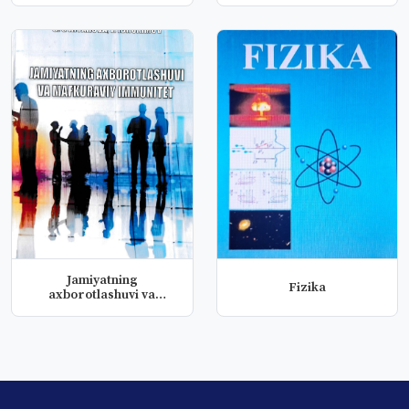
Jamiyatning
Fizika
axborotlashuvi va
mafkuraviy immunitet...