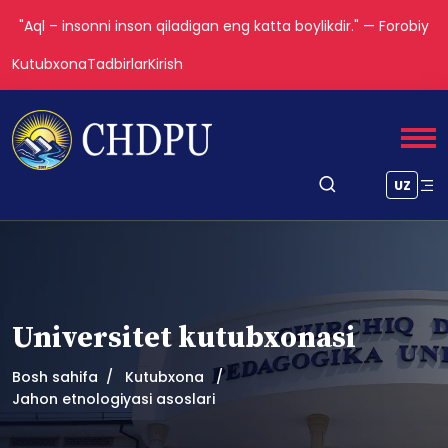
"Aql – insonni inson qiladigan eng katta boylikdir." — Forobiy
Kutubxona
Tadbirlar
Kirish
UZ
Universitet kutubxonasi
Bosh sahifa
Kutubxona
Jahon etnologiyasi asoslari