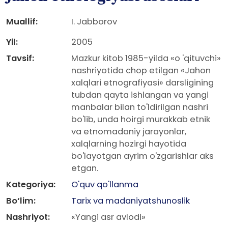
Muallif:
I. Jabborov
Yil:
2005
Tavsif:
Mazkur kitob 1985-yilda «o 'qituvchi»
nashriyotida chop etilgan «Jahon
xalqlari etnografiyasi» darsligining
tubdan qayta ishlangan va yangi
manbalar bilan to'ldirilgan nashri
bo'lib, unda hoirgi murakkab etnik
va etnomadaniy jarayonlar,
xalqlarning hozirgi hayotida
bo'layotgan ayrim o'zgarishlar aks
etgan.
Kategoriya:
O'quv qo'llanma
Bo‘lim:
Tarix va madaniyatshunoslik
Nashriyot:
«Yangi asr avlodi»