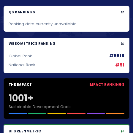
QS RANKINGS
Ranking data currently unavailable.
WEBOMETRICS RANKING
#9918
Global Rank
#51
National Rank
THE IMPACT
IMPACT RANKINGS
1001+
Sustainable Development Goals
UI GREENMETRIC