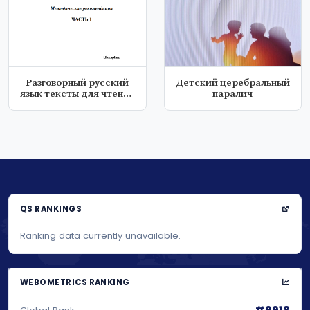
Разговорный русский
Детский церебральный
язык тексты для чтения
паралич
и обсуж...
QS RANKINGS
Ranking data currently unavailable.
WEBOMETRICS RANKING