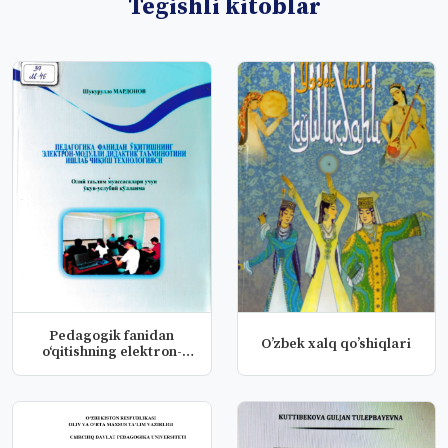
Tegishli kitoblar
Pedagogik fanidan
Oʼzbek xalq qoʼshiqlari
o‘qitishning elektron-
modulli di...