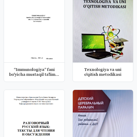
“Immunologiya” fani
Texnologiya va uni
bo'yicha mustaqil ta'limni
o'qitish metodikasi
tas...