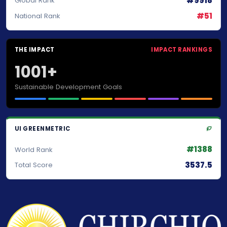
#9918
Global Rank
#51
National Rank
THE IMPACT
IMPACT RANKINGS
1001+
Sustainable Development Goals
UI GREENMETRIC
#1388
World Rank
3537.5
Total Score