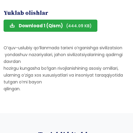
Yuklab olishlar
Download 1 (Qism)
(444.09 KB)
O’quv-uslubiy qo’llanmada tarixni o’rganishga sivilizatsion
yondashuv nazariyalari, jahon sivilizatsiyalarining qadimgi
davrdan
hozirgu kungasha bo’lgan rivojlanishining asosiy omillari,
ularning o’ziga xos xususiyatlari va insoniyat taraqqiyotida
tutgan o’rni bayon
qilingan.