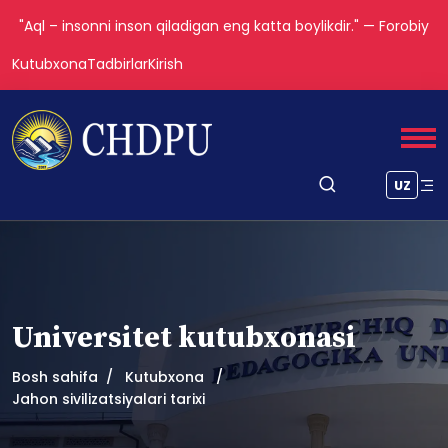
"Aql – insonni inson qiladigan eng katta boylikdir." — Forobiy
Kutubxona
Tadbirlar
Kirish
UZ
Universitet kutubxonasi
Bosh sahifa
Kutubxona
Jahon sivilizatsiyalari tarixi