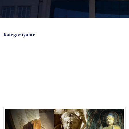
Kategoriyalar
Badiiy adabiyotlar
Boshqa turdagi adabiyotlar
Darslik
Dissertatsiya Avtoreferat
Elektron resurs
Ilmiy to'plam
Jurnal
Kitob albom
Konferensiya materiallari
Laboratoriya ishi
Lug'at
Maqolalar
Metodik qo`llanma
Monografiya
Mustaqil ish
Nazorat savollari-testlar
O'quv qo'llanma
O'quv yoki fan dasturlari
O'quv-uslubiy majmua
O'quv-uslubiy qo'llanma
Prezident asarlari
Risola
Taqdimot