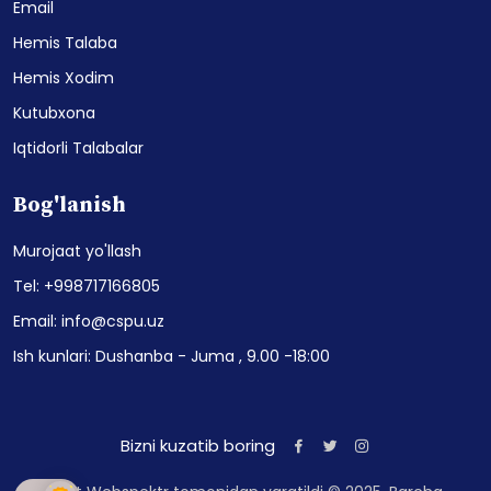
Email
Hemis Talaba
Hemis Xodim
Kutubxona
Iqtidorli Talabalar
Bog'lanish
Murojaat yo'llash
Tel: +998717166805
Email: info@cspu.uz
Ish kunlari: Dushanba - Juma , 9.00 -18:00
Bizni kuzatib boring