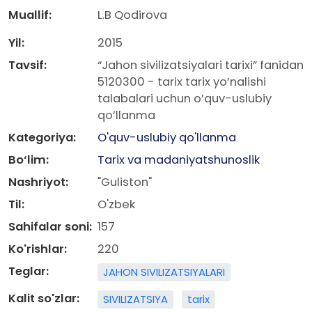
Muallif:
L.B Qodirova
Yil:
2015
Tavsif:
“Jahon sivilizatsiyalari tarixi” fanidan
5120300 - tarix tarix yo’nalishi
talabalari uchun o’quv-uslubiy
qo’llanma
Kategoriya:
O'quv-uslubiy qo'llanma
Bo‘lim:
Tarix va madaniyatshunoslik
Nashriyot:
"Guliston"
Til:
O'zbek
Sahifalar soni:
157
Ko'rishlar:
220
Teglar:
JAHON SIVILIZATSIYALARI
Kalit so'zlar:
SIVILIZATSIYA
tarix