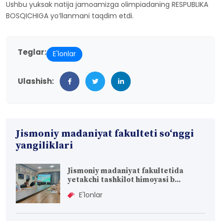
Ushbu yuksak natija jamoamizga olimpiadaning RESPUBLIKA
BOSQICHIGA yo‘llanmani taqdim etdi.
Teglar:
E'lonlar
Ulashish:
Jismoniy madaniyat fakulteti so‘nggi
yangiliklari
Jismoniy madaniyat fakultetida
yetakchi tashkilot himoyasi b...
E'lonlar