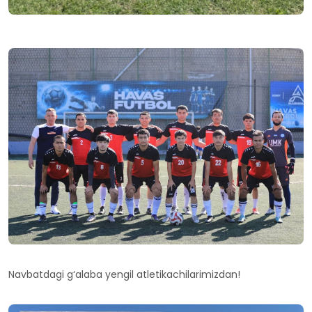
Navbatdagi g‘alaba yengil atletikachilarimizdan!