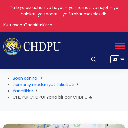
"Ilm – insonni yuksaklikka olib boradigan yoʻldir." — Alisher
Navoiy
Kutubxona
Tadbirlar
Kirish
UZ
Bosh sahifa
Jismoniy madaniyat fakulteti
Yangiliklar
CHDPU! CHDPU! Yana bir bor CHDPU 🔥