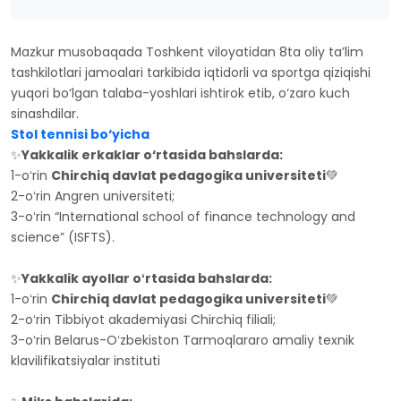
Mazkur musobaqada Toshkent viloyatidan 8ta oliy ta’lim
tashkilotlari jamoalari tarkibida iqtidorli va sportga qiziqishi
yuqori bo‘lgan talaba-yoshlari ishtirok etib, o‘zaro kuch
sinashdilar.
Stol tennisi bo‘yicha
✨
Yakkalik erkaklar o‘rtasida bahslarda:
1-oʻrin
Chirchiq davlat pedagogika universiteti
💚
2-oʻrin Angren universiteti;
3-oʻrin “International school of finance technology and
science” (ISFTS).
✨
Yakkalik ayollar oʻrtasida bahslarda:
1-oʻrin
Chirchiq davlat pedagogika universiteti
💚
2-oʻrin Tibbiyot akademiyasi Chirchiq filiali;
3-oʻrin Belarus-Oʻzbekiston Tarmoqlararo amaliy texnik
klavilifikatsiyalar instituti