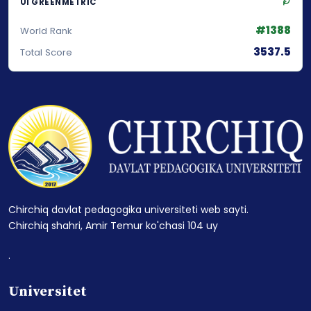
UI GREENMETRIC
#1388
World Rank
3537.5
Total Score
Chirchiq davlat pedagogika universiteti web sayti.
Chirchiq shahri, Amir Temur ko'chasi 104 uy
.
Universitet