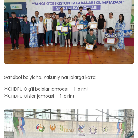
Gandbol bo'yicha, Yakuniy natijalarga ko‘ra:
🥇CHDPU O‘g‘il bolalar jamoasi — 1-o‘rin!
🥇CHDPU Qizlar jamoasi — 1-o‘rin!