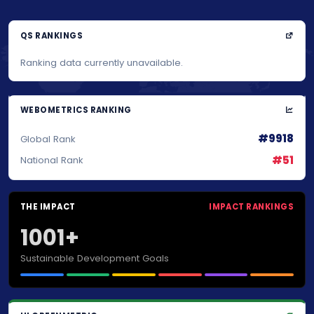
QS RANKINGS
Ranking data currently unavailable.
WEBOMETRICS RANKING
#9918
Global Rank
#51
National Rank
THE IMPACT
IMPACT RANKINGS
1001+
Sustainable Development Goals