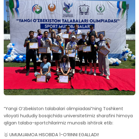
“Yangi O‘zbekiston talabalari olimpiadasi”ning Toshkent
viloyati hududiy bosqichida universitetimiz sharafini himoya
qilgan talaba-sportchilarimiz munosib ishtirok etib:
🥇 UMUMJAMOA HISOBIDA 1-O‘RINNI EGALLADI!