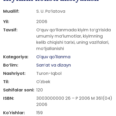
Muallif:
S. U. Po‘latova
Yil:
2006
Tavsif:
O‘quv qo‘llanmada kiyim to‘g‘risida
umumiy ma’lumotlar, kiyimning
kelib chiqishi tarixi, uning vazifalari,
mo‘ljallanishi
Kategoriya:
O'quv qo'llanma
Bo‘lim:
San’at va dizayn
Nashriyot:
Turon-Iqbol
Til:
O'zbek
Sahifalar soni:
120
ISBN:
3003000000 26 – P 2006 M 361(04)
2006
Ko'rishlar:
159