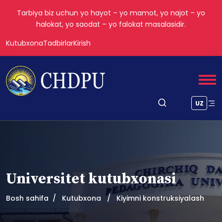
Tarbiya biz uchun yo hayot – yo mamot, yo najot – yo
halokat, yo saodat – yo falokat masalasidir.
Kutubxona
Tadbirlar
Kirish
UZ
Universitet kutubxonasi
Bosh sahifa
Kutubxona
Kiyimni konstruksiyalash