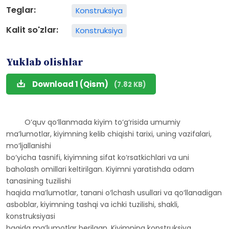
Teglar:
Konstruksiya
Kalit so'zlar:
Konstruksiya
Yuklab olishlar
Download 1 (Qism)
(7.82 KB)
O‘quv qo‘llanmada kiyim to‘g‘risida umumiy
ma’lumotlar, kiyimning kelib chiqishi tarixi, uning vazifalari,
mo‘ljallanishi
bo‘yicha tasnifi, kiyimning sifat ko‘rsatkichlari va uni
baholash omillari keltirilgan. Kiyimni yaratishda odam
tanasining tuzilishi
haqida ma’lumotlar, tanani o‘lchash usullari va qo‘llanadigan
asboblar, kiyimning tashqi va ichki tuzilishi, shakli,
konstruksiyasi
haqida ma’lumotlar berilgan. Kiyimning konstruksiya