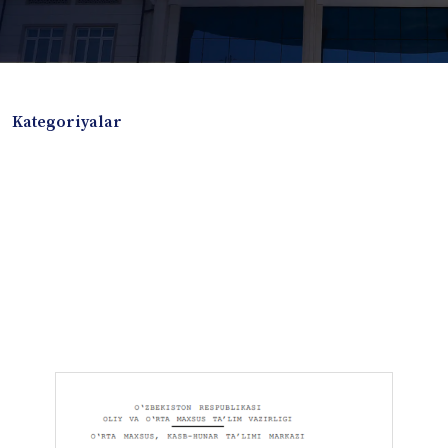
Kategoriyalar
Badiiy adabiyotlar
Boshqa turdagi adabiyotlar
Darslik
Dissertatsiya Avtoreferat
Elektron resurs
Ilmiy to'plam
Jurnal
Kitob albom
Konferensiya materiallari
Laboratoriya ishi
Lug'at
Maqolalar
Metodik qo`llanma
Monografiya
Mustaqil ish
Nazorat savollari-testlar
O'quv qo'llanma
O'quv yoki fan dasturlari
O'quv-uslubiy majmua
O'quv-uslubiy qo'llanma
Prezident asarlari
Risola
Taqdimot