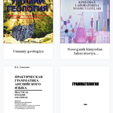
Noorganik kimyodan
Umumiy geologiya
labaratoriya
mashg`ulotlari