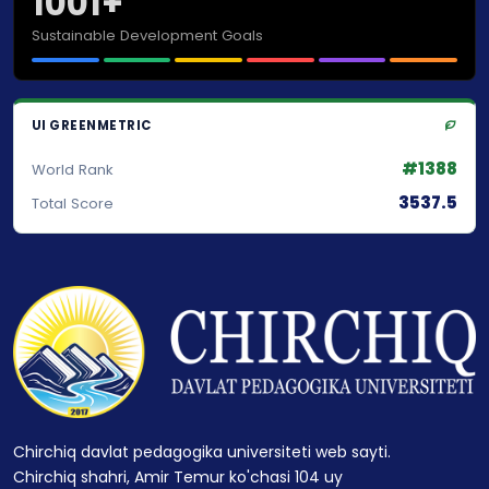
1001+
Sustainable Development Goals
UI GREENMETRIC
#1388
World Rank
3537.5
Total Score
Chirchiq davlat pedagogika universiteti web sayti.
Chirchiq shahri, Amir Temur ko'chasi 104 uy