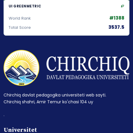
UI GREENMETRIC
#1388
World Rank
3537.5
Total Score
Chirchiq davlat pedagogika universiteti web sayti.
Chirchiq shahri, Amir Temur ko'chasi 104 uy
.
Universitet