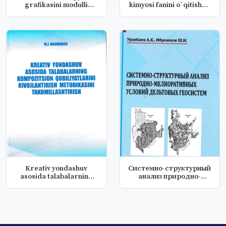
grafikasini modulli
kimyosi fanini o`qitishda
o‘qtish...
indi...
Kreativ yondashuv
Системно-структурный
asosida talabalarning
анализ природно-
kompozitsi...
мелиоративных...