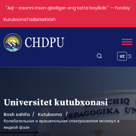
"Aql – insonni inson qiladigan eng katta boylikdir." — Forobiy
Kutubxona
Tadbirlar
Kirish
UZ
Universitet kutubxonasi
Bosh sahifa
Kutubxona
Колебательная и врашвтельная спектроскопия молекул в
жидкой фазе