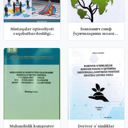
Mintaqalar iqtisodiyoti
Бошланғич синф
raqobatbardoshligi
ўқувчиларини экологик
oʼshish...
тарбиялаш тех...
Muhandislik kompyuter
Dorivor o`simliklar