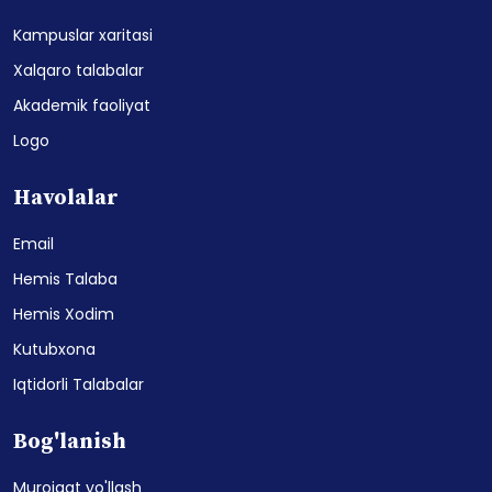
Kampuslar xaritasi
Xalqaro talabalar
Akademik faoliyat
Logo
Havolalar
Email
Hemis Talaba
Hemis Xodim
Kutubxona
Iqtidorli Talabalar
Bog'lanish
Murojaat yo'llash