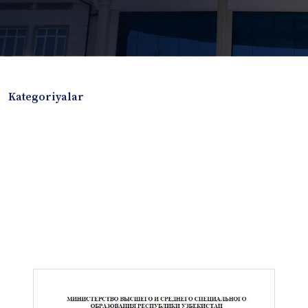
Kategoriyalar
Badiiy adabiyotlar
Boshqa turdagi adabiyotlar
Darslik
Dissertatsiya Avtoreferat
Elektron resurs
Ilmiy to'plam
Jurnal
Kitob albom
Konferensiya materiallari
Laboratoriya ishi
Lug'at
Maqolalar
Metodik qo`llanma
Monografiya
Mustaqil ish
Nazorat savollari-testlar
O'quv qo'llanma
O'quv yoki fan dasturlari
O'quv-uslubiy majmua
O'quv-uslubiy qo'llanma
Prezident asarlari
Risola
Taqdimot