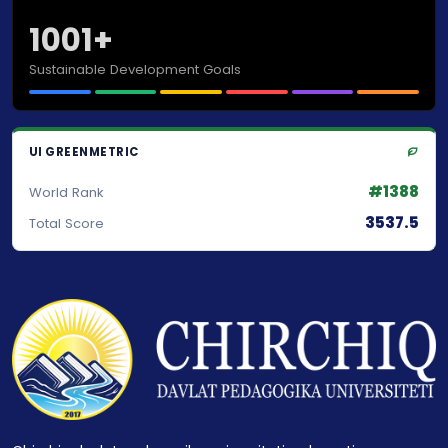
1001+
Sustainable Development Goals
UI GREENMETRIC
#1388
World Rank
3537.5
Total Score