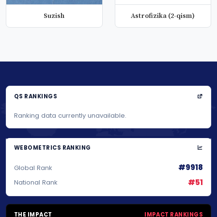
Suzish
Astrofizika (2-qism)
QS RANKINGS
Ranking data currently unavailable.
WEBOMETRICS RANKING
#9918
Global Rank
#51
National Rank
THE IMPACT
IMPACT RANKINGS