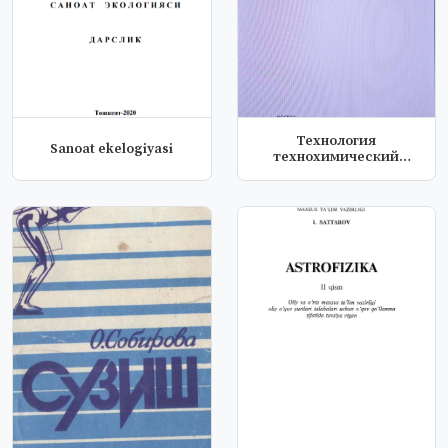
Технология
Sanoat ekelogiyasi
технохимический
контроль
кондитириского...