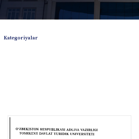
Kategoriyalar
Badiiy adabiyotlar
Boshqa turdagi adabiyotlar
Darslik
Dissertatsiya Avtoreferat
Elektron resurs
Ilmiy to'plam
Jurnal
Kitob albom
Konferensiya materiallari
Laboratoriya ishi
Lug'at
Maqolalar
Metodik qo`llanma
Monografiya
Mustaqil ish
Nazorat savollari-testlar
O'quv qo'llanma
O'quv yoki fan dasturlari
O'quv-uslubiy majmua
O'quv-uslubiy qo'llanma
Prezident asarlari
Risola
Taqdimot