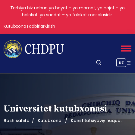
Tarbiya biz uchun yo hayot – yo mamot, yo najot – yo
halokat, yo saodat – yo falokat masalasidir.
Kutubxona
Tadbirlar
Kirish
UZ
Universitet kutubxonasi
Bosh sahifa
Kutubxona
Konstitutsiyaviy huquq.