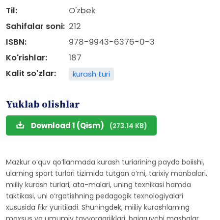
Til:
O'zbek
Sahifalar soni:
212
ISBN:
978-9943-6376-0-3
Ko'rishlar:
187
Kalit so'zlar:
kurash turi
Yuklab olishlar
Download 1 (Qism)
(273.14 KB)
Mazkur o‘quv qo‘llanmada kurash turiarining paydo boiishi,
ularning sport turlari tizimida tutgan o‘rni, tarixiy manbalari,
miiliy kurash turlari, ata-malari, uning texnikasi hamda
taktikasi, uni o‘rgatishning pedagogik texnologiyalari
xususida fikr yuritiladi. Shuningdek, miiliy kurashlarning
maxsus va umumiy tayyorgariiklari, bajaruvchi mashqlar