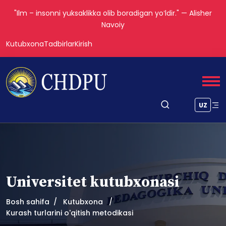
"Ilm – insonni yuksaklikka olib boradigan yoʻldir." — Alisher
Navoiy
Kutubxona
Tadbirlar
Kirish
UZ
Universitet kutubxonasi
Bosh sahifa
Kutubxona
Kurash turlarini o'qitish metodikasi