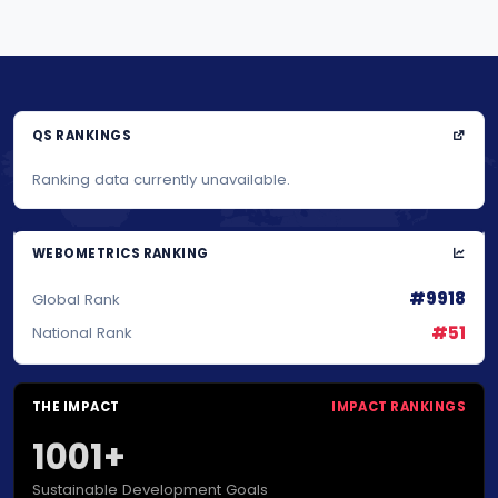
QS RANKINGS
Ranking data currently unavailable.
WEBOMETRICS RANKING
#9918
Global Rank
#51
National Rank
THE IMPACT
IMPACT RANKINGS
1001+
Sustainable Development Goals