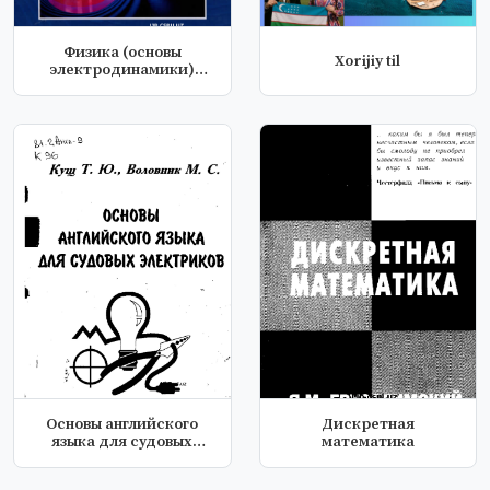
Физика (основы
Xorijiy til
электродинамики)
(часть 2)
Основы английского
Дискретная
языка для судовых
математика
электриков