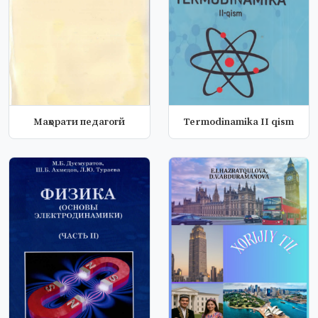
Маҳорати педагогй
Termodinamika II qism