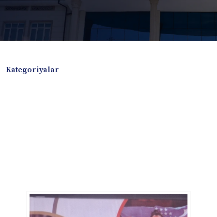
Kategoriyalar
Badiiy adabiyotlar
Boshqa turdagi adabiyotlar
Darslik
Dissertatsiya Avtoreferat
Elektron resurs
Ilmiy to'plam
Jurnal
Kitob albom
Konferensiya materiallari
Laboratoriya ishi
Lug'at
Maqolalar
Metodik qo`llanma
Monografiya
Mustaqil ish
Nazorat savollari-testlar
O'quv qo'llanma
O'quv yoki fan dasturlari
O'quv-uslubiy majmua
O'quv-uslubiy qo'llanma
Prezident asarlari
Risola
Taqdimot