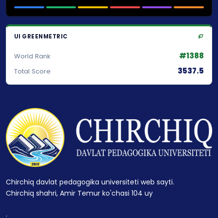
UI GREENMETRIC
#1388
World Rank
3537.5
Total Score
Chirchiq davlat pedagogika universiteti web sayti.
Chirchiq shahri, Amir Temur ko'chasi 104 uy
.