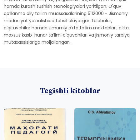
hamda kurash tushish texnologiyalari yoritilgan. O'quv
qo‘llanma oliy ta’lim muassasalarining 5112000 - Jismoniy
madaniyat yo‘nalishida tahsil olayotgan talabalar,
o‘qituvchilar hamda umumiy o‘rta ta’lim maktablari, o‘rta
maxsus kasb-hunar ta’limi o‘quvchilari va jismoniy tarbiya
mutaxassislariga moljallangan.
Tegishli kitoblar