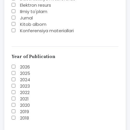
Elektron resurs
Ilmiy to'plam
Jurnal
Kitob albom
Konferensiya materiallari
Laboratoriya ishi
Lug'at
Maqolalar
Metodik qo`llanma
Year of Publication
Monografiya
2026
Mustaqil ish
2025
Nazorat savollari-testlar
2024
O'quv qo'llanma
2023
O'quv yoki fan dasturlari
2022
O'quv-uslubiy majmua
2021
O'quv-uslubiy qo'llanma
2020
Prezident asarlari
2019
Risola
2018
Taqdimot
2017