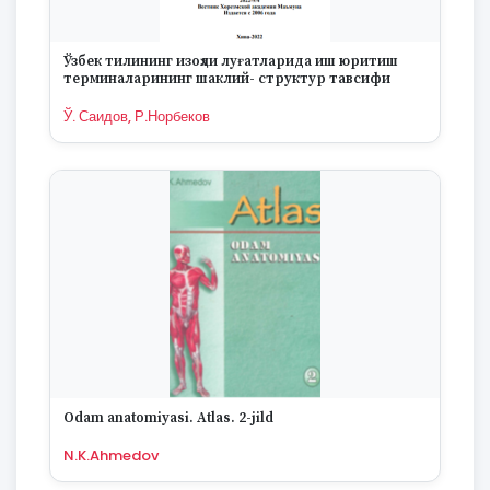
Ўзбек тилининг изоҳли луғатларида иш юритиш
терминаларининг шаклий- структур тавсифи
Ў. Саидов, Р.Норбеков
Odam anatomiyasi. Atlas. 2-jild
N.K.Ahmedov