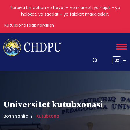
Tarbiya biz uchun yo hayot – yo mamot, yo najot – yo
halokat, yo saodat – yo falokat masalasidir.
Kutubxona
Tadbirlar
Kirish
UZ
Universitet kutubxonasi
Bosh sahifa
Kutubxona