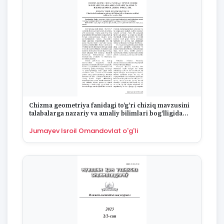
Chizma geometriya fanidagi to‘g‘ri chiziq mavzusini
talabalarga nazariy va amaliy bilimlari bog‘lligida
o‘rgatish
Jumayev Isroil Omandovlat o'g'li