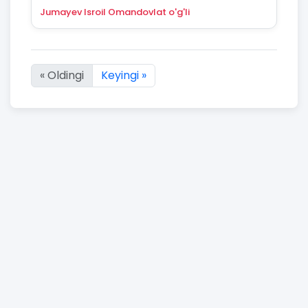
Jumayev Isroil Omandovlat o'g'li
« Oldingi
Keyingi »
2904 natijaning :first dan :last gacha ko'rsatildi