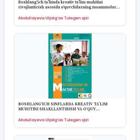
Boshlang‘ich ta’limda kreativ ta’lim muhitini
rivojlantirish asosida o‘quvchilarning muammolarni
hal qilish ko‘nikmalarini shakllantirish
Abdullayeva Uljalg‘as Tulegen qizi
BOSHLANG‘ICH SINFLARDA KREATIV TA’LIM
MUHITINI SHAKLLANTIRISH VA O‘QUV
MATERIALLARINING AHAMIYATI
Abdullayeva Uljalg‘as Tulegen qizi