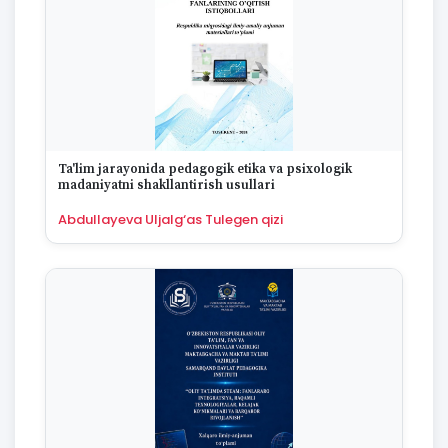
1974
1973
1972
1970
1969
1968
1967
1965
Ta'lim jarayonida pedagogik etika va psixologik
1964
madaniyatni shakllantirish usullari
1963
Abdullayeva Uljalg‘as Tulegen qizi
1959
1958
1955
1954
1953
1949
1942
1928
1922
1670