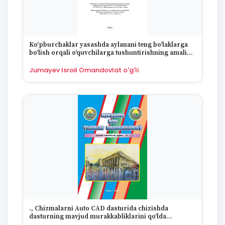
Ko‘pburchaklar yasashda aylanani teng bo‘laklarga
bo‘lish orqali o‘quvchilarga tushuntirishning amaliy
ahamiyati
Jumayev Isroil Omandovlat o'g'li
., Chizmalarni Auto CAD dasturida chizishda
dasturning mavjud murakkabliklarini qo‘lda
chizishga moslashtirish (o‘rgatish) usullari