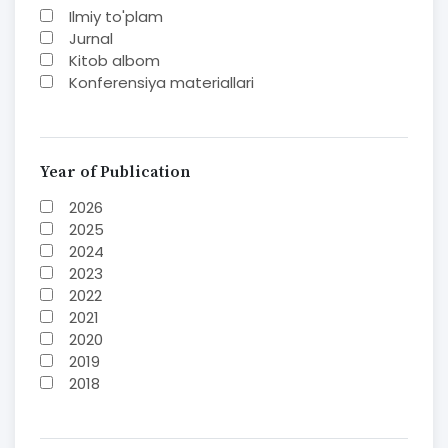
Ilmiy to'plam
Jurnal
Kitob albom
Konferensiya materiallari
Laboratoriya ishi
Lug'at
Maqolalar
Metodik qo`llanma
Year of Publication
Monografiya
2026
Mustaqil ish
2025
Nazorat savollari-testlar
2024
O'quv qo'llanma
2023
O'quv yoki fan dasturlari
2022
O'quv-uslubiy majmua
2021
O'quv-uslubiy qo'llanma
2020
Prezident asarlari
2019
Risola
2018
Taqdimot
2017
2016