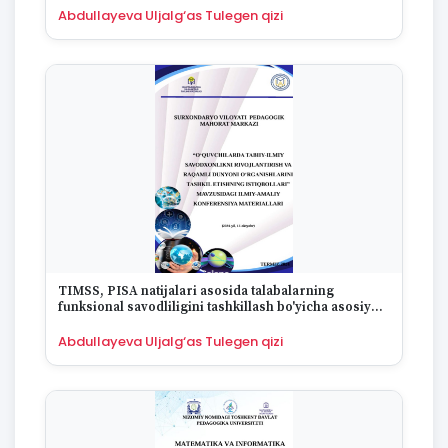
1994
Abdullayeva Uljalg‘as Tulegen qizi
1993
1992
1991
1990
1989
1988
1987
1986
1985
1984
1983
1982
TIMSS, PISA natijalari asosida talabalarning
1981
funksional savodliligini tashkillash bo'yicha asosiy
1980
yo'nalishlar
Abdullayeva Uljalg‘as Tulegen qizi
1979
1978
1977
1976
1975