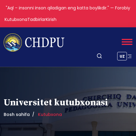
"Aql – insonni inson qiladigan eng katta boylikdir." — Forobiy
Kutubxona
Tadbirlar
Kirish
UZ
Universitet kutubxonasi
Bosh sahifa
Kutubxona