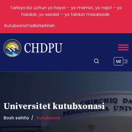
Tarbiya biz uchun yo hayot – yo mamot, yo najot – yo
halokat, yo saodat – yo falokat masalasidir.
Kutubxona
Tadbirlar
Kirish
UZ
Universitet kutubxonasi
Bosh sahifa
Kutubxona