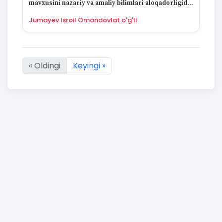
mavzusini nazariy va amaliy bilimlari aloqadorligida
bog‘lab o‘rgatish
Jumayev Isroil Omandovlat o'g'li
« Oldingi
Keyingi »
7877 natijaning :first dan :last gacha ko'rsatildi