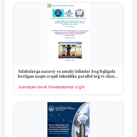
Talabalarga nazariy va amaliy bilimlar bog‘liqligida
berilgan nuqta orqali tekislikka parallel to‘g‘ri chiziq
o‘tkazishni tushuntirish
Jumayev Isroil Omandovlat o'g'li