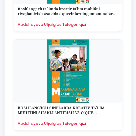
Boshlang‘ich ta’limda kreativ ta’lim muhitini
rivojlantirish asosida o‘quvchilarning muammolarni
hal qilish ko‘nikmalarini shakllantirish
Abdullayeva Uljalg‘as Tulegen qizi
BOSHLANG‘ICH SINFLARDA KREATIV TA’LIM
MUHITINI SHAKLLANTIRISH VA O‘QUV
MATERIALLARINING AHAMIYATI
Abdullayeva Uljalg‘as Tulegen qizi