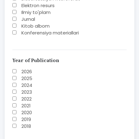
Elektron resurs
Ilmiy to'plam
Jurnal
Kitob albom
Konferensiya materiallari
Laboratoriya ishi
Lug'at
Maqolalar
Metodik qo`llanma
Year of Publication
Monografiya
2026
Mustaqil ish
2025
Nazorat savollari-testlar
2024
O'quv qo'llanma
2023
O'quv yoki fan dasturlari
2022
O'quv-uslubiy majmua
2021
O'quv-uslubiy qo'llanma
2020
Prezident asarlari
2019
Risola
2018
Taqdimot
2017