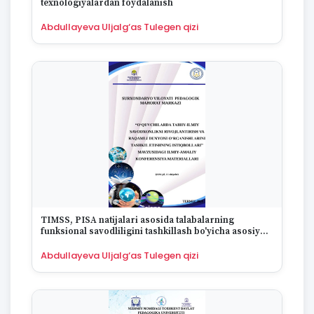
texnologiyalardan foydalanish
1995
1994
Abdullayeva Uljalg‘as Tulegen qizi
1993
1992
1991
1990
1989
1988
1987
1986
1985
1984
1983
1982
TIMSS, PISA natijalari asosida talabalarning
1981
funksional savodliligini tashkillash bo'yicha asosiy
1980
yo'nalishlar
Abdullayeva Uljalg‘as Tulegen qizi
1979
1978
1977
1976