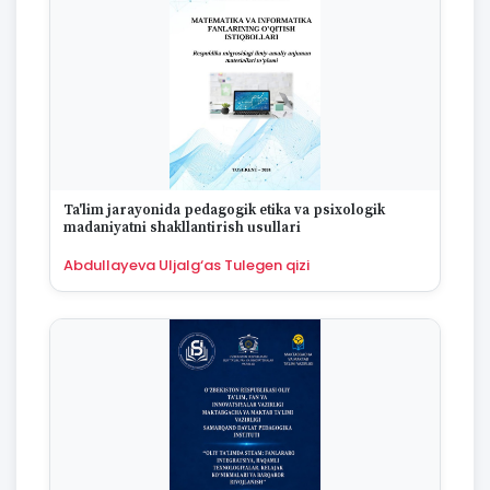
1975
1974
1973
1972
1970
1969
1968
1967
1965
Ta'lim jarayonida pedagogik etika va psixologik
1964
madaniyatni shakllantirish usullari
1963
Abdullayeva Uljalg‘as Tulegen qizi
1959
1958
1955
1954
1953
1949
1942
1928
1922