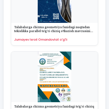
Talabalarga chizma geometriya fanidagi nuqtadan
tekislikka parallel to‘g‘ri chiziq o‘tkazish mavzusini
nazariy va amaliy bilimlari aloqadorligida o‘rgatish
Jumayev Isroil Omandovlat o'g'li
Talabalarga chizma geometriya fanidagi to‘g‘ri chiziq