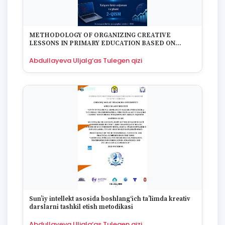
1670
METHODOLOGY OF ORGANIZING CREATIVE
LESSONS IN PRIMARY EDUCATION BASED ON
ARTIFICIAL INTELLIGENCE
Abdullayeva Uljalg‘as Tulegen qizi
Sun’iy intellekt asosida boshlang‘ich ta’limda kreativ
darslarni tashkil etish metodikasi
Abdullayeva Uljalg‘as Tulegen qizi