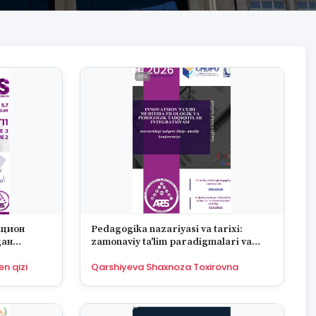
ацион
Pedagogika nazariyasi va tarixi:
дан
zamonaviy ta'lim paradigmalari va
rivijlanish istiqbollari
n qizi
Qarshiyeva Shaxnoza Toxirovna