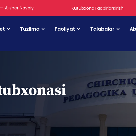
" — Alisher Navoiy
Kutubxona
Tadbirlar
Kirish
tet
Tuzilma
Faoliyat
Talabalar
Ab
utubxonasi