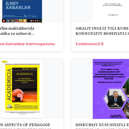
lim maktablarida
AMALIY INGLIZ TILI KUR
atika va axborot
KONNOTATIV MOHIYATLI 
iyalari” fanini oʻqitishda
MATERIALIDAN FOYDALAN
va Sumanbar Hamroqulovna
Xoshimova D R.
tajribalar
METODIKASI
 ASPECTS OF PEDAGOGY
DISKURSIV XUSUSIYATLI