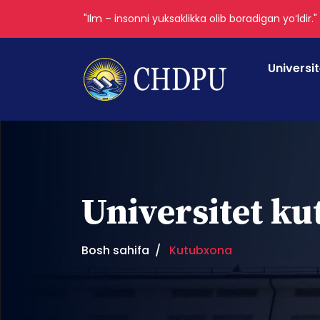
"Ilm – insonni yuksaklikka olib boradigan yoʻldir.
Universi
Universitet k
Bosh sahifa
Kutubxona