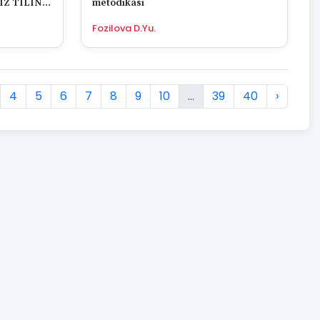
IZ TILINI
metodikasi
” VA
Fozilova D.Yu.
ALARNI
4
5
6
7
8
9
10
...
39
40
›