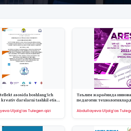
ntellekt asosida boshlang‘ich
Таълим жараёнида иннов
 kreativ darslarni tashkil etish
педагогик технологиялар
asi
фойдаланиш
yeva Uljalg‘as Tulegen qizi
Abdullayeva Uljalg‘as Tulege