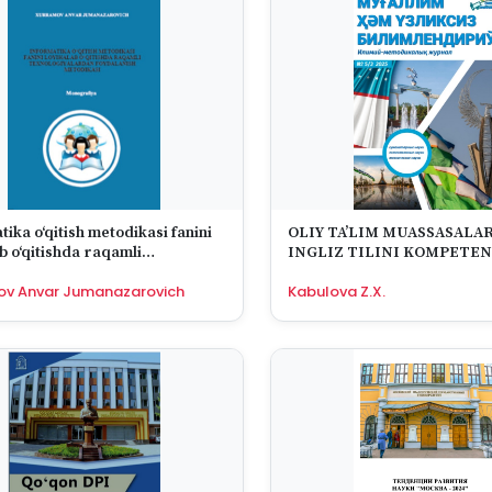
ika o‘qitish metodikasi fanini
OLIY TA’LIM MUASSASALA
b o‘qitishda raqamli
INGLIZ TILINI KOMPETEN
giyalardan foydalanish
YONDASHUV ASOSIDA O’QI
ov Anvar Jumanazarovich
Kabulova Z.X.
asi
METODIKASI