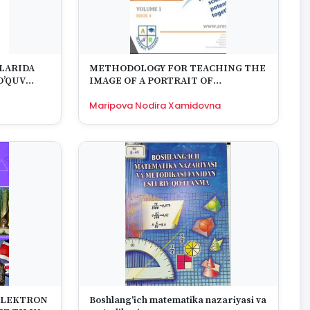
SLARIDA
METHODOLOGY FOR TEACHING THE
O’QUV
IMAGE OF A PORTRAIT OF
ISH
PRESCHOOL CHILDREN
Maripova Nodira Xamidovna
 ELEKTRON
Boshlang'ich matematika nazariyasi va