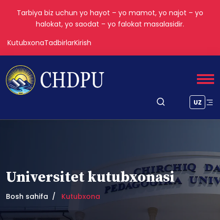
Tarbiya biz uchun yo hayot – yo mamot, yo najot – yo
halokat, yo saodat – yo falokat masalasidir.
Kutubxona
Tadbirlar
Kirish
UZ
Universitet kutubxonasi
Bosh sahifa
Kutubxona