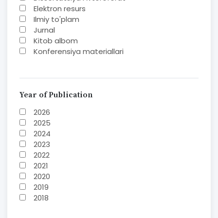
Elektron resurs
Ilmiy to'plam
Jurnal
Kitob albom
Konferensiya materiallari
Laboratoriya ishi
Lug'at
Maqolalar
Metodik qo`llanma
Year of Publication
Monografiya
2026
Mustaqil ish
2025
Nazorat savollari-testlar
2024
O'quv qo'llanma
2023
O'quv yoki fan dasturlari
2022
O'quv-uslubiy majmua
2021
O'quv-uslubiy qo'llanma
2020
Prezident asarlari
2019
Risola
2018
Taqdimot
2017