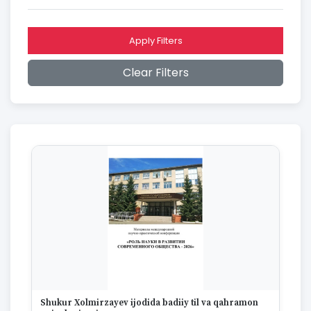
2016
2015
2014
Apply Filters
2013
2012
Clear Filters
2011
2010
2009
2008
2007
2006
2005
2004
2003
2002
2001
2000
1999
1998
1997
Shukur Xolmirzayev ijodida badiiy til va qahramon
1996