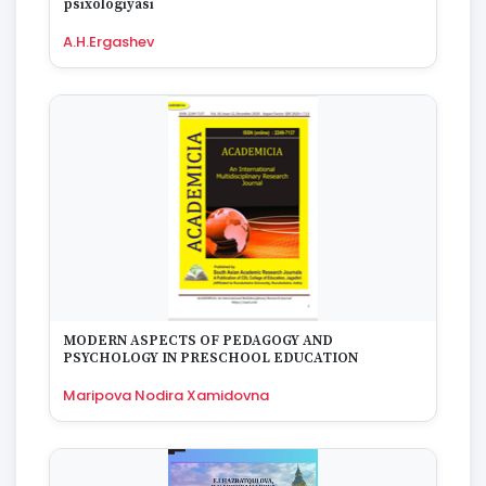
psixologiyasi
1995
1994
A.H.Ergashev
1993
1992
1991
1990
1989
1988
1987
1986
1985
1984
1983
1982
MODERN ASPECTS OF PEDAGOGY AND
1981
PSYCHOLOGY IN PRESCHOOL EDUCATION
1980
Maripova Nodira Xamidovna
1979
1978
1977
1976