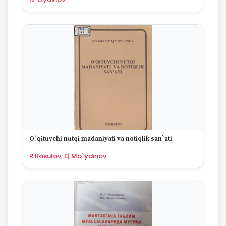
1994
1993
1992
1991
1990
1989
1988
1987
1986
1985
1984
1983
O`qituvchi nutqi madaniyati va notiqlik san`ati
1982
1981
R.Rasulov, Q.Mo`ydinov
1980
1979
1978
1977
1976
1975