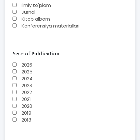
Ilmiy to'plam
Jurnal
Kitob albom
Konferensiya materiallari
Laboratoriya ishi
Lug'at
Maqolalar
Metodik qo`llanma
Year of Publication
Monografiya
2026
Mustaqil ish
2025
Nazorat savollari-testlar
2024
O'quv qo'llanma
2023
O'quv yoki fan dasturlari
2022
O'quv-uslubiy majmua
2021
O'quv-uslubiy qo'llanma
2020
Prezident asarlari
2019
Risola
2018
Taqdimot
2017
2016