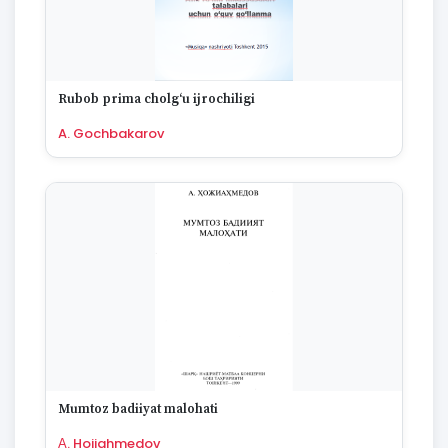
Rubob prima cholg‘u ijrochiligi
A. Gochbakarov
Mumtoz badiiyat malohati
А. Hojiahmedov