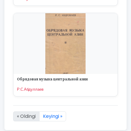
Oбрядовая музыка центральной азии
Р.С.Абдуллаев
« Oldingi
Keyingi »
19 natijaning :first dan :last gacha ko'rsatildi