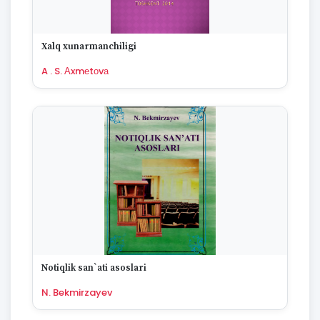
Xаlq xunаrmаnchiligi
A . S. Аxmеtоvа
Notiqlik san`ati asoslari
N. Bekmirzayev