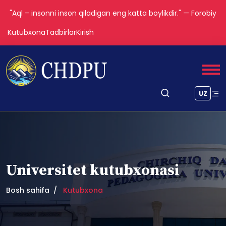
"Aql – insonni inson qiladigan eng katta boylikdir." — Forobiy
Kutubxona
Tadbirlar
Kirish
UZ
Universitet kutubxonasi
Bosh sahifa
Kutubxona