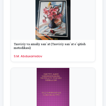
Tasviriy va amaliy san`at (Tasviriy san`at o`qitish
metodikasi)
S.M. Abduxamidov