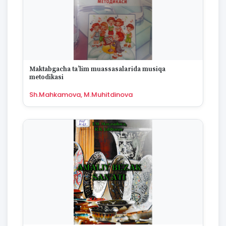
1974
1973
1972
1970
1969
1968
Maktabgacha ta’lim muassasalarida musiqa
1967
metodikasi
1965
1964
Sh.Mahkamova, M.Muhitdinova
1963
1959
1958
1955
1954
1953
1949
1942
1928
1922
1670