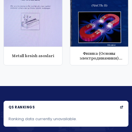
Физика (Основы
Metall kesish asoslari
электродинамики)
Часть 2
QS RANKINGS
Ranking data currently unavailable.