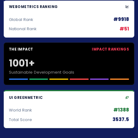
WEBOMETRICS RANKING
#9918
Global Rank
#51
National Rank
THE IMPACT
IMPACT RANKINGS
1001+
Sustainable Development Goals
UI GREENMETRIC
#1388
World Rank
3537.5
Total Score