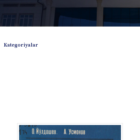
Kategoriyalar
Badiiy adabiyotlar
Boshqa turdagi adabiyotlar
Darslik
Dissertatsiya Avtoreferat
Elektron resurs
Ilmiy to'plam
Jurnal
Kitob albom
Konferensiya materiallari
Laboratoriya ishi
Lug'at
Maqolalar
Metodik qo`llanma
Monografiya
Mustaqil ish
Nazorat savollari-testlar
O'quv qo'llanma
O'quv yoki fan dasturlari
O'quv-uslubiy majmua
O'quv-uslubiy qo'llanma
Prezident asarlari
Risola
Taqdimot