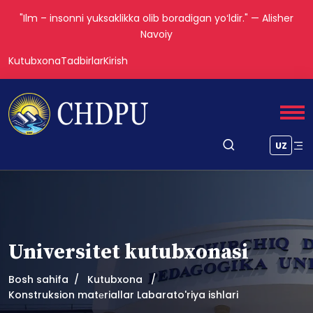
"Ilm – insonni yuksaklikka olib boradigan yoʻldir." — Alisher
Navoiy
Kutubxona
Tadbirlar
Kirish
UZ
Universitet kutubxonasi
Bosh sahifa
Kutubxona
Konstruksion matеriallar Labarato'riya ishlari