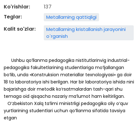
Ko'rishlar:
137
Teglar:
Metallarning qattiqligi
Kalit so'zlar:
Metallarning kristallanish jarayonini
o`rganish
Ushbu
qo‘llanma
pedagogika
nistitutlarinvig
industrial-
pedagogika
fakultetlarining
studentlariga
mo‘ljallangan
bo‘lib,
unda
«Konstruksion
materiallar
texnologiyasi»
ga
doir
18
ta
laboratoriya
ishi
berilgan.
Har
bir
laboratoriya
ishida
nini
bajarishga
doir
metodik
ko‘rsatmalardan
tash-qari
shu
temaga
oid
qisqacha
nazariy
ma’lumot
ham
keltirilgan.
O‘zbekiston
Xalq
ta’limi
ministrligi
pedagogika
oliy
o‘quv
yurtlarining
studentlari
uchun
qo‘llanma
sifatida
tavsiya
etgan