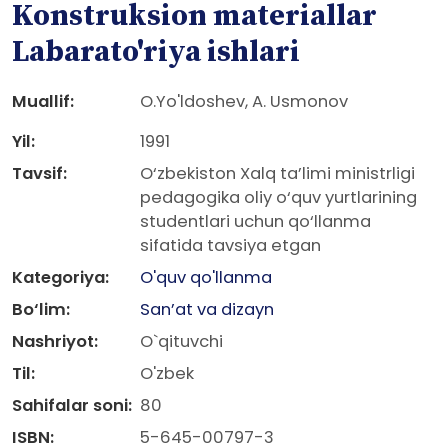
Konstruksion matеriallar
Labarato'riya ishlari
Muallif:
O.Yo'ldoshev, A. Usmonov
Yil:
1991
Tavsif:
O‘zbekiston Xalq ta’limi ministrligi
pedagogika oliy o‘quv yurtlarining
studentlari uchun qo‘llanma
sifatida tavsiya etgan
Kategoriya:
O'quv qo'llanma
Bo‘lim:
San’at va dizayn
Nashriyot:
O`qituvchi
Til:
O'zbek
Sahifalar soni:
80
ISBN:
5-645-00797-3