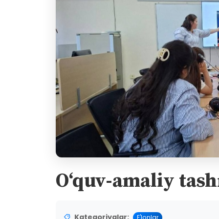
O‘quv-amaliy tash
Kategoriyalar:
E'lonlar