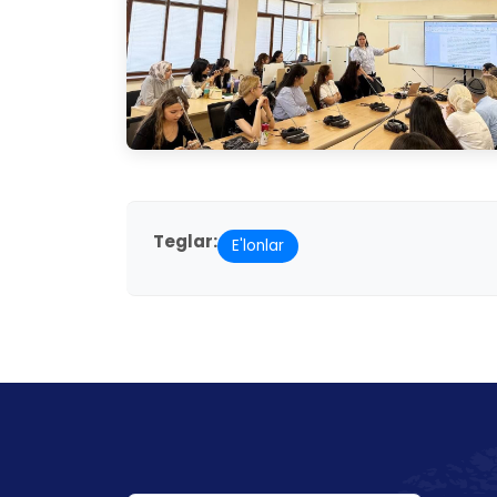
Teglar:
E'lonlar