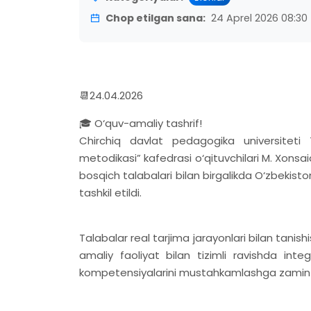
Chop etilgan sana:
24 Aprel 2026 08:30
📆24.04.2026
🎓 O‘quv-amaliy tashrif!
Chirchiq davlat pedagogika universiteti Tur
metodikasi” kafedrasi o‘qituvchilari M. Xonsai
bosqich talabalari bilan birgalikda O‘zbekiston
tashkil etildi.
Talabalar real tarjima jarayonlari bilan tanish
amaliy faoliyat bilan tizimli ravishda inte
kompetensiyalarini mustahkamlashga zamin 