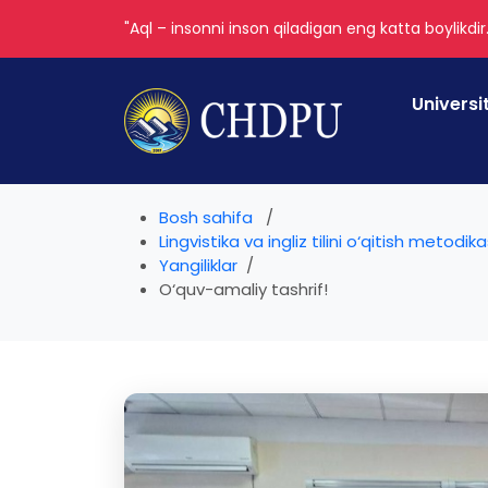
"Aql – insonni inson qiladigan eng katta boylikdir
Universi
Bosh sahifa
Lingvistika va ingliz tilini o‘qitish metodik
Yangiliklar
O‘quv-amaliy tashrif!