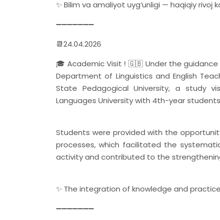
✨ Bilim va amaliyot uyg‘unligi — haqiqiy rivoj kal
➖➖➖➖➖➖➖
📆24.04.2026
🎓 Academic Visit ! 🇬🇧 Under the guidance
Department of Linguistics and English Teac
State Pedagogical University, a study v
Languages University with 4th-year students
Students were provided with the opportunity
processes, which facilitated the systematic
activity and contributed to the strengthenin
✨ The integration of knowledge and practice
➖➖➖➖➖➖➖