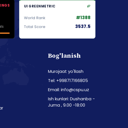
KINGS
UI GREENMETRIC
#1388
World Rank
3537.5
ls
Total Score
Bog'lanish
Murojaat yo'llash
Tel: +998717166805
Email: info@cspu.uz
Ish kunlari: Dushanba -
Juma , 9.00 -18:00
ar