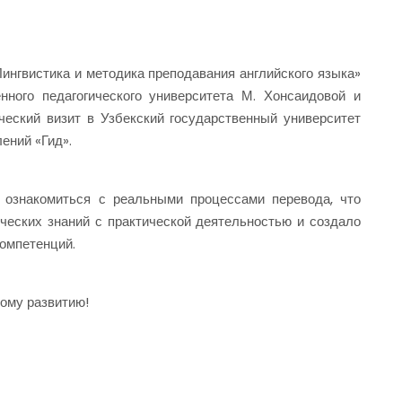
нгвистика и методика преподавания английского языка»
нного педагогического университета М. Хонсаидовой и
еский визит в Узбекский государственный университет
ений «Гид».
 ознакомиться с реальными процессами перевода, что
ческих знаний с практической деятельностью и создало
омпетенций.
ному развитию!