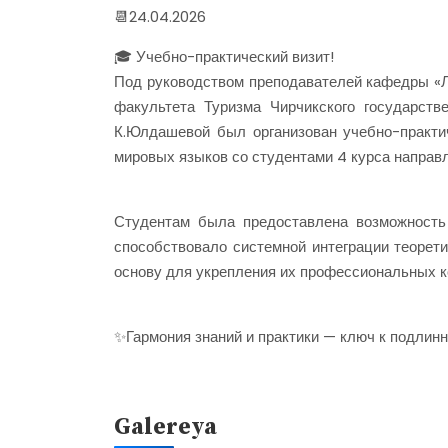
📆24.04.2026
🎓 Учебно-практический визит!
Под руководством преподавателей кафедры «Ли
факультета Туризма Чирчикского государстве
К.Юлдашевой был организован учебно-практич
мировых языков со студентами 4 курса направл
Студентам была предоставлена возможность
способствовало системной интеграции теорети
основу для укрепления их профессиональных к
✨Гармония знаний и практики — ключ к подлин
Galereya