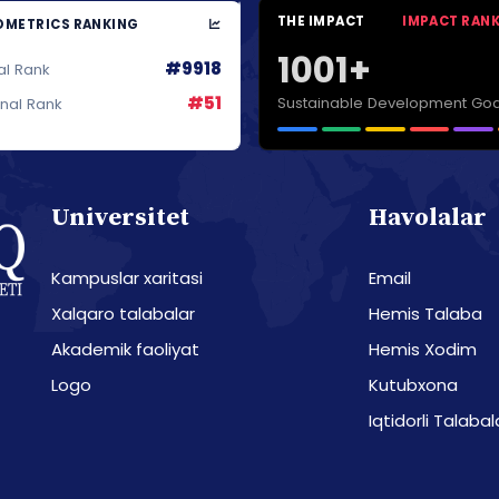
THE IMPACT
IMPACT RAN
METRICS RANKING
1001+
#9918
al Rank
#51
Sustainable Development Goa
onal Rank
Universitet
Havolalar
Kampuslar xaritasi
Email
Xalqaro talabalar
Hemis Talaba
Akademik faoliyat
Hemis Xodim
Logo
Kutubxona
Iqtidorli Talabal