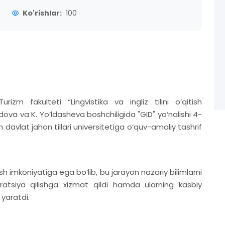
Ko'rishlar:
100
izm fakulteti “Lingvistika va ingliz tilini o‘qitish
dova va K. Yo‘ldasheva boshchiligida "GID" yo‘nalishi 4-
 davlat jahon tillari universitetiga o‘quv-amaliy tashrif
ish imkoniyatiga ega bo‘lib, bu jarayon nazariy bilimlarni
gratsiya qilishga xizmat qildi hamda ularning kasbiy
yaratdi.