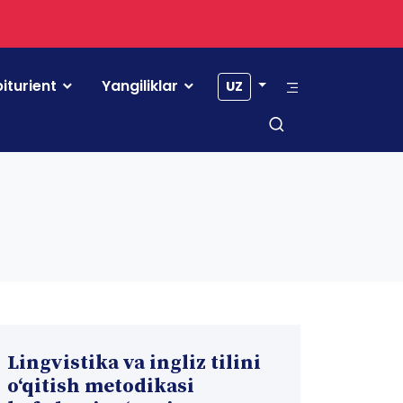
iturient
Yangiliklar
UZ
Lingvistika va ingliz tilini
o‘qitish metodikasi