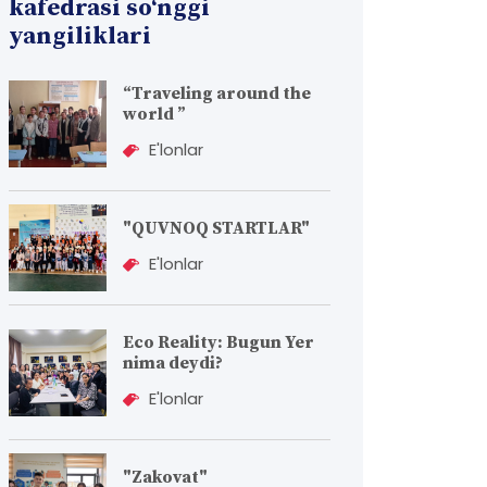
kafedrasi so‘nggi
yangiliklari
“Traveling around the
world ”
E'lonlar
"QUVNOQ STARTLAR"
E'lonlar
Eco Reality: Bugun Yer
nima deydi?
E'lonlar
"Zakovat"