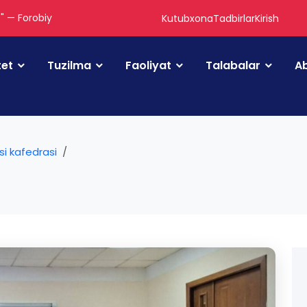
." — Forobiy
Kutubxona
Tadbirlar
Kirish
tet
Tuzilma
Faoliyat
Talabalar
Ab
asi kafedrasi