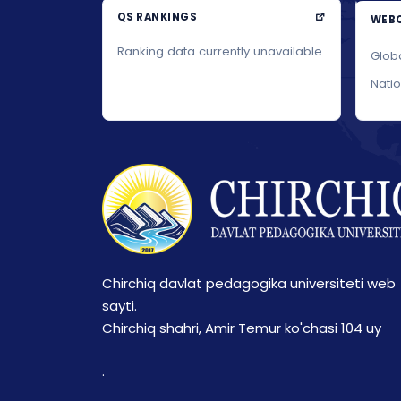
QS RANKINGS
WEBO
Ranking data currently unavailable.
Glob
Nati
Chirchiq davlat pedagogika universiteti web
sayti.
Chirchiq shahri, Amir Temur ko'chasi 104 uy
.