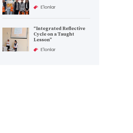
E'lonlar
“Integrated Reflective
Cycle on a Taught
Lesson”
E'lonlar