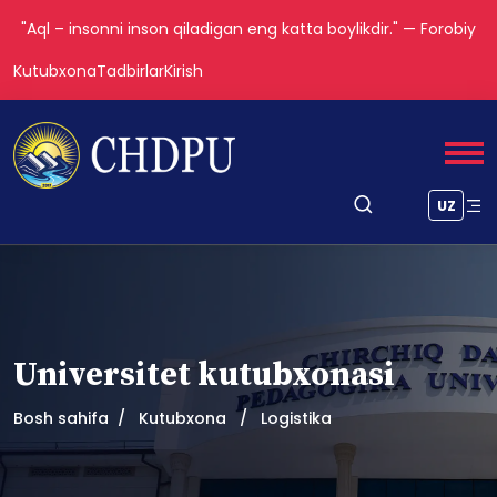
"Aql – insonni inson qiladigan eng katta boylikdir." — Forobiy
Kutubxona
Tadbirlar
Kirish
UZ
Universitet kutubxonasi
Bosh sahifa
Kutubxona
Logistika