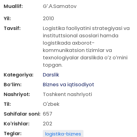
Muallif:
Gʼ.А.Samatov
Yil:
2010
Tavsif:
Logistika faoliyatini strategiyasi va
instituttsional asoslari hamda
logistikada axborot-
kommunikatsion tizimlar va
texnologiyalar darslikda oʼz oʼrnini
topgan.
Kategoriya:
Darslik
Bo‘lim:
Biznes va iqtisodiyot
Nashriyot:
Toshkent nashriyoti
Til:
O'zbek
Sahifalar soni:
657
Ko'rishlar:
202
Teglar:
logistika-biznes