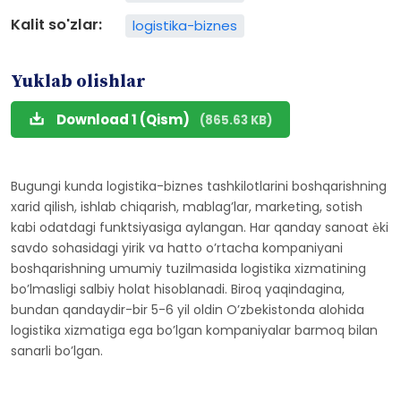
Kalit so'zlar:
logistika-biznes
Yuklab olishlar
Download 1 (Qism)
(865.63 KB)
Bugungi kunda logistika-biznes tashkilotlarini boshqarishning
xarid qilish, ishlab chiqarish, mablagʼlar, marketing, sotish
kabi odatdagi funktsiyasiga aylangan. Har qanday sanoat ѐki
savdo sohasidagi yirik va hatto oʼrtacha kompaniyani
boshqarishning umumiy tuzilmasida logistika xizmatining
boʼlmasligi salbiy holat hisoblanadi. Biroq yaqindagina,
bundan qandaydir-bir 5-6 yil oldin Oʼzbekistonda alohida
logistika xizmatiga ega boʼlgan kompaniyalar barmoq bilan
sanarli boʼlgan.