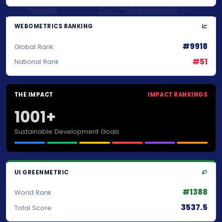
WEBOMETRICS RANKING
#9918
Global Rank
#51
National Rank
THE IMPACT
IMPACT RANKINGS
1001+
Sustainable Development Goals
UI GREENMETRIC
#1388
World Rank
3537.5
Total Score