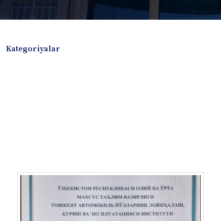
Kategoriyalar
Badiiy adabiyotlar
Boshqa turdagi adabiyotlar
Darslik
Dissertatsiya Avtoreferat
Elektron resurs
Ilmiy to'plam
Jurnal
Kitob albom
Konferensiya materiallari
Laboratoriya ishi
Lug'at
Maqolalar
Metodik qo`llanma
Monografiya
Mustaqil ish
Nazorat savollari-testlar
O'quv qo'llanma
O'quv yoki fan dasturlari
O'quv-uslubiy majmua
O'quv-uslubiy qo'llanma
Prezident asarlari
Risola
Taqdimot