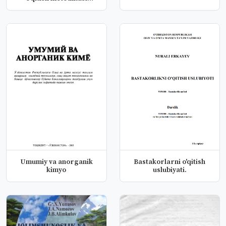
(milliy...
Umumiy va anorganik
Bastakorlarni o'qitish
kimyo
uslubiyati.