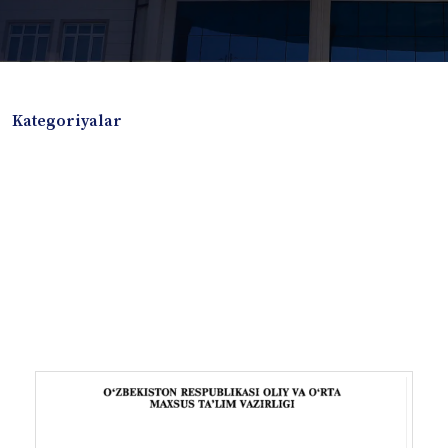
Kategoriyalar
Badiiy adabiyotlar
Boshqa turdagi adabiyotlar
Darslik
Dissertatsiya Avtoreferat
Elektron resurs
Ilmiy to'plam
Jurnal
Kitob albom
Konferensiya materiallari
Laboratoriya ishi
Lug'at
Maqolalar
Metodik qo`llanma
Monografiya
Mustaqil ish
Nazorat savollari-testlar
O'quv qo'llanma
O'quv yoki fan dasturlari
O'quv-uslubiy majmua
O'quv-uslubiy qo'llanma
Prezident asarlari
Risola
Taqdimot