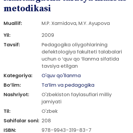
metodikasi
Muallif:
M.P. Xamidova, M.Y. Ayupova
Yil:
2009
Tavsif:
Pedagogika oliygohlarining
defektologiya fakulteti talabalari
uchun o ‘quv qo ‘llanma sifatida
tavsiya etilgan
Kategoriya:
O'quv qo'llanma
Bo‘lim:
Ta’lim va pedagogika
Nashriyot:
O'zbekiston faylasuflari milliy
jamiyati
Til:
O'zbek
Sahifalar soni:
208
ISBN:
978-9943-319-83-7