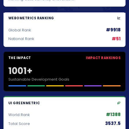
WEBOMETRICS RANKING
#9918
Global Rank
#51
National Rank
THE IMPACT
IMPACT RANKINGS
1001+
Sustainable Development Goals
UI GREENMETRIC
#1388
World Rank
3537.5
Total Score