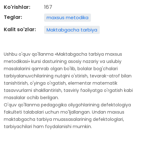
Ko'rishlar:
167
Teglar:
maxsus metodika
Kalit so'zlar:
Maktabgacha tarbiya
Ushbu o'quv qo'llanma «Maktabgacha tarbiya maxsus
metodikasi» kursi dasturining asosiy nazariy va uslubiy
masalalarini qamrab olgan bo'lib, bolalar bog'chalari
tarbiyalanuvchilarining nutqini o'stirish, tevarak-atrof bilan
tanishtirish, o'yinga o'rgatish, elementar matematik
tasavvurlarni shakllantirish, tasviriy faoliyatga o'rgatish kabi
masalalar ochib berilgan.
O'quv qo'llanma pedagogika oliygohlarining defektologiya
fakulteti talabalari uchun mo'ljallangan. Undan maxsus
maktabgacha tarbiya muassasalarining defektologlari,
tarbiyachilari ham foydalanishi mumkin.