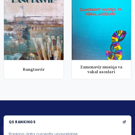
Zamonaviy musiqa va
Rangtasvir
vakal asoslari
QS RANKINGS
Ranking data currently unavailable.