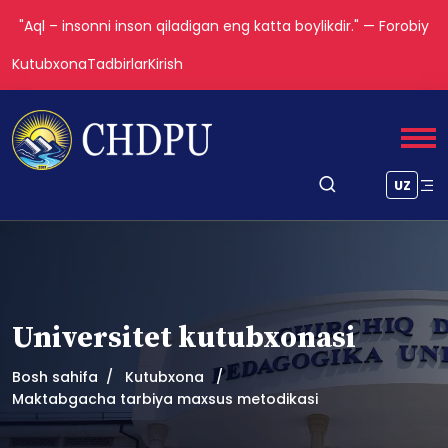
"Aql – insonni inson qiladigan eng katta boylikdir." — Forobiy
Kutubxona
Tadbirlar
Kirish
UZ
Universitet kutubxonasi
Bosh sahifa
Kutubxona
Maktabgacha tarbiya maxsus metodikasi