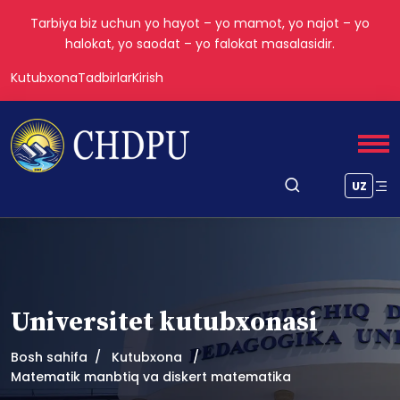
Tarbiya biz uchun yo hayot – yo mamot, yo najot – yo
halokat, yo saodat – yo falokat masalasidir.
Kutubxona
Tadbirlar
Kirish
UZ
Universitet kutubxonasi
Bosh sahifa
Kutubxona
Matematik manbtiq va diskert matematika