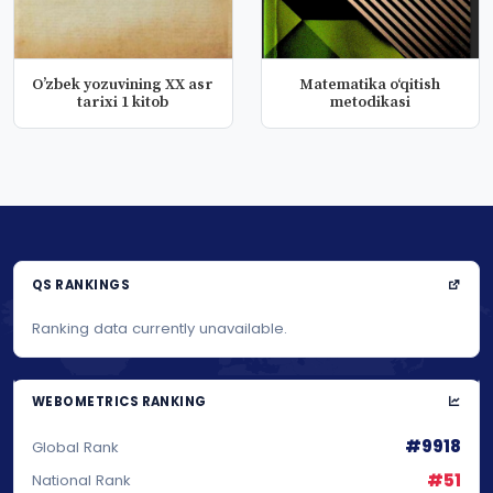
Oʼzbek yozuvining XX asr
Matematika oʻqitish
tarixi 1 kitob
metodikasi
QS RANKINGS
Ranking data currently unavailable.
WEBOMETRICS RANKING
#9918
Global Rank
#51
National Rank