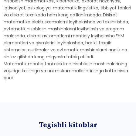
hisoblash matematikasi, kibernetika, axborot nazariyasi,
iqtisodiyot, psixologiya, matematik lingvistika, tibbiyot fanlari
va diskret texnikada ham keng qo‘llanilmoqda. Diskret
matematika elektr sxemalarni loyihalashda va tekshirishda,
avtomatik hisoblash mashinalarini loyihdlash va program
malashda, diskret avtomatlarni mantiqiy loyihalasha,EHM
elementlari va qismlarini loyihalashda, har kil texnik
sistemalar, qurilmalar va avtomatik mashinalarni analiz na
sintez qilishda keng miqyosla tatbiq etiladi.
Matematik mantiq fani elektron hisoblash mashinalarining
vujudga kelishiga va uni mukammallashtirishga katta hissa
qurd
Tegishli kitoblar