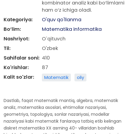
kombinator analiz kabi bo‘limlarni
ham o‘z ichiga oladi.
Kategoriya:
O'quv qo'llanma
Bo‘lim:
Matematika informatika
Nashriyot:
O`qituvch
Til:
O'zbek
Sahifalar soni:
410
Ko'rishlar:
87
Kalit so'zlar:
Matematik
oliy
Dastlab, faqat matematik mantiq, algebra, matematik
analiz, matematika asoslari, ehtimollar nazariyasi,
geometriya, topologiya, sonlar nazariyasi, modellar
nazariyasi kabi matematik fanlaraya tatbiq etib kelingan
diskret matematika XX asrning 40- villaridan boshlab