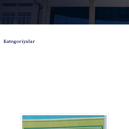
Kategoriyalar
Badiiy adabiyotlar
Boshqa turdagi adabiyotlar
Darslik
Dissertatsiya Avtoreferat
Elektron resurs
Ilmiy to'plam
Jurnal
Kitob albom
Konferensiya materiallari
Laboratoriya ishi
Lug'at
Maqolalar
Metodik qo`llanma
Monografiya
Mustaqil ish
Nazorat savollari-testlar
O'quv qo'llanma
O'quv yoki fan dasturlari
O'quv-uslubiy majmua
O'quv-uslubiy qo'llanma
Prezident asarlari
Risola
Taqdimot