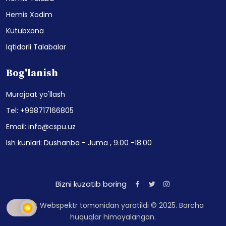
Hemis Xodim
Kutubxona
Iqtidorli Talabalar
Bog'lanish
Murojaat yo'llash
Tel: +998717166805
Email: info@cspu.uz
Ish kunlari: Dushanba - Juma , 9.00 -18:00
Bizni kuzatib boring
Sayt Webspektr tomonidan yaratildi © 2025. Barcha
huquqlar himoyalangan.