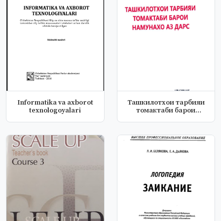
Informatika va axborot
Ташкилотхои тарбияи
texnologoyalari
томактаби барои
намунахо аз да...