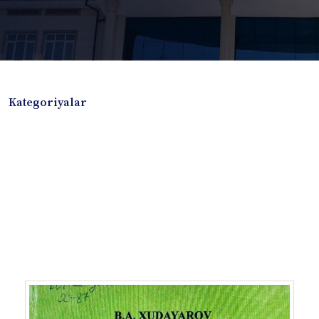
Kategoriyalar
Badiiy adabiyotlar
Boshqa turdagi adabiyotlar
Darslik
Dissertatsiya Avtoreferat
Elektron resurs
Ilmiy to'plam
Jurnal
Kitob albom
Konferensiya materiallari
Laboratoriya ishi
Lug'at
Maqolalar
Metodik qo`llanma
Monografiya
Mustaqil ish
Nazorat savollari-testlar
O'quv qo'llanma
O'quv yoki fan dasturlari
O'quv-uslubiy majmua
O'quv-uslubiy qo'llanma
Prezident asarlari
Risola
Taqdimot