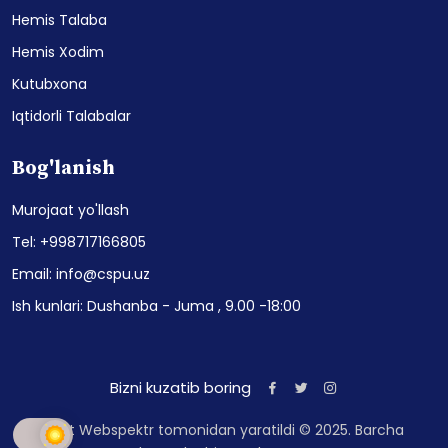
Hemis Talaba
Hemis Xodim
Kutubxona
Iqtidorli Talabalar
Bog'lanish
Murojaat yo'llash
Tel: +998717166805
Email: info@cspu.uz
Ish kunlari: Dushanba - Juma , 9.00 -18:00
Bizni kuzatib boring
Sayt Webspektr tomonidan yaratildi © 2025. Barcha