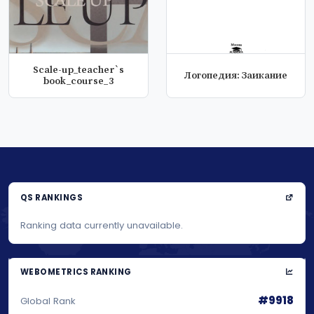
Scale-up_teacher`s
Логопедия: Заикание
book_course_3
QS RANKINGS
Ranking data currently unavailable.
WEBOMETRICS RANKING
#9918
Global Rank