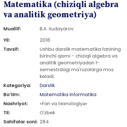
Matematika (chiziqli algebra
va analitik geometriya)
Muallif:
B.A. Xudayarov
Yil:
2018
Tavsif:
Ushbu darslik matematika fanining
birinchi qismi - chiziqli algebra va
analitik geometriyadan 1-
semestrdagi ma'ruzalarga mos
keladi.
Kategoriya:
Darslik
Bo‘lim:
Matematika informatika
Nashriyot:
«Fan va texnologiyа»
Til:
O'zbek
Sahifalar soni:
284