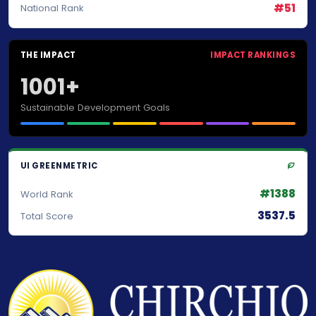
#51
National Rank
THE IMPACT
IMPACT RANKINGS
1001+
Sustainable Development Goals
UI GREENMETRIC
#1388
World Rank
3537.5
Total Score