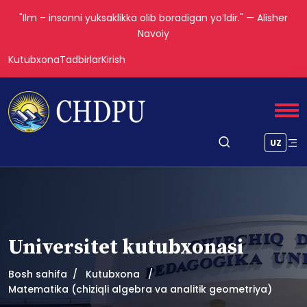
"Ilm – insonni yuksaklikka olib boradigan yoʻldir." — Alisher
Navoiy
Kutubxona
Tadbirlar
Kirish
UZ
Universitet kutubxonasi
Bosh sahifa
Kutubxona
Matematika (chiziqli algebra va analitik geometriya)