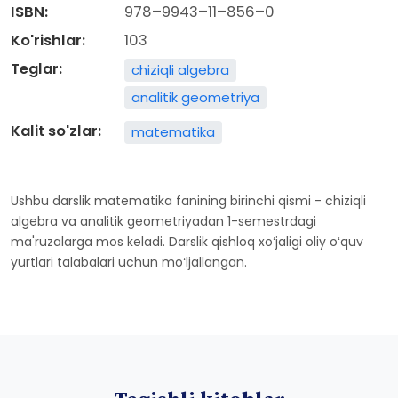
ISBN:
978–9943–11–856–0
Ko'rishlar:
103
Teglar:
chiziqli algebra
analitik geometriya
Kalit so'zlar:
matematika
Ushbu darslik matematika fanining birinchi qismi - chiziqli
algebra va analitik geometriyadan 1-semestrdagi
ma'ruzalarga mos keladi. Darslik qishloq xoʻjaligi oliy oʻquv
yurtlari talabalari uchun moʻljallangan.