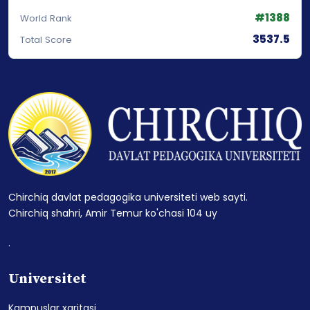
#1388
World Rank
3537.5
Total Score
Chirchiq davlat pedagogika universiteti web sayti.
Chirchiq shahri, Amir Temur ko'chasi 104 uy
.
Universitet
Kampuslar xaritasi