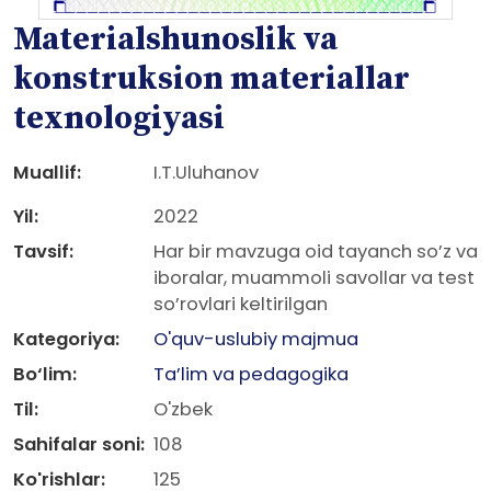
Materialshunoslik va
konstruksion materiallar
texnologiyasi
Muallif:
I.T.Uluhanov
Yil:
2022
Tavsif:
Har bir mavzuga oid tayanch so’z va
iboralar, muammoli savollar va test
so’rovlari keltirilgan
Kategoriya:
O'quv-uslubiy majmua
Bo‘lim:
Ta’lim va pedagogika
Til:
O'zbek
Sahifalar soni:
108
Ko'rishlar:
125