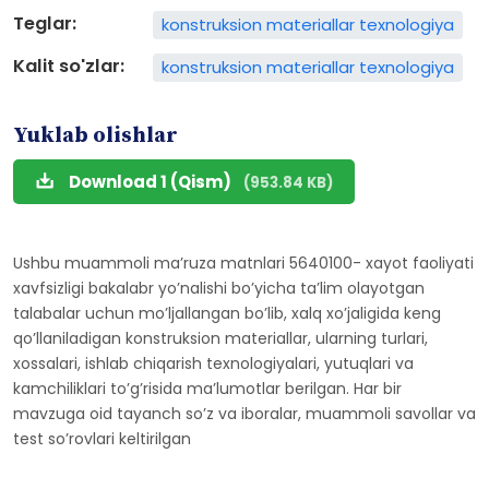
Teglar:
konstruksion materiallar texnologiya
Kalit so'zlar:
konstruksion materiallar texnologiya
Yuklab olishlar
Download 1 (Qism)
(953.84 KB)
Ushbu muammoli ma’ruza matnlari 5640100- xayot faoliyati
xavfsizligi bakalabr yo’nalishi bo’yicha ta’lim olayotgan
talabalar uchun mo’ljallangan bo’lib, xalq xo’jaligida keng
qo’llaniladigan konstruksion materiallar, ularning turlari,
xossalari, ishlab chiqarish texnologiyalari, yutuqlari va
kamchiliklari to’g’risida ma’lumotlar berilgan. Har bir
mavzuga oid tayanch so’z va iboralar, muammoli savollar va
test so’rovlari keltirilgan