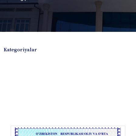
Kategoriyalar
Badiiy adabiyotlar
Boshqa turdagi adabiyotlar
Darslik
Dissertatsiya Avtoreferat
Elektron resurs
Ilmiy to'plam
Jurnal
Kitob albom
Konferensiya materiallari
Laboratoriya ishi
Lug'at
Maqolalar
Metodik qo`llanma
Monografiya
Mustaqil ish
Nazorat savollari-testlar
O'quv qo'llanma
O'quv yoki fan dasturlari
O'quv-uslubiy majmua
O'quv-uslubiy qo'llanma
Prezident asarlari
Risola
Taqdimot