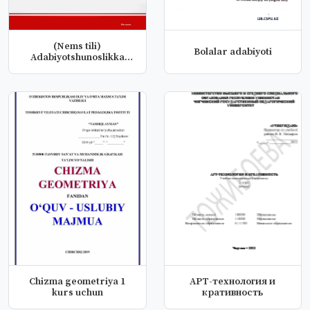
(Nems tili)
Bolalar adabiyoti
Adabiyotshunoslikka
kirish fanidan o'q...
Chizma geometriya 1
АРТ-технология и
kurs uchun
кративность