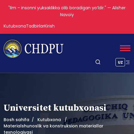
"Ilm – insonni yuksaklikka olib boradigan yoʻldir." — Alisher
Navoiy
Kutubxona
Tadbirlar
Kirish
UZ
Universitet kutubxonasi
Bosh sahifa
Kutubxona
Materialshunoslik va konstruksion materiallar
texnologiyasi