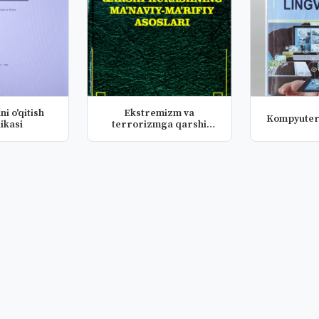
ni o'qitish
Ekstremizm va
Kompyuter 
ikasi
terrorizmga qarshi
kurashning ma`nav...