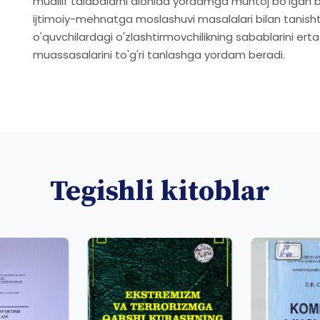
muallif talabalarni alohida yordamga muhtoj bo'lgan bolal
ijtimoiy-mehnatga moslashuvi masalalari bilan tanisht
o'quvchilardagi o'zlashtirmovchilikning sabablarini ert
muassasalarini to'g'ri tanlashga yordam beradi.
Tegishli kitoblar