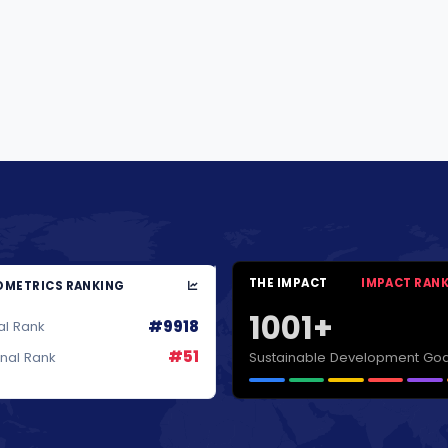
THE IMPACT
IMPACT RAN
METRICS RANKING
1001+
#9918
al Rank
#51
Sustainable Development Goa
onal Rank