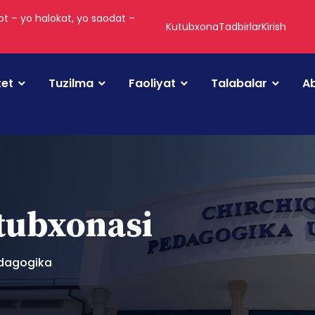
t – yo halokat, yo saodat –
Kutubxona
Tadbirlar
Kirish
tet
Tuzilma
Faoliyat
Talabalar
Ab
utubxonasi
dagogika