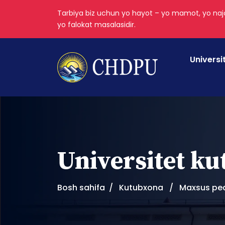
Tarbiya biz uchun yo hayot – yo mamot, yo najo
yo falokat masalasidir.
Universi
Universitet k
Bosh sahifa
Kutubxona
Maxsus pe