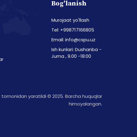
Bog'lanish
Murojaat yo'llash
Tel: +998717166805
Email: info@cspu.uz
Ish kunlari: Dushanba -
Juma , 9.00 -18:00
ar
tomonidan yaratildi © 2025. Barcha huquqlar
himoyalangan.