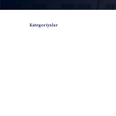
Kategoriyalar
Badiiy adabiyotlar
Boshqa turdagi adabiyotlar
Darslik
Dissertatsiya Avtoreferat
Elektron resurs
Ilmiy to'plam
Jurnal
Kitob albom
Konferensiya materiallari
Laboratoriya ish
Lug'at
Maqolalar
Metodik qo`llanma
Monografiya
Mustaqil ish
Nazorat savollari-testlar
O'quv qo'llanma
O'quv yoki fan dasturlari
O'quv-uslubiy majmua
O'quv-uslubiy qo'llanma
Prezident asarlar
Risola
Taqdimot