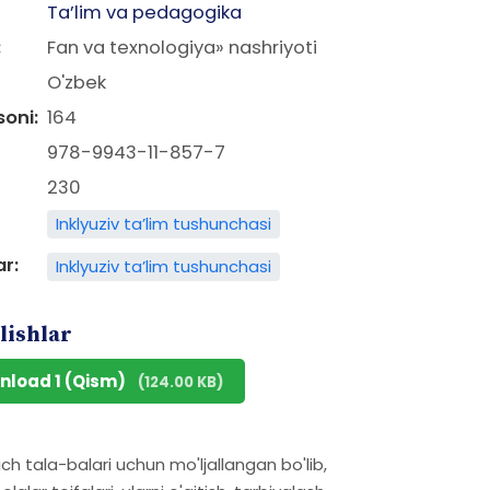
Ta’lim va pedagogika
:
Fan va texnologiya» nashriyoti
O'zbek
soni:
164
978-9943-11-857-7
230
Inklyuziv ta’lim tushunchasi
ar:
Inklyuziv ta’lim tushunchasi
lishlar
nload 1 (Qism)
(124.00 KB)
h tala-balari uchun mo'ljallangan bo'lib,