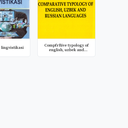
Compfrftive typology of
lingvistikasi
english, uzbek and
russian...