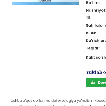
Bo‘lim:
Nashriyot
Til:
Sahifalar 
ISBN:
Ko'rishlar:
Teglar:
Kalit so'zl
Yuklab o
Dow
Ushbu o'quv qo'llanma defektologiya yo'nalishi 1-bosqic