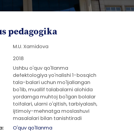
s pedagogika
M.U. Xamidova
2018
Ushbu o'quv qo'llanma
defektologiya yo'nalishi 1-bosqich
tala-balari uchun mo'ljallangan
bo'lib, muallif talabalarni alohida
yordamga muhtoj bo'lgan bolalar
toifalari, ularni o'qitish, tarbiyalash,
ijtimoiy-mehnatga moslashuvi
masalalari bilan tanishtiradi
a:
O'quv qo'llanma