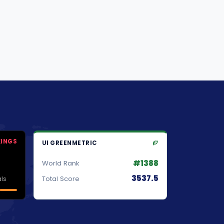
KINGS
UI GREENMETRIC
#1388
World Rank
3537.5
ls
Total Score