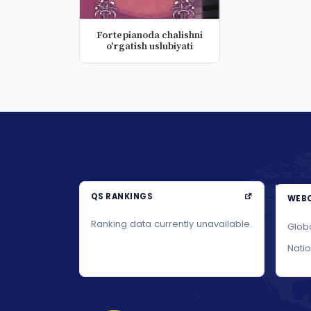
Fortepianoda chalishni
o'rgatish uslubiyati
QS RANKINGS
WEBO
Ranking data currently unavailable.
Glob
Nati