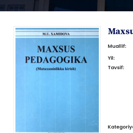
Maxsu
Muallif:
Yil:
Tavsif:
i
i
Kategoriy