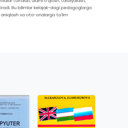
ar toifalari, ularni o'qitish, tarbiyalash,
iradi. Bu bilimlar kelajak-dagi pedagoglarga
a aniqlash va ota-onalarga ta'lim