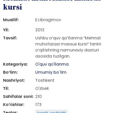
kursi
Muallif:
E.I.Ibragimov
Yil:
2013
Tavsif:
Ushbu o‘quv qo‘llanma “Mehnat
muhofazasi maxsus kursi” fanini
o‘qitishning namunaviy dasturi
asosida tuzilgan.
Kategoriya:
O'quv qo'llanma
Bo‘lim:
Umumiy bo`lim
Nashriyot:
Toshkent
Til:
O'zbek
Sahifalar soni:
210
Ko'rishlar:
173
Teglar:
texnik. xavfsizlik