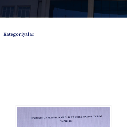
Kategoriyalar
Badiiy adabiyotlar
Boshqa turdagi adabiyotlar
Darslik
Dissertatsiya Avtoreferat
Elektron resurs
Ilmiy to'plam
Jurnal
Kitob albom
Konferensiya materiallari
Laboratoriya ishi
Lug'at
Maqolalar
Metodik qo`llanma
Monografiya
Mustaqil ish
Nazorat savollari-testlar
O'quv qo'llanma
O'quv yoki fan dasturlari
O'quv-uslubiy majmua
O'quv-uslubiy qo'llanma
Prezident asarlari
Risola
Taqdimot