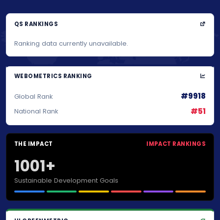
QS RANKINGS
Ranking data currently unavailable.
WEBOMETRICS RANKING
#9918
Global Rank
#51
National Rank
THE IMPACT
IMPACT RANKINGS
1001+
Sustainable Development Goals