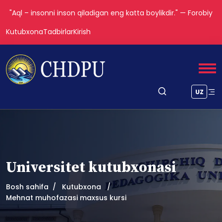
"Aql – insonni inson qiladigan eng katta boylikdir." — Forobiy
Kutubxona
Tadbirlar
Kirish
UZ
Universitet kutubxonasi
Bosh sahifa
Kutubxona
Mehnat muhofazasi maxsus kursi