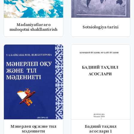
Madaniyatlararo
Sotsiologiya tariхi
muloqotni shakllantirish
Мэнерлеп оқу жэне тил
Бадиий таҳлил
мэдениети
асослари 1