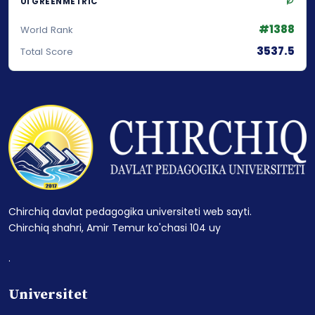
UI GREENMETRIC
#1388
World Rank
3537.5
Total Score
Chirchiq davlat pedagogika universiteti web sayti.
Chirchiq shahri, Amir Temur ko'chasi 104 uy
.
Universitet