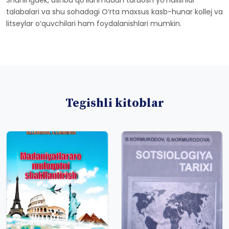
Shuningdek, ushbu qo‘llanmadan turdosh yo‘nalishlar
talabalari va shu sohadagi O‘rta maxsus kasb-hunar kollej va
litseylar o‘quvchilari ham foydalanishlari mumkin.
Tegishli kitoblar