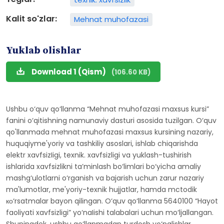
Kalit so'zlar:
Mehnat muhofazasi
Yuklab olishlar
Download 1 (Qism)
(106.60 KB)
Ushbu o‘quv qo‘llanma “Mehnat muhofazasi maxsus kursi”
fanini o‘qitishning namunaviy dasturi asosida tuzilgan. O‘quv
qo'llanmada mehnat muhofazasi maxsus kursining nazariy,
huquqiyme'yoriy va tashkiliy asoslari, ishlab chiqarishda
elektr xavfsizIigi, texnik. xavfsizligi va yuklash-tushirish
ishlarida xavfsizlikni ta’minlash bo‘limlari bo‘yicha amaliy
mashg‘ulotlarni o‘rganish va bajarish uchun zarur nazariy
ma'lumotlar, me'yoriy-texnik hujjatlar, hamda mctodik
ко‘rsatmalar bayon qilingan. O‘quv qo‘llanma 5640100 “Hayot
faoliyati xavfsizligi” yo‘naIishi talabalari uchun mo‘ljallangan.