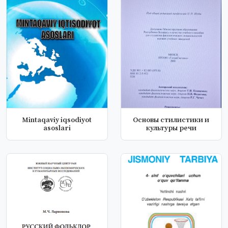
Mintaqaviy iqsodiyot
Основы стилистики и
asoslari
культуры речи