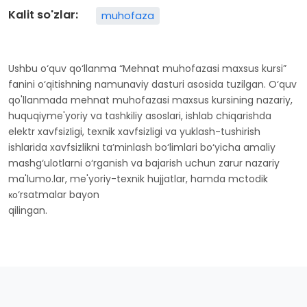
Kalit so'zlar:
muhofaza
Ushbu o‘quv qo‘llanma “Mehnat muhofazasi maxsus kursi”
fanini o‘qitishning namunaviy dasturi asosida tuzilgan. O‘quv
qo'llanmada mehnat muhofazasi maxsus kursining nazariy,
huquqiyme'yoriy va tashkiliy asoslari, ishlab chiqarishda
elektr xavfsizIigi, texnik xavfsizligi va yuklash-tushirish
ishlarida xavfsizlikni ta’minlash bo‘limlari bo‘yicha amaliy
mashg‘ulotlarni o‘rganish va bajarish uchun zarur nazariy
ma'lumo.lar, me'yoriy-texnik hujjatlar, hamda mctodik
ко‘rsatmalar bayon
qilingan.