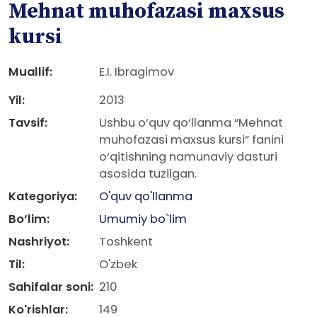
Mehnat muhofazasi maxsus
kursi
Muallif:
E.I. Ibragimov
Yil:
2013
Tavsif:
Ushbu o‘quv qo‘llanma “Mehnat
muhofazasi maxsus kursi” fanini
o‘qitishning namunaviy dasturi
asosida tuzilgan.
Kategoriya:
O'quv qo'llanma
Bo‘lim:
Umumiy bo`lim
Nashriyot:
Toshkent
Til:
O'zbek
Sahifalar soni:
210
Ko'rishlar:
149