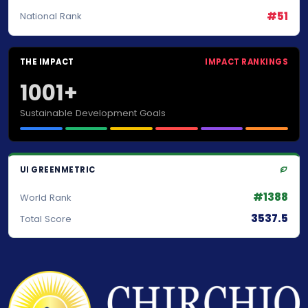
#51
National Rank
THE IMPACT
IMPACT RANKINGS
1001+
Sustainable Development Goals
UI GREENMETRIC
#1388
World Rank
3537.5
Total Score