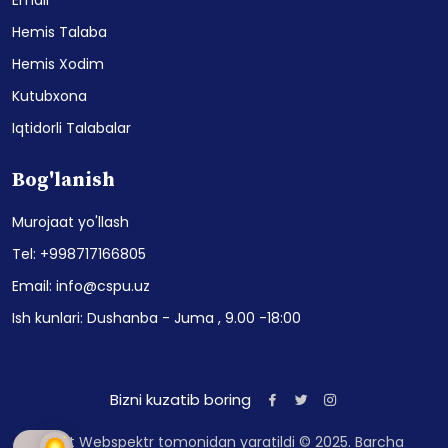
Hemis Talaba
Hemis Xodim
Kutubxona
Iqtidorli Talabalar
Bog'lanish
Murojaat yo'llash
Tel: +998717166805
Email: info@cspu.uz
Ish kunlari: Dushanba - Juma , 9.00 -18:00
Bizni kuzatib boring
Sayt Webspektr tomonidan yaratildi © 2025. Barcha