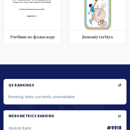
Учебник по фольклору
Jismoniy tarbiya
QS RANKINGS
Ranking data currently unavailable.
WEBOMETRICS RANKING
#9918
Global Rank