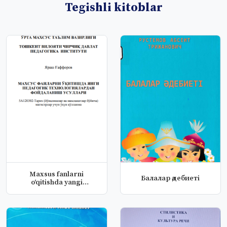
Tegishli kitoblar
Maxsus fanlarni
Балалар әдебиеті
oʻqitishda yangi
pedagogik texnolo...