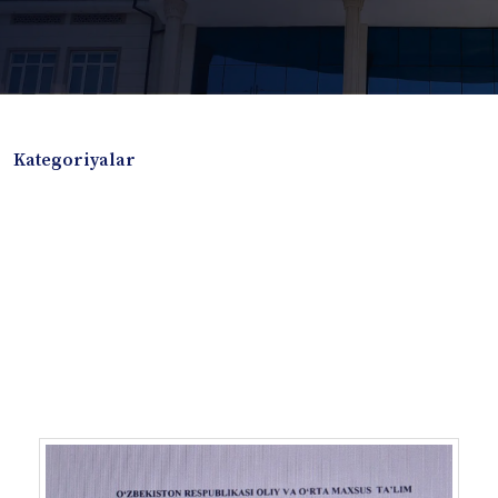
Kategoriyalar
Badiiy adabiyotlar
Boshqa turdagi adabiyotlar
Darslik
Dissertatsiya Avtoreferat
Elektron resurs
Ilmiy to'plam
Jurnal
Kitob albom
Konferensiya materiallari
Laboratoriya ishi
Lug'at
Maqolalar
Metodik qo`llanma
Monografiya
Mustaqil ish
Nazorat savollari-testlar
O'quv qo'llanma
O'quv yoki fan dasturlari
O'quv-uslubiy majmua
O'quv-uslubiy qo'llanma
Prezident asarlari
Risola
Taqdimot