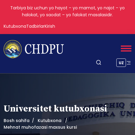
Tarbiya biz uchun yo hayot – yo mamot, yo najot – yo
halokat, yo saodat – yo falokat masalasidir.
Kutubxona
Tadbirlar
Kirish
UZ
Universitet kutubxonasi
Bosh sahifa
Kutubxona
Mehnat muhofazasi maxsus kursi